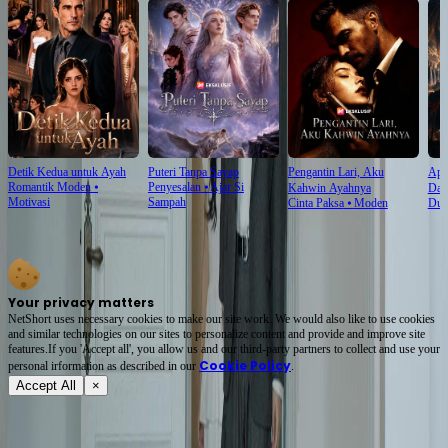
Detik Kedua untuk Ayah
Puteri Tanpa Sayap
Pengantin Lari, Aku
Api
Romantik Moden
⦁
Penyesalan
⦁
Ajar Si
Kahwin Ayahnya
Dad
Motivasi
Sampah
Cinta Paksa
⦁
Moden
Dun
Your privacy matters
NetShort uses necessary cookies to make our site work. We would also like to use cookies
and similar technologies on our sites to personalize content and provide and improve site
features.If you 'Accept all', you allow us and our third-party partners to collect and use your
Cookie Policy
personal irformation as described in our
.
Accept All
×
Tentang
Terma Perkhidmatan
Dasar Privasi