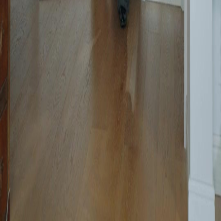
Siri Drama
Muat Turun
Blog
Melayu
English
繁體中文
日本語
한국어
Español
แบบไทย
Bahasa Indonesia
Português
简体中文
Italiano
Deutsch
Français
Türkçe
Melayu
عربي
Tiếng Việt
हिंदी