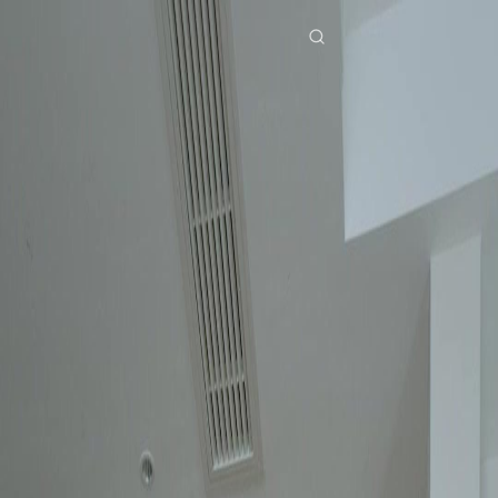
Laman Utama
Siri Drama
janji palsu di bawah sinar bulan Episod 38