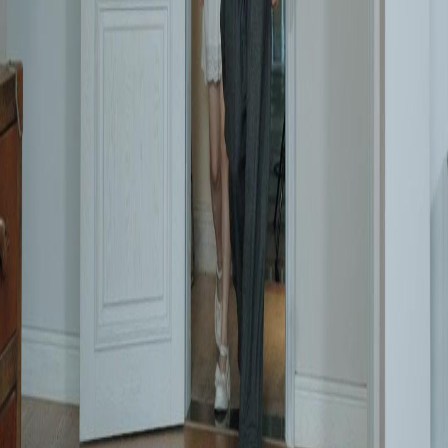
FAQ
Hubungi Kami
support@netshort.com
business@netshort.com
Siri Drama
Drama Epik
Drama pendek popular
Muat turun Aplikasi
NetShort | All Rights Reserved |
2026
NETSTORY PTE. LTD.
Laman Utama