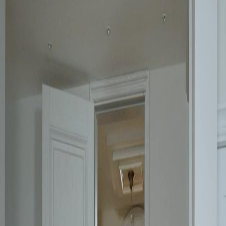
Buka Episod Ini
Semua episod
Janji Palsu Di Bawah Sinar Bulan
Janji Palsu Di Bawah Sinar Bulan
Episod
38
2.0K
2.1K
Penyesalan
Romantik Moden
Cinta Penyesalan
Syarat-Syarat Perkahwinan
Faris dan Maisarah mengadakan perbincangan serius tentang syarat-syarat perkahwinan
mereka, di mana Maisarah menetapkan tiga syarat ketat termasuk perkongsian kewangan
yang sama rata, tiada campur tangan dalam hal peribadi, dan larangan hubungan intim,
menunjukkan ketegasan dan sikap berhati-hatinya.Bolehkah Faris menerima syarat-syarat
ketat Maisarah, atau adakah dia mempunyai rancangan lain?