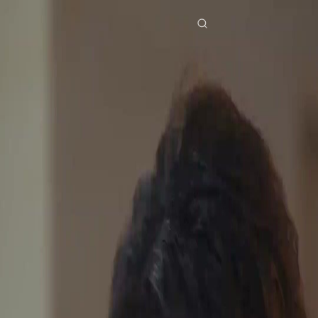
Laman Utama
Siri Drama
hati juara tangis istri Episod 14
Drama ini tidak tersedia
Muat Turun Aplikasi NetShort
Semua episod
Hati Juara, Tangis Istri
Hati Juara, Tangis Istri
Episod
14
2.0K
2.1K
Identiti Rahsia
Penyesalan
Cinta Pedih
Perkahwinan Kontrak
Sarah, seorang wanita yang pernah bercerai, bertemu dengan Zahran dalam sesi perkenalan.
Kedua-duanya bersetuju untuk berkahwin kontrak demi memenuhi kehendak keluarga,
walaupun tidak mempunyai perasaan cinta antara satu sama lain.Apakah yang akan terjadi
apabila Sarah dan Zahran mula hidup bersama dalam perkahwinan kontrak mereka?