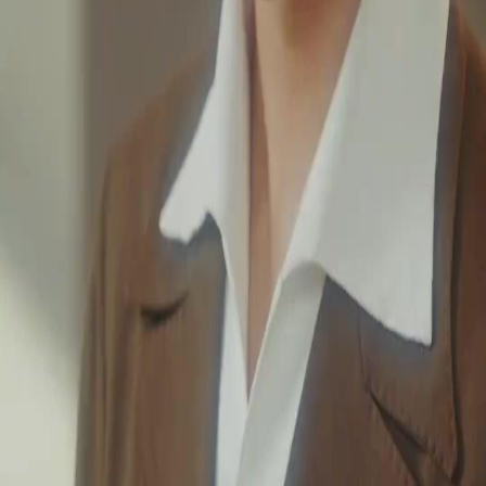
FAQ
Hubungi Kami
support@netshort.com
business@netshort.com
Siri Drama
Drama Epik
Drama pendek popular
Muat turun Aplikasi
NetShort | All Rights Reserved |
2026
NETSTORY PTE. LTD.
Laman Utama
Siri Drama