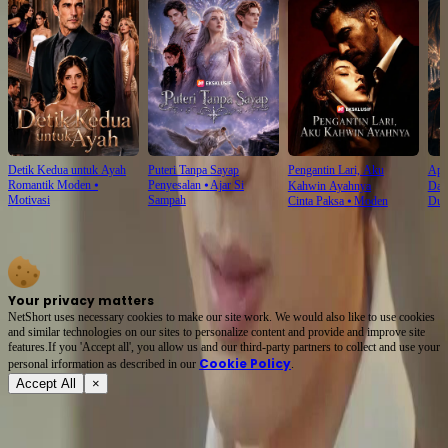
Detik Kedua untuk Ayah
Puteri Tanpa Sayap
Pengantin Lari, Aku
Api
Romantik Moden
⦁
Penyesalan
⦁
Ajar Si
Kahwin Ayahnya
Dad
Motivasi
Sampah
Cinta Paksa
⦁
Moden
Dun
Your privacy matters
NetShort uses necessary cookies to make our site work. We would also like to use cookies
and similar technologies on our sites to personalize content and provide and improve site
features.If you 'Accept all', you allow us and our third-party partners to collect and use your
Cookie Policy
personal irformation as described in our
.
Accept All
×
Tentang
Terma Perkhidmatan
Dasar Privasi