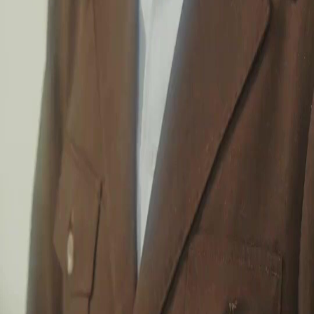
Muat Turun
Blog
Melayu
English
繁體中文
日本語
한국어
Español
แบบไทย
Bahasa Indonesia
Português
简体中文
Italiano
Deutsch
Français
Türkçe
Melayu
عربي
Tiếng Việt
हिंदी