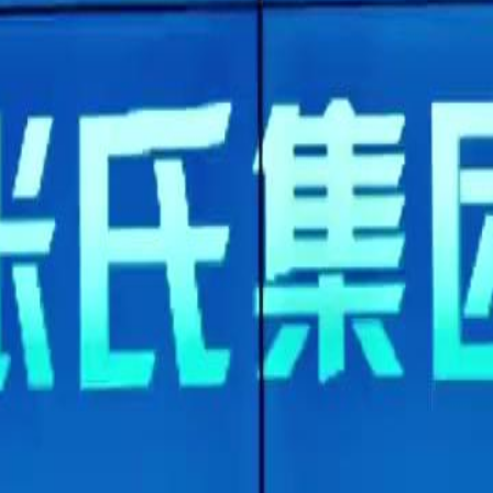
lham dan mendakwa telah
rungkap apabila didedahkan bahawa