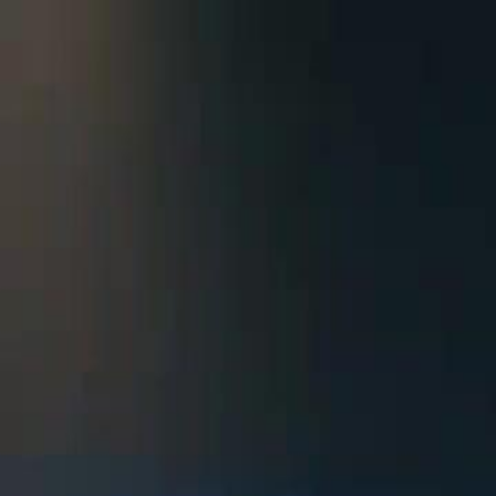
Laman U
Melayu
English
繁體中文
日本語
한국어
Español
แบบไท
Italiano
Deutsch
Français
Türkçe
Melayu
عربي
Tiến
Laman Utama
Siri Drama
cinta dalam krisis Episod 57