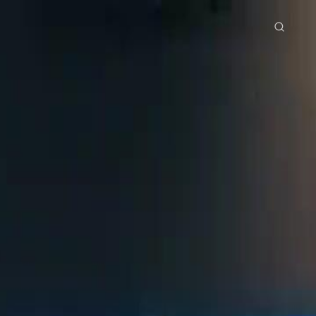
tama
Siri Drama
Muat Turun
Blog
ย
Bahasa Indonesia
Português
简体中文
g Việt
हिंदी