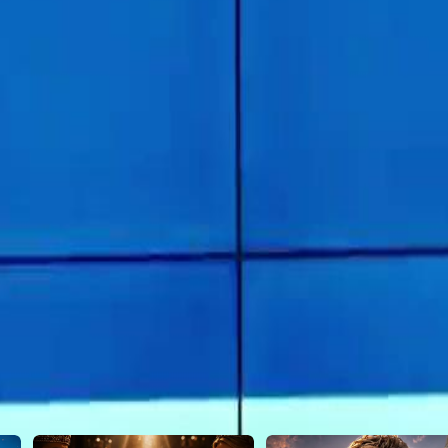
gan dengan dakwaan awal bahawa
 terhadap masa depan Haikal dan
23
24
25
26
27
28
29
30
46
47
48
49
50
51
52
53
54
55
56