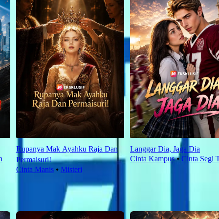
Rupanya Mak Ayahku Raja Dan
Langgar Dia, Jaga Dia
h
Cinta Kampus
⦁
Cinta Segi 
Permaisuri!
Cinta Manis
⦁
Misteri