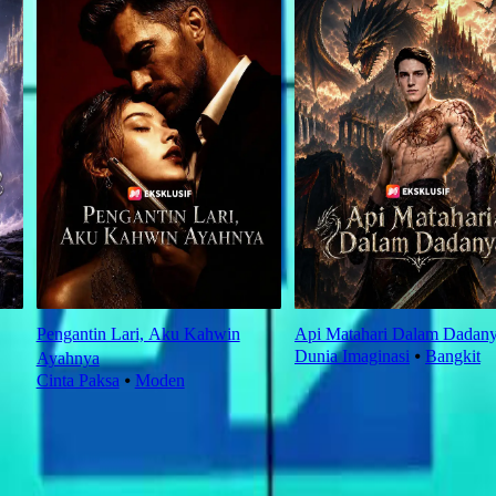
Pengantin Lari, Aku Kahwin
Api Matahari Dalam Dadan
Dunia Imaginasi
⦁
Bangkit
Ayahnya
Cinta Paksa
⦁
Moden