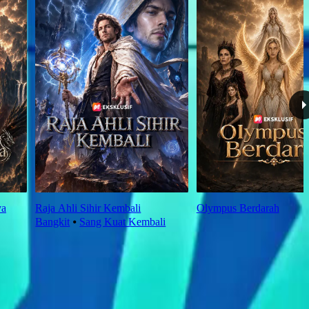
ya
Raja Ahli Sihir Kembali
Olympus Berdarah
Bangkit
⦁
Sang Kuat Kembali