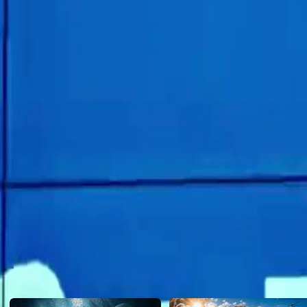
Haikal dan ibunya telah menyalahgunakan dana syarikat, bertentan
Zafran yang bertanggungjawab.Apakah kesan pendedahan skandal ini
Kumpulan Ilham?
Click to copy the link
Click to copy the link
1 - 30
31 -60
Semua episod
1
2
3
4
5
6
7
8
9
10
11
12
13
14
15
16
17
18
19
20
21
22
31
32
33
34
35
36
37
38
39
40
41
42
43
44
45
58
59
60
Cadangan Untuk Anda