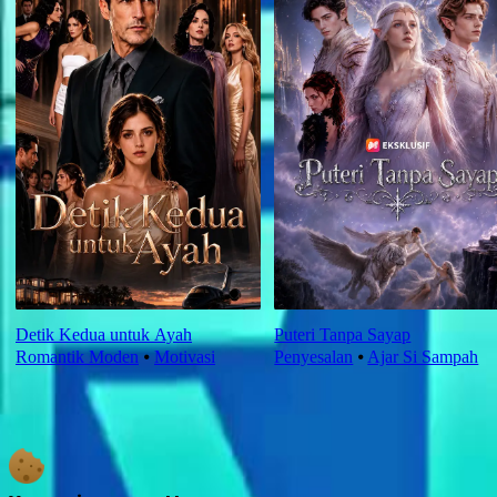
Detik Kedua untuk Ayah
Puteri Tanpa Sayap
Romantik Moden
⦁
Motivasi
Penyesalan
⦁
Ajar Si Sampah