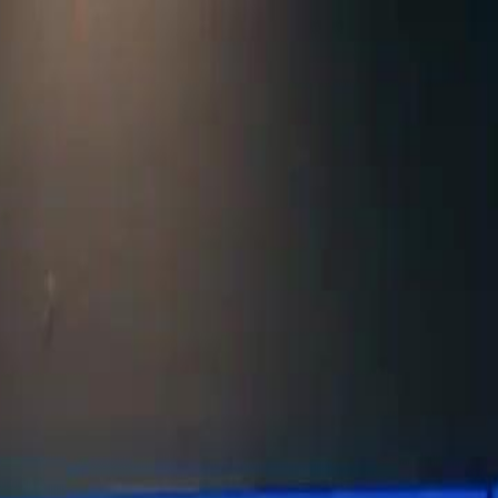
Log Masuk & Mulakan Pengalaman
Eksklusif!
Log Masuk