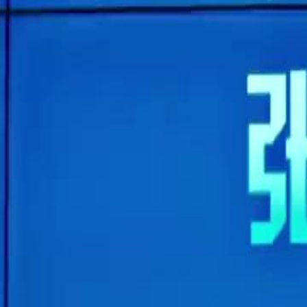
Buka Episod Ini
Cinta Dalam Krisis
Episod
57
2.0K
2.1K
Cinta Manis
Cinta Jurang Umur
Cinta satu malam
Pendedahan Skandal Kumpulan Ilham
Haikal mengisytiharkan dirinya sebagai pemimpin baru Kumpulan I
menyelamatkan syarikat daripada krisis. Namun, skandal sebenar te