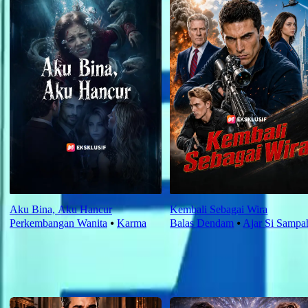
Aku Bina, Aku Hancur
Kembali Sebagai Wira
Perkembangan Wanita
⦁
Karma
Balas Dendam
⦁
Ajar Si Sampa
Saranan Terbaru