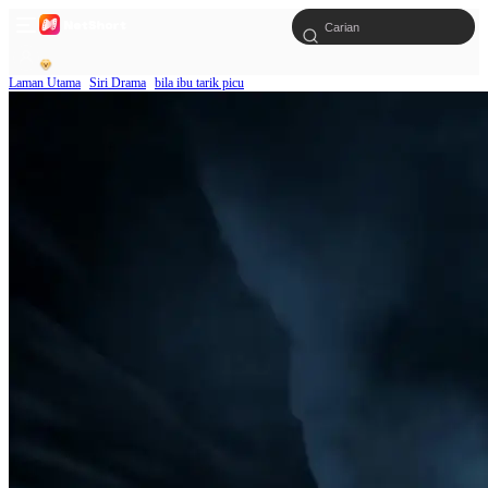
Laman Utama
Siri Drama
bila ibu tarik picu