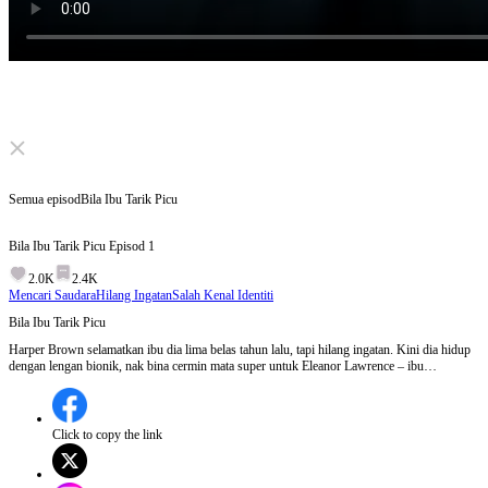
Click to unmute
Semua episod
Bila Ibu Tarik Picu
Bila Ibu Tarik Picu
Episod
1
2.0K
2.4K
Mencari Saudara
Hilang Ingatan
Salah Kenal Identiti
Bila Ibu Tarik Picu
Harper Brown selamatkan ibu dia lima belas tahun lalu, tapi hilang ingatan. Kini dia hidup
dengan lengan bionik, nak bina cermin mata super untuk Eleanor Lawrence – ibu
kandungnya. Namun kakak angkat, Stella Brown, curi identiti dan ciptaan Harper. Stella
jadi "pakar" palsu. Harper dipenjarakan, diseksa. Ketika maut menghampiri... Eleanor tarik
picu. Tembakan terakhir untuk selamatkan anak sebenar.
Click to copy the link