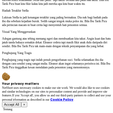
Tarik Picu buat kita fikir kalau kita jadi mereka apa kita buat waktu itu.
Hadiah Terakhir Stella
Lukisan Stella tu jadi kenangan terakhir yang paling bermakna. Dia nak bagi hadiah pada
ibu dia sebelum kejadian buruk. Sedih sangat tengok muka polos itu. Bila Ibu Tarik Picu
ada perincian macam ni buat cerita lagi menyentuh hati penonton semua.
Visual Yang Menggerunkan
Adegan gantung atas tebing memang ngeri dan membuatkan kita takut. Angin kuat dan batu
jatuh tanda bahaya semakin dekat. Eleanor cedera tapi masih fikir anak dulu daripada diri
sendiri. Bila Ibu Tarik Picu tak main-main dengan teknik penyampaian dia yang hebat.
Penghujung Yang Tragis
Penghujung yang tragis tapi indah penuh pengorbanan suci. Stella selamatkan ibu dia
dengan cara sendiri yang sangat mulia. Eleanor akan ingat selamanya peristiwa ini. Bila Ibu
Tarik Picu tinggalkan kesan mendalam pada penonton yang menontonnya.
Your privacy matters
NetShort uses necessary cookies to make our site work. We would also like to use cookies
and similar technologies on our sites to personalize content and provide and improve site
features.If you 'Accept all', you allow us and our third-party partners to collect and use your
Cookie Policy
personal irformation as described in our
.
Accept All
×
Tentang