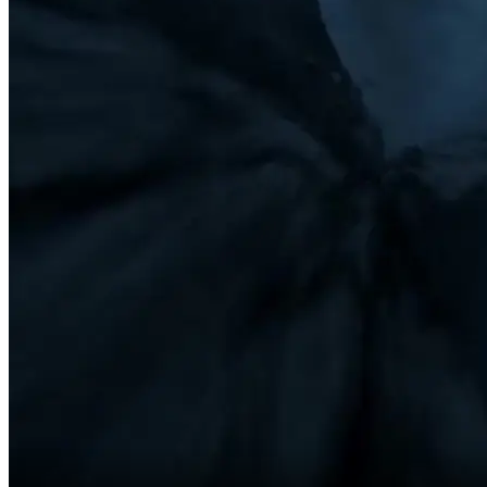
Tengok, Ibu! Saya reka Cermin Mata Super ini