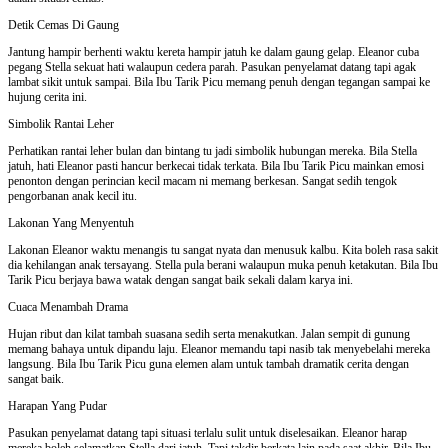
Detik Cemas Di Gaung
Jantung hampir berhenti waktu kereta hampir jatuh ke dalam gaung gelap. Eleanor cuba
pegang Stella sekuat hati walaupun cedera parah. Pasukan penyelamat datang tapi agak
lambat sikit untuk sampai. Bila Ibu Tarik Picu memang penuh dengan tegangan sampai ke
hujung cerita ini.
Simbolik Rantai Leher
Perhatikan rantai leher bulan dan bintang tu jadi simbolik hubungan mereka. Bila Stella
jatuh, hati Eleanor pasti hancur berkecai tidak terkata. Bila Ibu Tarik Picu mainkan emosi
penonton dengan perincian kecil macam ni memang berkesan. Sangat sedih tengok
pengorbanan anak kecil itu.
Lakonan Yang Menyentuh
Lakonan Eleanor waktu menangis tu sangat nyata dan menusuk kalbu. Kita boleh rasa sakit
dia kehilangan anak tersayang. Stella pula berani walaupun muka penuh ketakutan. Bila Ibu
Tarik Picu berjaya bawa watak dengan sangat baik sekali dalam karya ini.
Cuaca Menambah Drama
Hujan ribut dan kilat tambah suasana sedih serta menakutkan. Jalan sempit di gunung
memang bahaya untuk dipandu laju. Eleanor memandu tapi nasib tak menyebelahi mereka
langsung. Bila Ibu Tarik Picu guna elemen alam untuk tambah dramatik cerita dengan
sangat baik.
Harapan Yang Pudar
Pasukan penyelamat datang tapi situasi terlalu sulit untuk diselesaikan. Eleanor harap
mereka boleh selamatkan Stella dari jatuh. Tapi takdir berkata lain pada saat akhir. Bila Ibu