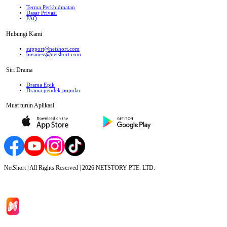
Terma Perkhidmatan
Dasar Privasi
FAQ
Hubungi Kami
support@netshort.com
business@netshort.com
Siri Drama
Drama Epik
Drama pendek popular
Muat turun Aplikasi
NetShort | All Rights Reserved |
2026
NETSTORY PTE. LTD.
Laman Utama