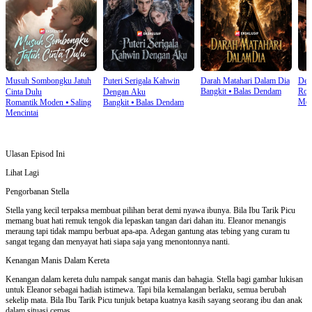
Musuh Sombongku Jatuh
Puteri Serigala Kahwin
Darah Matahari Dalam Dia
Det
Bangkit
⦁
Balas Dendam
Rom
Cinta Dulu
Dengan Aku
Mot
Romantik Moden
⦁
Saling
Bangkit
⦁
Balas Dendam
Mencintai
Ulasan Episod Ini
Lihat Lagi
Pengorbanan Stella
Stella yang kecil terpaksa membuat pilihan berat demi nyawa ibunya. Bila Ibu Tarik Picu
memang buat hati remuk tengok dia lepaskan tangan dari dahan itu. Eleanor menangis
meraung tapi tidak mampu berbuat apa-apa. Adegan gantung atas tebing yang curam tu
sangat tegang dan menyayat hati siapa saja yang menontonnya nanti.
Kenangan Manis Dalam Kereta
Kenangan dalam kereta dulu nampak sangat manis dan bahagia. Stella bagi gambar lukisan
untuk Eleanor sebagai hadiah istimewa. Tapi bila kemalangan berlaku, semua berubah
sekelip mata. Bila Ibu Tarik Picu tunjuk betapa kuatnya kasih sayang seorang ibu dan anak
dalam situasi cemas.