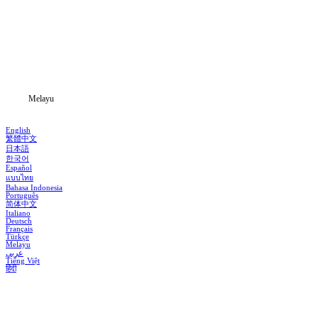
Siri Drama
Muat Turun
Blog
Melayu
English
繁體中文
日本語
한국어
Español
แบบไทย
Bahasa Indonesia
Português
简体中文
Italiano
Deutsch
Français
Türkçe
Melayu
عربي
Tiếng Việt
हिंदी