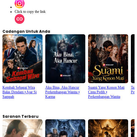
Click to copy the link
Cadangan Untuk Anda
Kembali Sebagai Wira
Aku Bina, Aku Hancur
Suami Yang Konon Mati
Tak
Balas Dendam
⦁
Ajar Si
Perkembangan Wanita
⦁
Cinta Pedih
⦁
Pen
Sampah
Karma
Perkembangan Wanita
Saranan Terbaru