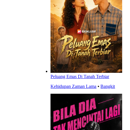
Peluang Emas Di Tanah Terbiar
Kehidupan Zaman Lama
⦁
Bangkit