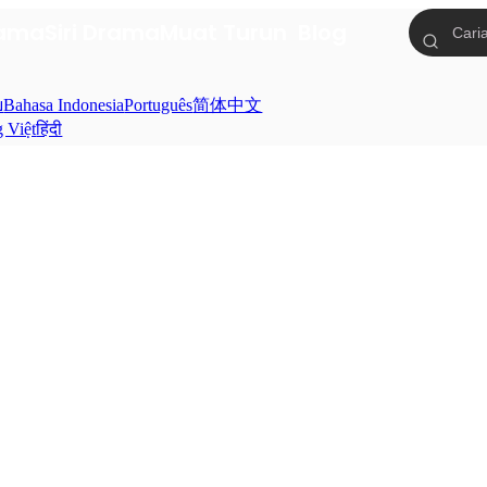
tama
Siri Drama
Muat Turun
Blog
ย
Bahasa Indonesia
Português
简体中文
g Việt
हिंदी