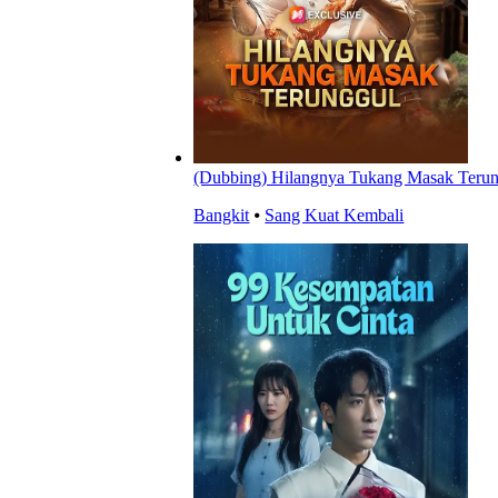
(Dubbing) Hilangnya Tukang Masak Teru
Bangkit
⦁
Sang Kuat Kembali