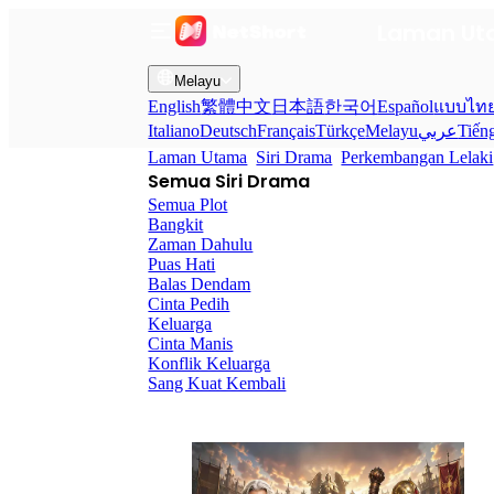
Laman U
Melayu
English
繁體中文
日本語
한국어
Español
แบบไท
Italiano
Deutsch
Français
Türkçe
Melayu
عربي
Tiến
Laman Utama
Siri Drama
Perkembangan Lelaki
Semua Siri Drama
Semua Plot
Bangkit
Zaman Dahulu
Puas Hati
Balas Dendam
Cinta Pedih
Keluarga
Cinta Manis
Konflik Keluarga
Sang Kuat Kembali