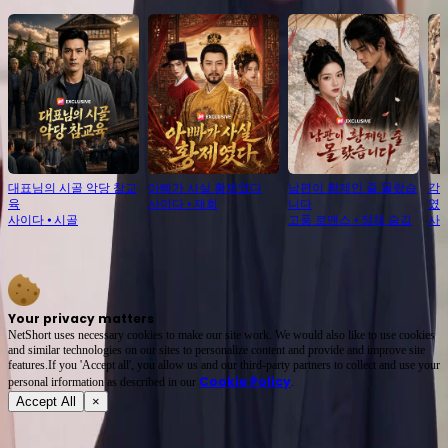
최신 추천
대표님의 시골 악당 참교
아빠가 사실 황제였다
남편이 황제인 줄 몰랐습
각성
육
사이다
⦁
재회
니다
였
사이다
⦁
시골
고풍 로맨스
⦁
정체 숨김
사
Your privacy matters
NetShort uses necessary cookies to make our site work. We would also like to use cookies
and similar technologies on our sites to personalize content and provide and improve site
features.If you 'Accept all', you allow us and our third-party partners to collect and use your
Cookie Policy
personal irformation as described in our
.
Accept All
×
관하여...