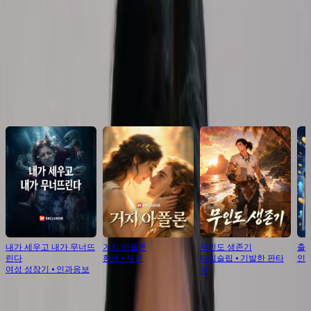
Click to copy the link
Click to copy the link
추천 콘텐츠
내가 세우고 내가 무너뜨
거지 아폴론
무인도 생존기
출석
린다
환생
⦁
재혼
타임슬립
⦁
기발한 판타
인
여성 성장기
⦁
인과응보
지