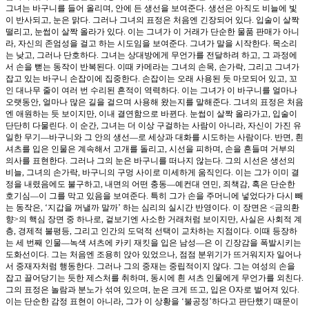
그녀는 바구니를 들어 올리며, 안에 든 생선을 보여준다. 생선은 아직도 비늘에 빛
이 반사되고, 눈은 맑다. 그러나 그녀의 표정은 처음엔 긴장되어 있다. 입술이 살짝
떨리고, 눈썹이 살짝 올라가 있다. 이는 그녀가 이 거래가 단순한 물품 판매가 아니
라, 자신의 존엄성을 걸고 하는 시도임을 보여준다. 그녀가 말을 시작한다. 목소리
는 낮고, 그러나 단호하다. 그녀는 상대방에게 무언가를 전달하려 하고, 그 과정에
서 손을 뻗는 동작이 반복된다. 이때 카메라는 그녀의 손목, 손가락, 그리고 그녀가
잡고 있는 바구니 손잡이에 집중한다. 손잡이는 오래 사용된 듯 마모되어 있고, 꼬
인 대나무 줄이 여러 번 수리된 흔적이 역력하다. 이는 그녀가 이 바구니를 얼마나
오랫동안, 얼마나 많은 길을 걸으며 사용해 왔는지를 말해준다. 그녀의 표정은 처음
엔 애원하는 듯 보이지만, 이내 결연함으로 바뀐다. 눈썹이 살짝 올라가고, 입술이
단단히 다물린다. 이 순간, 그녀는 더 이상 구걸하는 사람이 아니라, 자신이 가진 유
일한 무기—바구니와 그 안의 생선—로 세상과 대화를 시도하는 사람이다. 반면, 흰
셔츠를 입은 인물은 계속해서 고개를 돌리고, 시선을 피하며, 손을 흔들며 거부의
의사를 표현한다. 그러나 그의 눈은 바구니를 떠나지 않는다. 그의 시선은 생선의
비늘, 그녀의 손가락, 바구니의 구멍 사이로 미세하게 움직인다. 이는 그가 이미 결
정을 내렸음에도 불구하고, 내면의 어떤 충동—예컨대 연민, 죄책감, 혹은 단순한
호기심—이 그를 막고 있음을 보여준다. 특히 그가 손을 주머니에 넣었다가 다시 빼
는 동작은, ‘지갑을 꺼낼까 말까’ 하는 심리의 실시간 반영이다. 이 장면은 <금의환
향>의 핵심 장면 중 하나로, 겉보기엔 사소한 거래처럼 보이지만, 사실은 사회적 계
층, 경제적 불평등, 그리고 인간의 도덕적 선택이 교차하는 지점이다. 이때 등장하
는 세 번째 인물—녹색 셔츠에 카키 재킷을 입은 남성—은 이 긴장감을 폭발시키는
도화선이다. 그는 처음엔 조용히 앉아 있었으나, 점점 분위기가 뜨거워지자 일어나
서 중재자처럼 행동한다. 그러나 그의 중재는 중립적이지 않다. 그는 여성의 손을
잡고 끌어당기는 듯한 제스처를 취하며, 동시에 흰 셔츠 인물에게 무언가를 외친다.
그의 표정은 놀람과 분노가 섞여 있으며, 눈은 크게 뜨고, 입은 O자로 벌어져 있다.
이는 단순한 감정 표현이 아니라, 그가 이 상황을 ‘불공정’하다고 판단했기 때문이