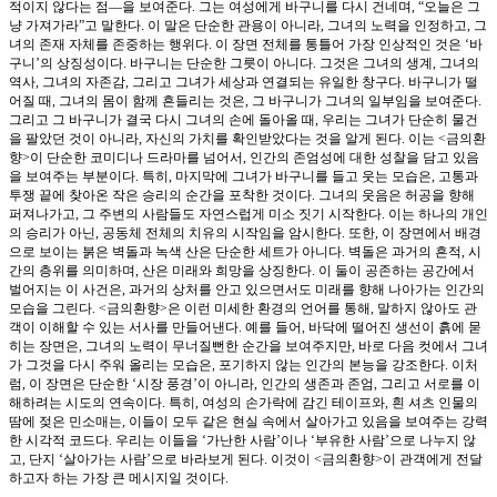
적이지 않다는 점—을 보여준다. 그는 여성에게 바구니를 다시 건네며, “오늘은 그
냥 가져가라”고 말한다. 이 말은 단순한 관용이 아니라, 그녀의 노력을 인정하고, 그
녀의 존재 자체를 존중하는 행위다. 이 장면 전체를 통틀어 가장 인상적인 것은 ‘바
구니’의 상징성이다. 바구니는 단순한 그릇이 아니다. 그것은 그녀의 생계, 그녀의
역사, 그녀의 자존감, 그리고 그녀가 세상과 연결되는 유일한 창구다. 바구니가 떨
어질 때, 그녀의 몸이 함께 흔들리는 것은, 그 바구니가 그녀의 일부임을 보여준다.
그리고 그 바구니가 결국 다시 그녀의 손에 돌아올 때, 우리는 그녀가 단순히 물건
을 팔았던 것이 아니라, 자신의 가치를 확인받았다는 것을 알게 된다. 이는 <금의환
향>이 단순한 코미디나 드라마를 넘어서, 인간의 존엄성에 대한 성찰을 담고 있음
을 보여주는 부분이다. 특히, 마지막에 그녀가 바구니를 들고 웃는 모습은, 고통과
투쟁 끝에 찾아온 작은 승리의 순간을 포착한 것이다. 그녀의 웃음은 허공을 향해
퍼져나가고, 그 주변의 사람들도 자연스럽게 미소 짓기 시작한다. 이는 하나의 개인
의 승리가 아닌, 공동체 전체의 치유의 시작임을 암시한다. 또한, 이 장면에서 배경
으로 보이는 붉은 벽돌과 녹색 산은 단순한 세트가 아니다. 벽돌은 과거의 흔적, 시
간의 층위를 의미하며, 산은 미래와 희망을 상징한다. 이 둘이 공존하는 공간에서
벌어지는 이 사건은, 과거의 상처를 안고 있으면서도 미래를 향해 나아가는 인간의
모습을 그린다. <금의환향>은 이런 미세한 환경의 언어를 통해, 말하지 않아도 관
객이 이해할 수 있는 서사를 만들어낸다. 예를 들어, 바닥에 떨어진 생선이 흙에 묻
히는 장면은, 그녀의 노력이 무너질뻔한 순간을 보여주지만, 바로 다음 컷에서 그녀
가 그것을 다시 주워 올리는 모습은, 포기하지 않는 인간의 본능을 강조한다. 이처
럼, 이 장면은 단순한 ‘시장 풍경’이 아니라, 인간의 생존과 존엄, 그리고 서로를 이
해하려는 시도의 연속이다. 특히, 여성의 손가락에 감긴 테이프와, 흰 셔츠 인물의
땀에 젖은 민소매는, 이들이 모두 같은 현실 속에서 살아가고 있음을 보여주는 강력
한 시각적 코드다. 우리는 이들을 ‘가난한 사람’이나 ‘부유한 사람’으로 나누지 않
고, 단지 ‘살아가는 사람’으로 바라보게 된다. 이것이 <금의환향>이 관객에게 전달
하고자 하는 가장 큰 메시지일 것이다.