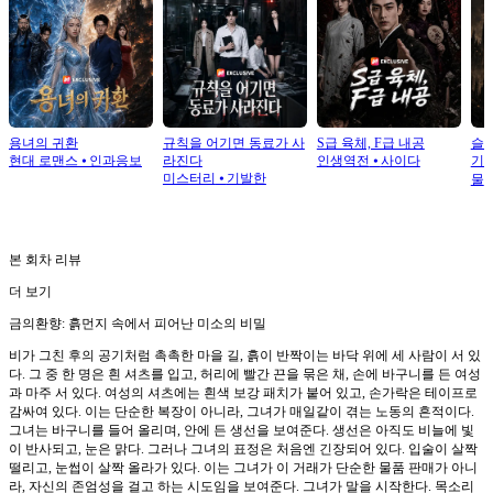
용녀의 귀환
규칙을 어기면 동료가 사
S급 육체, F급 내공
슬
현대 로맨스
⦁
인과응보
라진다
인생역전
⦁
사이다
기
미스터리
⦁
기발한
물
본 회차 리뷰
더 보기
금의환향: 흙먼지 속에서 피어난 미소의 비밀
비가 그친 후의 공기처럼 촉촉한 마을 길, 흙이 반짝이는 바닥 위에 세 사람이 서 있
다. 그 중 한 명은 흰 셔츠를 입고, 허리에 빨간 끈을 묶은 채, 손에 바구니를 든 여성
과 마주 서 있다. 여성의 셔츠에는 흰색 보강 패치가 붙어 있고, 손가락은 테이프로
감싸여 있다. 이는 단순한 복장이 아니라, 그녀가 매일같이 겪는 노동의 흔적이다.
그녀는 바구니를 들어 올리며, 안에 든 생선을 보여준다. 생선은 아직도 비늘에 빛
이 반사되고, 눈은 맑다. 그러나 그녀의 표정은 처음엔 긴장되어 있다. 입술이 살짝
떨리고, 눈썹이 살짝 올라가 있다. 이는 그녀가 이 거래가 단순한 물품 판매가 아니
라, 자신의 존엄성을 걸고 하는 시도임을 보여준다. 그녀가 말을 시작한다. 목소리