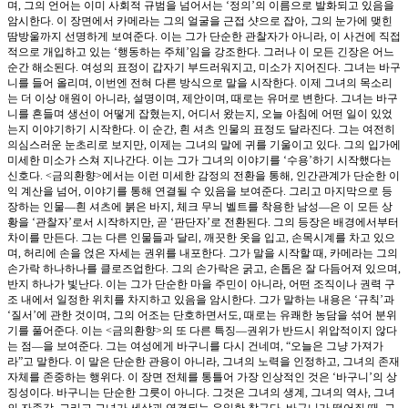
며, 그의 언어는 이미 사회적 규범을 넘어서는 ‘정의’의 이름으로 발화되고 있음을
암시한다. 이 장면에서 카메라는 그의 얼굴을 근접 샷으로 잡아, 그의 눈가에 맺힌
땀방울까지 선명하게 보여준다. 이는 그가 단순한 관찰자가 아니라, 이 사건에 직접
적으로 개입하고 있는 ‘행동하는 주체’임을 강조한다. 그러나 이 모든 긴장은 어느
순간 해소된다. 여성의 표정이 갑자기 부드러워지고, 미소가 지어진다. 그녀는 바구
니를 들어 올리며, 이번엔 전혀 다른 방식으로 말을 시작한다. 이제 그녀의 목소리
는 더 이상 애원이 아니라, 설명이며, 제안이며, 때로는 유머로 변한다. 그녀는 바구
니를 흔들며 생선이 어떻게 잡혔는지, 어디서 왔는지, 오늘 아침에 어떤 일이 있었
는지 이야기하기 시작한다. 이 순간, 흰 셔츠 인물의 표정도 달라진다. 그는 여전히
의심스러운 눈초리로 보지만, 이제는 그녀의 말에 귀를 기울이고 있다. 그의 입가에
미세한 미소가 스쳐 지나간다. 이는 그가 그녀의 이야기를 ‘수용’하기 시작했다는
신호다. <금의환향>에서는 이런 미세한 감정의 전환을 통해, 인간관계가 단순한 이
익 계산을 넘어, 이야기를 통해 연결될 수 있음을 보여준다. 그리고 마지막으로 등
장하는 인물—흰 셔츠에 붉은 바지, 체크 무늬 벨트를 착용한 남성—은 이 모든 상
황을 ‘관찰자’로서 시작하지만, 곧 ‘판단자’로 전환된다. 그의 등장은 배경에서부터
차이를 만든다. 그는 다른 인물들과 달리, 깨끗한 옷을 입고, 손목시계를 차고 있으
며, 허리에 손을 얹은 자세는 권위를 내포한다. 그가 말을 시작할 때, 카메라는 그의
손가락 하나하나를 클로즈업한다. 그의 손가락은 굵고, 손톱은 잘 다듬어져 있으며,
반지 하나가 빛난다. 이는 그가 단순한 마을 주민이 아니라, 어떤 조직이나 권력 구
조 내에서 일정한 위치를 차지하고 있음을 암시한다. 그가 말하는 내용은 ‘규칙’과
‘질서’에 관한 것이며, 그의 어조는 단호하면서도, 때로는 유쾌한 농담을 섞어 분위
기를 풀어준다. 이는 <금의환향>의 또 다른 특징—권위가 반드시 위압적이지 않다
는 점—을 보여준다. 그는 여성에게 바구니를 다시 건네며, “오늘은 그냥 가져가
라”고 말한다. 이 말은 단순한 관용이 아니라, 그녀의 노력을 인정하고, 그녀의 존재
자체를 존중하는 행위다. 이 장면 전체를 통틀어 가장 인상적인 것은 ‘바구니’의 상
징성이다. 바구니는 단순한 그릇이 아니다. 그것은 그녀의 생계, 그녀의 역사, 그녀
의 자존감, 그리고 그녀가 세상과 연결되는 유일한 창구다. 바구니가 떨어질 때, 그