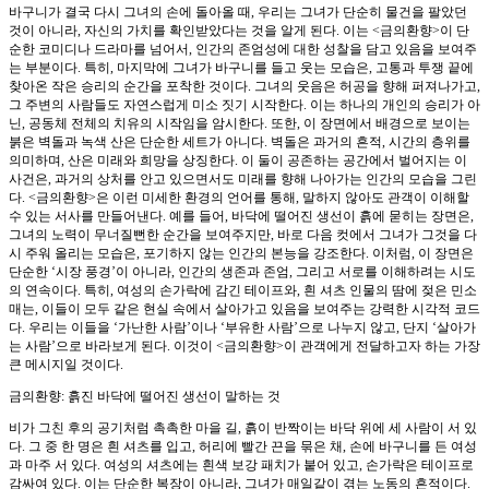
바구니가 결국 다시 그녀의 손에 돌아올 때, 우리는 그녀가 단순히 물건을 팔았던
것이 아니라, 자신의 가치를 확인받았다는 것을 알게 된다. 이는 <금의환향>이 단
순한 코미디나 드라마를 넘어서, 인간의 존엄성에 대한 성찰을 담고 있음을 보여주
는 부분이다. 특히, 마지막에 그녀가 바구니를 들고 웃는 모습은, 고통과 투쟁 끝에
찾아온 작은 승리의 순간을 포착한 것이다. 그녀의 웃음은 허공을 향해 퍼져나가고,
그 주변의 사람들도 자연스럽게 미소 짓기 시작한다. 이는 하나의 개인의 승리가 아
닌, 공동체 전체의 치유의 시작임을 암시한다. 또한, 이 장면에서 배경으로 보이는
붉은 벽돌과 녹색 산은 단순한 세트가 아니다. 벽돌은 과거의 흔적, 시간의 층위를
의미하며, 산은 미래와 희망을 상징한다. 이 둘이 공존하는 공간에서 벌어지는 이
사건은, 과거의 상처를 안고 있으면서도 미래를 향해 나아가는 인간의 모습을 그린
다. <금의환향>은 이런 미세한 환경의 언어를 통해, 말하지 않아도 관객이 이해할
수 있는 서사를 만들어낸다. 예를 들어, 바닥에 떨어진 생선이 흙에 묻히는 장면은,
그녀의 노력이 무너질뻔한 순간을 보여주지만, 바로 다음 컷에서 그녀가 그것을 다
시 주워 올리는 모습은, 포기하지 않는 인간의 본능을 강조한다. 이처럼, 이 장면은
단순한 ‘시장 풍경’이 아니라, 인간의 생존과 존엄, 그리고 서로를 이해하려는 시도
의 연속이다. 특히, 여성의 손가락에 감긴 테이프와, 흰 셔츠 인물의 땀에 젖은 민소
매는, 이들이 모두 같은 현실 속에서 살아가고 있음을 보여주는 강력한 시각적 코드
다. 우리는 이들을 ‘가난한 사람’이나 ‘부유한 사람’으로 나누지 않고, 단지 ‘살아가
는 사람’으로 바라보게 된다. 이것이 <금의환향>이 관객에게 전달하고자 하는 가장
큰 메시지일 것이다.
금의환향: 흙진 바닥에 떨어진 생선이 말하는 것
비가 그친 후의 공기처럼 촉촉한 마을 길, 흙이 반짝이는 바닥 위에 세 사람이 서 있
다. 그 중 한 명은 흰 셔츠를 입고, 허리에 빨간 끈을 묶은 채, 손에 바구니를 든 여성
과 마주 서 있다. 여성의 셔츠에는 흰색 보강 패치가 붙어 있고, 손가락은 테이프로
감싸여 있다. 이는 단순한 복장이 아니라, 그녀가 매일같이 겪는 노동의 흔적이다.