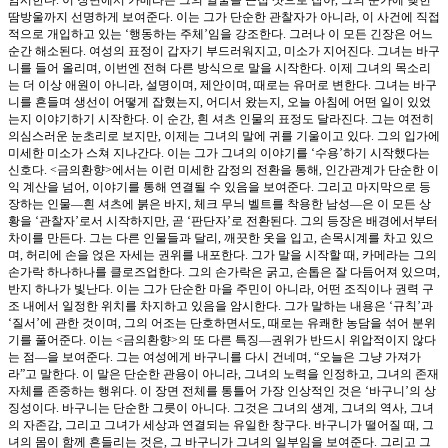
땀방울까지 선명하게 보여준다. 이는 그가 단순한 관찰자가 아니라, 이 사건에 직접
적으로 개입하고 있는 ‘행동하는 주체’임을 강조한다. 그러나 이 모든 긴장은 어느
순간 해소된다. 여성의 표정이 갑자기 부드러워지고, 미소가 지어진다. 그녀는 바구
니를 들어 올리며, 이번엔 전혀 다른 방식으로 말을 시작한다. 이제 그녀의 목소리
는 더 이상 애원이 아니라, 설명이며, 제안이며, 때로는 유머로 변한다. 그녀는 바구
니를 흔들며 생선이 어떻게 잡혔는지, 어디서 왔는지, 오늘 아침에 어떤 일이 있었
는지 이야기하기 시작한다. 이 순간, 흰 셔츠 인물의 표정도 달라진다. 그는 여전히
의심스러운 눈초리로 보지만, 이제는 그녀의 말에 귀를 기울이고 있다. 그의 입가에
미세한 미소가 스쳐 지나간다. 이는 그가 그녀의 이야기를 ‘수용’하기 시작했다는
신호다. <금의환향>에서는 이런 미세한 감정의 전환을 통해, 인간관계가 단순한 이
익 계산을 넘어, 이야기를 통해 연결될 수 있음을 보여준다. 그리고 마지막으로 등
장하는 인물—흰 셔츠에 붉은 바지, 체크 무늬 벨트를 착용한 남성—은 이 모든 상
황을 ‘관찰자’로서 시작하지만, 곧 ‘판단자’로 전환된다. 그의 등장은 배경에서부터
차이를 만든다. 그는 다른 인물들과 달리, 깨끗한 옷을 입고, 손목시계를 차고 있으
며, 허리에 손을 얹은 자세는 권위를 내포한다. 그가 말을 시작할 때, 카메라는 그의
손가락 하나하나를 클로즈업한다. 그의 손가락은 굵고, 손톱은 잘 다듬어져 있으며,
반지 하나가 빛난다. 이는 그가 단순한 마을 주민이 아니라, 어떤 조직이나 권력 구
조 내에서 일정한 위치를 차지하고 있음을 암시한다. 그가 말하는 내용은 ‘규칙’과
‘질서’에 관한 것이며, 그의 어조는 단호하면서도, 때로는 유쾌한 농담을 섞어 분위
기를 풀어준다. 이는 <금의환향>의 또 다른 특징—권위가 반드시 위압적이지 않다
는 점—을 보여준다. 그는 여성에게 바구니를 다시 건네며, “오늘은 그냥 가져가
라”고 말한다. 이 말은 단순한 관용이 아니라, 그녀의 노력을 인정하고, 그녀의 존재
자체를 존중하는 행위다. 이 장면 전체를 통틀어 가장 인상적인 것은 ‘바구니’의 상
징성이다. 바구니는 단순한 그릇이 아니다. 그것은 그녀의 생계, 그녀의 역사, 그녀
의 자존감, 그리고 그녀가 세상과 연결되는 유일한 창구다. 바구니가 떨어질 때, 그
녀의 몸이 함께 흔들리는 것은, 그 바구니가 그녀의 일부임을 보여준다. 그리고 그