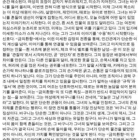
순간 해소된다. 여성의 표정이 갑자기 부드러워지고, 미소가 지어진다. 그녀는 바구
니를 들어 올리며, 이번엔 전혀 다른 방식으로 말을 시작한다. 이제 그녀의 목소리
는 더 이상 애원이 아니라, 설명이며, 제안이며, 때로는 유머로 변한다. 그녀는 바구
니를 흔들며 생선이 어떻게 잡혔는지, 어디서 왔는지, 오늘 아침에 어떤 일이 있었
는지 이야기하기 시작한다. 이 순간, 흰 셔츠 인물의 표정도 달라진다. 그는 여전히
의심스러운 눈초리로 보지만, 이제는 그녀의 말에 귀를 기울이고 있다. 그의 입가에
미세한 미소가 스쳐 지나간다. 이는 그가 그녀의 이야기를 ‘수용’하기 시작했다는
신호다. <금의환향>에서는 이런 미세한 감정의 전환을 통해, 인간관계가 단순한 이
익 계산을 넘어, 이야기를 통해 연결될 수 있음을 보여준다. 그리고 마지막으로 등
장하는 인물—흰 셔츠에 붉은 바지, 체크 무늬 벨트를 착용한 남성—은 이 모든 상
황을 ‘관찰자’로서 시작하지만, 곧 ‘판단자’로 전환된다. 그의 등장은 배경에서부터
차이를 만든다. 그는 다른 인물들과 달리, 깨끗한 옷을 입고, 손목시계를 차고 있으
며, 허리에 손을 얹은 자세는 권위를 내포한다. 그가 말을 시작할 때, 카메라는 그의
손가락 하나하나를 클로즈업한다. 그의 손가락은 굵고, 손톱은 잘 다듬어져 있으며,
반지 하나가 빛난다. 이는 그가 단순한 마을 주민이 아니라, 어떤 조직이나 권력 구
조 내에서 일정한 위치를 차지하고 있음을 암시한다. 그가 말하는 내용은 ‘규칙’과
‘질서’에 관한 것이며, 그의 어조는 단호하면서도, 때로는 유쾌한 농담을 섞어 분위
기를 풀어준다. 이는 <금의환향>의 또 다른 특징—권위가 반드시 위압적이지 않다
는 점—을 보여준다. 그는 여성에게 바구니를 다시 건네며, “오늘은 그냥 가져가
라”고 말한다. 이 말은 단순한 관용이 아니라, 그녀의 노력을 인정하고, 그녀의 존재
자체를 존중하는 행위다. 이 장면 전체를 통틀어 가장 인상적인 것은 ‘바구니’의 상
징성이다. 바구니는 단순한 그릇이 아니다. 그것은 그녀의 생계, 그녀의 역사, 그녀
의 자존감, 그리고 그녀가 세상과 연결되는 유일한 창구다. 바구니가 떨어질 때, 그
녀의 몸이 함께 흔들리는 것은, 그 바구니가 그녀의 일부임을 보여준다. 그리고 그
바구니가 결국 다시 그녀의 손에 돌아올 때, 우리는 그녀가 단순히 물건을 팔았던
것이 아니라, 자신의 가치를 확인받았다는 것을 알게 된다. 이는 <금의환향>이 단
순한 코미디나 드라마를 넘어서, 인간의 존엄성에 대한 성찰을 담고 있음을 보여주