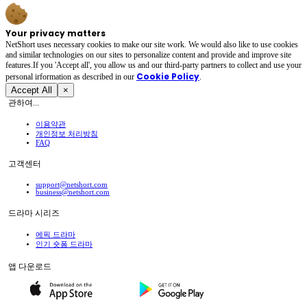
Your privacy matters
NetShort uses necessary cookies to make our site work. We would also like to use cookies
and similar technologies on our sites to personalize content and provide and improve site
features.If you 'Accept all', you allow us and our third-party partners to collect and use your
Cookie Policy
personal irformation as described in our
.
Accept All
×
관하여...
이용약관
개인정보 처리방침
FAQ
고객센터
support@netshort.com
business@netshort.com
드라마 시리즈
에픽 드라마
인기 숏폼 드라마
앱 다운로드