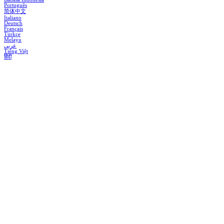
Português
简体中文
Italiano
Deutsch
Français
Türkçe
Melayu
عربي
Tiếng Việt
हिंदी