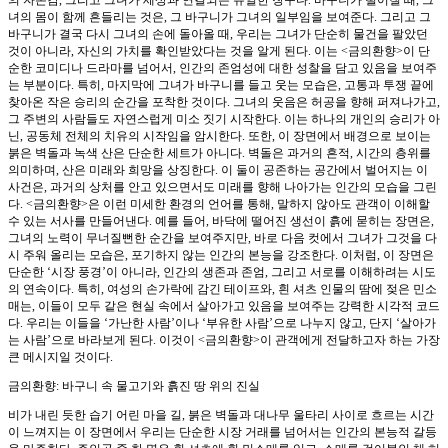
녀의 몸이 함께 흔들리는 것은, 그 바구니가 그녀의 일부임을 보여준다. 그리고 그
바구니가 결국 다시 그녀의 손에 돌아올 때, 우리는 그녀가 단순히 물건을 팔았던
것이 아니라, 자신의 가치를 확인받았다는 것을 알게 된다. 이는 <금의환향>이 단
순한 코미디나 드라마를 넘어서, 인간의 존엄성에 대한 성찰을 담고 있음을 보여주
는 부분이다. 특히, 마지막에 그녀가 바구니를 들고 웃는 모습은, 고통과 투쟁 끝에
찾아온 작은 승리의 순간을 포착한 것이다. 그녀의 웃음은 허공을 향해 퍼져나가고,
그 주변의 사람들도 자연스럽게 미소 짓기 시작한다. 이는 하나의 개인의 승리가 아
닌, 공동체 전체의 치유의 시작임을 암시한다. 또한, 이 장면에서 배경으로 보이는
붉은 벽돌과 녹색 산은 단순한 세트가 아니다. 벽돌은 과거의 흔적, 시간의 층위를
의미하며, 산은 미래와 희망을 상징한다. 이 둘이 공존하는 공간에서 벌어지는 이
사건은, 과거의 상처를 안고 있으면서도 미래를 향해 나아가는 인간의 모습을 그린
다. <금의환향>은 이런 미세한 환경의 언어를 통해, 말하지 않아도 관객이 이해할
수 있는 서사를 만들어낸다. 예를 들어, 바닥에 떨어진 생선이 흙에 묻히는 장면은,
그녀의 노력이 무너질뻔한 순간을 보여주지만, 바로 다음 컷에서 그녀가 그것을 다
시 주워 올리는 모습은, 포기하지 않는 인간의 본능을 강조한다. 이처럼, 이 장면은
단순한 ‘시장 풍경’이 아니라, 인간의 생존과 존엄, 그리고 서로를 이해하려는 시도
의 연속이다. 특히, 여성의 손가락에 감긴 테이프와, 흰 셔츠 인물의 땀에 젖은 민소
매는, 이들이 모두 같은 현실 속에서 살아가고 있음을 보여주는 강력한 시각적 코드
다. 우리는 이들을 ‘가난한 사람’이나 ‘부유한 사람’으로 나누지 않고, 단지 ‘살아가
는 사람’으로 바라보게 된다. 이것이 <금의환향>이 관객에게 전달하고자 하는 가장
큰 메시지일 것이다.
금의환향: 바구니 속 물고기와 흙진 땅 위의 진실
비가 내린 듯한 습기 어린 마을 길, 붉은 벽돌과 대나무 울타리 사이로 흐르는 시간
이 느껴지는 이 장면에서 우리는 단순한 시장 거래를 넘어서는 인간의 본능적 갈등