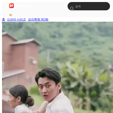
홈
드라마 시리즈
금의환향 제3화