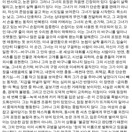
이 반사되고, 눈은 맑다. 그러나 그녀의 표정은 처음엔 긴장되어 있다. 입술이 살짝
떨리고, 눈썹이 살짝 올라가 있다. 이는 그녀가 이 거래가 단순한 물품 판매가 아니
라, 자신의 존엄성을 걸고 하는 시도임을 보여준다. 그녀가 말을 시작한다. 목소리
는 낮고, 그러나 단호하다. 그녀는 상대방에게 무언가를 전달하려 하고, 그 과정에
서 손을 뻗는 동작이 반복된다. 이때 카메라는 그녀의 손목, 손가락, 그리고 그녀가
잡고 있는 바구니 손잡이에 집중한다. 손잡이는 오래 사용된 듯 마모되어 있고, 꼬
인 대나무 줄이 여러 번 수리된 흔적이 역력하다. 이는 그녀가 이 바구니를 얼마나
오랫동안, 얼마나 많은 길을 걸으며 사용해 왔는지를 말해준다. 그녀의 표정은 처음
엔 애원하는 듯 보이지만, 이내 결연함으로 바뀐다. 눈썹이 살짝 올라가고, 입술이
단단히 다물린다. 이 순간, 그녀는 더 이상 구걸하는 사람이 아니라, 자신이 가진 유
일한 무기—바구니와 그 안의 생선—로 세상과 대화를 시도하는 사람이다. 반면, 흰
셔츠를 입은 인물은 계속해서 고개를 돌리고, 시선을 피하며, 손을 흔들며 거부의
의사를 표현한다. 그러나 그의 눈은 바구니를 떠나지 않는다. 그의 시선은 생선의
비늘, 그녀의 손가락, 바구니의 구멍 사이로 미세하게 움직인다. 이는 그가 이미 결
정을 내렸음에도 불구하고, 내면의 어떤 충동—예컨대 연민, 죄책감, 혹은 단순한
호기심—이 그를 막고 있음을 보여준다. 특히 그가 손을 주머니에 넣었다가 다시 빼
는 동작은, ‘지갑을 꺼낼까 말까’ 하는 심리의 실시간 반영이다. 이 장면은 <금의환
향>의 핵심 장면 중 하나로, 겉보기엔 사소한 거래처럼 보이지만, 사실은 사회적 계
층, 경제적 불평등, 그리고 인간의 도덕적 선택이 교차하는 지점이다. 이때 등장하
는 세 번째 인물—녹색 셔츠에 카키 재킷을 입은 남성—은 이 긴장감을 폭발시키는
도화선이다. 그는 처음엔 조용히 앉아 있었으나, 점점 분위기가 뜨거워지자 일어나
서 중재자처럼 행동한다. 그러나 그의 중재는 중립적이지 않다. 그는 여성의 손을
잡고 끌어당기는 듯한 제스처를 취하며, 동시에 흰 셔츠 인물에게 무언가를 외친다.
그의 표정은 놀람과 분노가 섞여 있으며, 눈은 크게 뜨고, 입은 O자로 벌어져 있다.
이는 단순한 감정 표현이 아니라, 그가 이 상황을 ‘불공정’하다고 판단했기 때문이
며, 그의 언어는 이미 사회적 규범을 넘어서는 ‘정의’의 이름으로 발화되고 있음을
암시한다. 이 장면에서 카메라는 그의 얼굴을 근접 샷으로 잡아, 그의 눈가에 맺힌