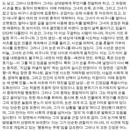
는 낮고, 그러나 단호하다. 그녀는 상대방에게 무언가를 전달하려 하고, 그 과정에
서 손을 뻗는 동작이 반복된다. 이때 카메라는 그녀의 손목, 손가락, 그리고 그녀가
잡고 있는 바구니 손잡이에 집중한다. 손잡이는 오래 사용된 듯 마모되어 있고, 꼬
인 대나무 줄이 여러 번 수리된 흔적이 역력하다. 이는 그녀가 이 바구니를 얼마나
오랫동안, 얼마나 많은 길을 걸으며 사용해 왔는지를 말해준다. 그녀의 표정은 처음
엔 애원하는 듯 보이지만, 이내 결연함으로 바뀐다. 눈썹이 살짝 올라가고, 입술이
단단히 다물린다. 이 순간, 그녀는 더 이상 구걸하는 사람이 아니라, 자신이 가진 유
일한 무기—바구니와 그 안의 생선—로 세상과 대화를 시도하는 사람이다. 반면, 흰
셔츠를 입은 인물은 계속해서 고개를 돌리고, 시선을 피하며, 손을 흔들며 거부의
의사를 표현한다. 그러나 그의 눈은 바구니를 떠나지 않는다. 그의 시선은 생선의
비늘, 그녀의 손가락, 바구니의 구멍 사이로 미세하게 움직인다. 이는 그가 이미 결
정을 내렸음에도 불구하고, 내면의 어떤 충동—예컨대 연민, 죄책감, 혹은 단순한
호기심—이 그를 막고 있음을 보여준다. 특히 그가 손을 주머니에 넣었다가 다시 빼
는 동작은, ‘지갑을 꺼낼까 말까’ 하는 심리의 실시간 반영이다. 이 장면은 <금의환
향>의 핵심 장면 중 하나로, 겉보기엔 사소한 거래처럼 보이지만, 사실은 사회적 계
층, 경제적 불평등, 그리고 인간의 도덕적 선택이 교차하는 지점이다. 이때 등장하
는 세 번째 인물—녹색 셔츠에 카키 재킷을 입은 남성—은 이 긴장감을 폭발시키는
도화선이다. 그는 처음엔 조용히 앉아 있었으나, 점점 분위기가 뜨거워지자 일어나
서 중재자처럼 행동한다. 그러나 그의 중재는 중립적이지 않다. 그는 여성의 손을
잡고 끌어당기는 듯한 제스처를 취하며, 동시에 흰 셔츠 인물에게 무언가를 외친다.
그의 표정은 놀람과 분노가 섞여 있으며, 눈은 크게 뜨고, 입은 O자로 벌어져 있다.
이는 단순한 감정 표현이 아니라, 그가 이 상황을 ‘불공정’하다고 판단했기 때문이
며, 그의 언어는 이미 사회적 규범을 넘어서는 ‘정의’의 이름으로 발화되고 있음을
암시한다. 이 장면에서 카메라는 그의 얼굴을 근접 샷으로 잡아, 그의 눈가에 맺힌
땀방울까지 선명하게 보여준다. 이는 그가 단순한 관찰자가 아니라, 이 사건에 직접
적으로 개입하고 있는 ‘행동하는 주체’임을 강조한다. 그러나 이 모든 긴장은 어느