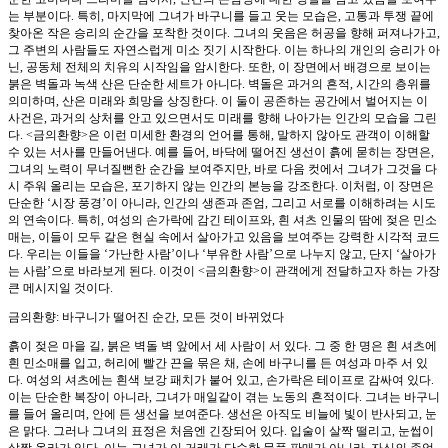
는 부분이다. 특히, 마지막에 그녀가 바구니를 들고 웃는 모습은, 고통과 투쟁 끝에
찾아온 작은 승리의 순간을 포착한 것이다. 그녀의 웃음은 허공을 향해 퍼져나가고,
그 주변의 사람들도 자연스럽게 미소 짓기 시작한다. 이는 하나의 개인의 승리가 아
닌, 공동체 전체의 치유의 시작임을 암시한다. 또한, 이 장면에서 배경으로 보이는
붉은 벽돌과 녹색 산은 단순한 세트가 아니다. 벽돌은 과거의 흔적, 시간의 층위를
의미하며, 산은 미래와 희망을 상징한다. 이 둘이 공존하는 공간에서 벌어지는 이
사건은, 과거의 상처를 안고 있으면서도 미래를 향해 나아가는 인간의 모습을 그린
다. <금의환향>은 이런 미세한 환경의 언어를 통해, 말하지 않아도 관객이 이해할
수 있는 서사를 만들어낸다. 예를 들어, 바닥에 떨어진 생선이 흙에 묻히는 장면은,
그녀의 노력이 무너질뻔한 순간을 보여주지만, 바로 다음 컷에서 그녀가 그것을 다
시 주워 올리는 모습은, 포기하지 않는 인간의 본능을 강조한다. 이처럼, 이 장면은
단순한 ‘시장 풍경’이 아니라, 인간의 생존과 존엄, 그리고 서로를 이해하려는 시도
의 연속이다. 특히, 여성의 손가락에 감긴 테이프와, 흰 셔츠 인물의 땀에 젖은 민소
매는, 이들이 모두 같은 현실 속에서 살아가고 있음을 보여주는 강력한 시각적 코드
다. 우리는 이들을 ‘가난한 사람’이나 ‘부유한 사람’으로 나누지 않고, 단지 ‘살아가
는 사람’으로 바라보게 된다. 이것이 <금의환향>이 관객에게 전달하고자 하는 가장
큰 메시지일 것이다.
금의환향: 바구니가 떨어진 순간, 모든 것이 바뀌었다
흙이 젖은 마을 길, 붉은 벽돌 벽 앞에서 세 사람이 서 있다. 그 중 한 명은 흰 셔츠에
흰 민소매를 입고, 허리에 빨간 끈을 묶은 채, 손에 바구니를 든 여성과 마주 서 있
다. 여성의 셔츠에는 흰색 보강 패치가 붙어 있고, 손가락은 테이프로 감싸여 있다.
이는 단순한 복장이 아니라, 그녀가 매일같이 겪는 노동의 흔적이다. 그녀는 바구니
를 들어 올리며, 안에 든 생선을 보여준다. 생선은 아직도 비늘에 빛이 반사되고, 눈
은 맑다. 그러나 그녀의 표정은 처음엔 긴장되어 있다. 입술이 살짝 떨리고, 눈썹이
살짝 올라가 있다. 이는 그녀가 이 거래가 단순한 물품 판매가 아니라, 자신의 존엄