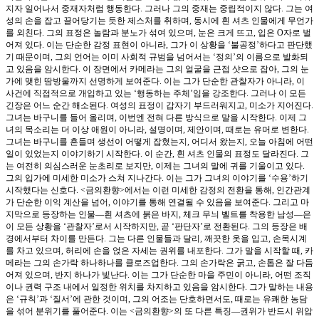
지자 일어나서 중재자처럼 행동한다. 그러나 그의 중재는 중립적이지 않다. 그는 여
성의 손을 잡고 끌어당기는 듯한 제스처를 취하며, 동시에 흰 셔츠 인물에게 무언가
를 외친다. 그의 표정은 놀람과 분노가 섞여 있으며, 눈은 크게 뜨고, 입은 O자로 벌
어져 있다. 이는 단순한 감정 표현이 아니라, 그가 이 상황을 ‘불공정’하다고 판단했
기 때문이며, 그의 언어는 이미 사회적 규범을 넘어서는 ‘정의’의 이름으로 발화되
고 있음을 암시한다. 이 장면에서 카메라는 그의 얼굴을 근접 샷으로 잡아, 그의 눈
가에 맺힌 땀방울까지 선명하게 보여준다. 이는 그가 단순한 관찰자가 아니라, 이
사건에 직접적으로 개입하고 있는 ‘행동하는 주체’임을 강조한다. 그러나 이 모든
긴장은 어느 순간 해소된다. 여성의 표정이 갑자기 부드러워지고, 미소가 지어진다.
그녀는 바구니를 들어 올리며, 이번엔 전혀 다른 방식으로 말을 시작한다. 이제 그
녀의 목소리는 더 이상 애원이 아니라, 설명이며, 제안이며, 때로는 유머로 변한다.
그녀는 바구니를 흔들며 생선이 어떻게 잡혔는지, 어디서 왔는지, 오늘 아침에 어떤
일이 있었는지 이야기하기 시작한다. 이 순간, 흰 셔츠 인물의 표정도 달라진다. 그
는 여전히 의심스러운 눈초리로 보지만, 이제는 그녀의 말에 귀를 기울이고 있다.
그의 입가에 미세한 미소가 스쳐 지나간다. 이는 그가 그녀의 이야기를 ‘수용’하기
시작했다는 신호다. <금의환향>에서는 이런 미세한 감정의 전환을 통해, 인간관계
가 단순한 이익 계산을 넘어, 이야기를 통해 연결될 수 있음을 보여준다. 그리고 마
지막으로 등장하는 인물—흰 셔츠에 붉은 바지, 체크 무늬 벨트를 착용한 남성—은
이 모든 상황을 ‘관찰자’로서 시작하지만, 곧 ‘판단자’로 전환된다. 그의 등장은 배
경에서부터 차이를 만든다. 그는 다른 인물들과 달리, 깨끗한 옷을 입고, 손목시계
를 차고 있으며, 허리에 손을 얹은 자세는 권위를 내포한다. 그가 말을 시작할 때, 카
메라는 그의 손가락 하나하나를 클로즈업한다. 그의 손가락은 굵고, 손톱은 잘 다듬
어져 있으며, 반지 하나가 빛난다. 이는 그가 단순한 마을 주민이 아니라, 어떤 조직
이나 권력 구조 내에서 일정한 위치를 차지하고 있음을 암시한다. 그가 말하는 내용
은 ‘규칙’과 ‘질서’에 관한 것이며, 그의 어조는 단호하면서도, 때로는 유쾌한 농담
을 섞어 분위기를 풀어준다. 이는 <금의환향>의 또 다른 특징—권위가 반드시 위압