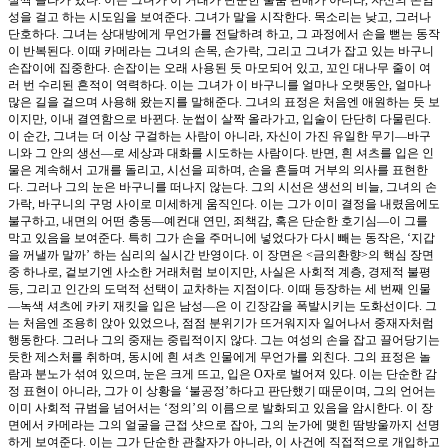
성을 걸고 하는 시도임을 보여준다. 그녀가 말을 시작한다. 목소리는 낮고, 그러나
단호하다. 그녀는 상대방에게 무언가를 전달하려 하고, 그 과정에서 손을 뻗는 동작
이 반복된다. 이때 카메라는 그녀의 손목, 손가락, 그리고 그녀가 잡고 있는 바구니
손잡이에 집중한다. 손잡이는 오래 사용된 듯 마모되어 있고, 꼬인 대나무 줄이 여
러 번 수리된 흔적이 역력하다. 이는 그녀가 이 바구니를 얼마나 오랫동안, 얼마나
많은 길을 걸으며 사용해 왔는지를 말해준다. 그녀의 표정은 처음엔 애원하는 듯 보
이지만, 이내 결연함으로 바뀐다. 눈썹이 살짝 올라가고, 입술이 단단히 다물린다.
이 순간, 그녀는 더 이상 구걸하는 사람이 아니라, 자신이 가진 유일한 무기—바구
니와 그 안의 생선—로 세상과 대화를 시도하는 사람이다. 반면, 흰 셔츠를 입은 인
물은 계속해서 고개를 돌리고, 시선을 피하며, 손을 흔들며 거부의 의사를 표현한
다. 그러나 그의 눈은 바구니를 떠나지 않는다. 그의 시선은 생선의 비늘, 그녀의 손
가락, 바구니의 구멍 사이로 미세하게 움직인다. 이는 그가 이미 결정을 내렸음에도
불구하고, 내면의 어떤 충동—예컨대 연민, 죄책감, 혹은 단순한 호기심—이 그를
막고 있음을 보여준다. 특히 그가 손을 주머니에 넣었다가 다시 빼는 동작은, ‘지갑
을 꺼낼까 말까’ 하는 심리의 실시간 반영이다. 이 장면은 <금의환향>의 핵심 장면
중 하나로, 겉보기엔 사소한 거래처럼 보이지만, 사실은 사회적 계층, 경제적 불평
등, 그리고 인간의 도덕적 선택이 교차하는 지점이다. 이때 등장하는 세 번째 인물
—녹색 셔츠에 카키 재킷을 입은 남성—은 이 긴장감을 폭발시키는 도화선이다. 그
는 처음엔 조용히 앉아 있었으나, 점점 분위기가 뜨거워지자 일어나서 중재자처럼
행동한다. 그러나 그의 중재는 중립적이지 않다. 그는 여성의 손을 잡고 끌어당기는
듯한 제스처를 취하며, 동시에 흰 셔츠 인물에게 무언가를 외친다. 그의 표정은 놀
람과 분노가 섞여 있으며, 눈은 크게 뜨고, 입은 O자로 벌어져 있다. 이는 단순한 감
정 표현이 아니라, 그가 이 상황을 ‘불공정’하다고 판단했기 때문이며, 그의 언어는
이미 사회적 규범을 넘어서는 ‘정의’의 이름으로 발화되고 있음을 암시한다. 이 장
면에서 카메라는 그의 얼굴을 근접 샷으로 잡아, 그의 눈가에 맺힌 땀방울까지 선명
하게 보여준다. 이는 그가 단순한 관찰자가 아니라, 이 사건에 직접적으로 개입하고