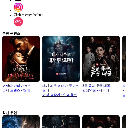
Click to copy the link
추천 콘텐츠
어쩌다 마피아 부인
내가 세우고 내가 무너뜨
S급 육체, F급 내공
슬
강제 로맨스
⦁
현대
린다
인생역전
⦁
사이다
기
여성 성장기
⦁
인과응보
물
최신 추천