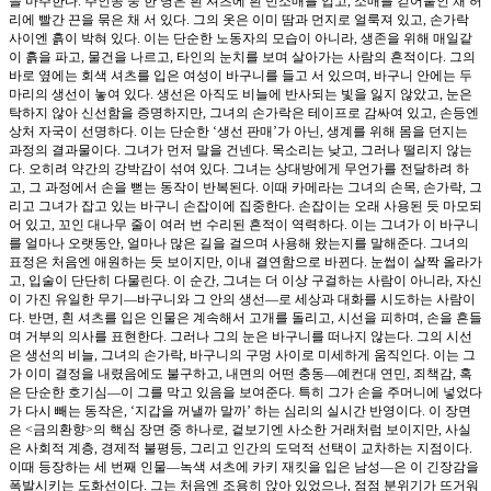
을 마주한다. 주인공 중 한 명은 흰 셔츠에 흰 민소매를 입고, 소매를 걷어붙인 채 허
리에 빨간 끈을 묶은 채 서 있다. 그의 옷은 이미 땀과 먼지로 얼룩져 있고, 손가락
사이엔 흙이 박혀 있다. 이는 단순한 노동자의 모습이 아니라, 생존을 위해 매일같
이 흙을 파고, 물건을 나르고, 타인의 눈치를 보며 살아가는 사람의 흔적이다. 그의
바로 옆에는 회색 셔츠를 입은 여성이 바구니를 들고 서 있으며, 바구니 안에는 두
마리의 생선이 놓여 있다. 생선은 아직도 비늘에 반사되는 빛을 잃지 않았고, 눈은
탁하지 않아 신선함을 증명하지만, 그녀의 손가락은 테이프로 감싸여 있고, 손등엔
상처 자국이 선명하다. 이는 단순한 ‘생선 판매’가 아닌, 생계를 위해 몸을 던지는
과정의 결과물이다. 그녀가 먼저 말을 건넨다. 목소리는 낮고, 그러나 떨리지 않는
다. 오히려 약간의 강박감이 섞여 있다. 그녀는 상대방에게 무언가를 전달하려 하
고, 그 과정에서 손을 뻗는 동작이 반복된다. 이때 카메라는 그녀의 손목, 손가락, 그
리고 그녀가 잡고 있는 바구니 손잡이에 집중한다. 손잡이는 오래 사용된 듯 마모되
어 있고, 꼬인 대나무 줄이 여러 번 수리된 흔적이 역력하다. 이는 그녀가 이 바구니
를 얼마나 오랫동안, 얼마나 많은 길을 걸으며 사용해 왔는지를 말해준다. 그녀의
표정은 처음엔 애원하는 듯 보이지만, 이내 결연함으로 바뀐다. 눈썹이 살짝 올라가
고, 입술이 단단히 다물린다. 이 순간, 그녀는 더 이상 구걸하는 사람이 아니라, 자신
이 가진 유일한 무기—바구니와 그 안의 생선—로 세상과 대화를 시도하는 사람이
다. 반면, 흰 셔츠를 입은 인물은 계속해서 고개를 돌리고, 시선을 피하며, 손을 흔들
며 거부의 의사를 표현한다. 그러나 그의 눈은 바구니를 떠나지 않는다. 그의 시선
은 생선의 비늘, 그녀의 손가락, 바구니의 구멍 사이로 미세하게 움직인다. 이는 그
가 이미 결정을 내렸음에도 불구하고, 내면의 어떤 충동—예컨대 연민, 죄책감, 혹
은 단순한 호기심—이 그를 막고 있음을 보여준다. 특히 그가 손을 주머니에 넣었다
가 다시 빼는 동작은, ‘지갑을 꺼낼까 말까’ 하는 심리의 실시간 반영이다. 이 장면
은 <금의환향>의 핵심 장면 중 하나로, 겉보기엔 사소한 거래처럼 보이지만, 사실
은 사회적 계층, 경제적 불평등, 그리고 인간의 도덕적 선택이 교차하는 지점이다.
이때 등장하는 세 번째 인물—녹색 셔츠에 카키 재킷을 입은 남성—은 이 긴장감을
폭발시키는 도화선이다. 그는 처음엔 조용히 앉아 있었으나, 점점 분위기가 뜨거워