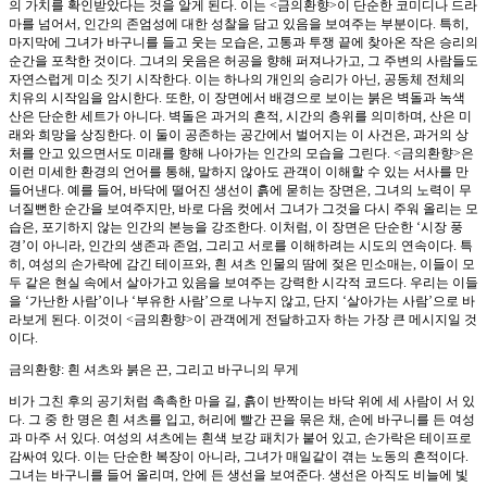
의 가치를 확인받았다는 것을 알게 된다. 이는 <금의환향>이 단순한 코미디나 드라
마를 넘어서, 인간의 존엄성에 대한 성찰을 담고 있음을 보여주는 부분이다. 특히,
마지막에 그녀가 바구니를 들고 웃는 모습은, 고통과 투쟁 끝에 찾아온 작은 승리의
순간을 포착한 것이다. 그녀의 웃음은 허공을 향해 퍼져나가고, 그 주변의 사람들도
자연스럽게 미소 짓기 시작한다. 이는 하나의 개인의 승리가 아닌, 공동체 전체의
치유의 시작임을 암시한다. 또한, 이 장면에서 배경으로 보이는 붉은 벽돌과 녹색
산은 단순한 세트가 아니다. 벽돌은 과거의 흔적, 시간의 층위를 의미하며, 산은 미
래와 희망을 상징한다. 이 둘이 공존하는 공간에서 벌어지는 이 사건은, 과거의 상
처를 안고 있으면서도 미래를 향해 나아가는 인간의 모습을 그린다. <금의환향>은
이런 미세한 환경의 언어를 통해, 말하지 않아도 관객이 이해할 수 있는 서사를 만
들어낸다. 예를 들어, 바닥에 떨어진 생선이 흙에 묻히는 장면은, 그녀의 노력이 무
너질뻔한 순간을 보여주지만, 바로 다음 컷에서 그녀가 그것을 다시 주워 올리는 모
습은, 포기하지 않는 인간의 본능을 강조한다. 이처럼, 이 장면은 단순한 ‘시장 풍
경’이 아니라, 인간의 생존과 존엄, 그리고 서로를 이해하려는 시도의 연속이다. 특
히, 여성의 손가락에 감긴 테이프와, 흰 셔츠 인물의 땀에 젖은 민소매는, 이들이 모
두 같은 현실 속에서 살아가고 있음을 보여주는 강력한 시각적 코드다. 우리는 이들
을 ‘가난한 사람’이나 ‘부유한 사람’으로 나누지 않고, 단지 ‘살아가는 사람’으로 바
라보게 된다. 이것이 <금의환향>이 관객에게 전달하고자 하는 가장 큰 메시지일 것
이다.
금의환향: 흰 셔츠와 붉은 끈, 그리고 바구니의 무게
비가 그친 후의 공기처럼 촉촉한 마을 길, 흙이 반짝이는 바닥 위에 세 사람이 서 있
다. 그 중 한 명은 흰 셔츠를 입고, 허리에 빨간 끈을 묶은 채, 손에 바구니를 든 여성
과 마주 서 있다. 여성의 셔츠에는 흰색 보강 패치가 붙어 있고, 손가락은 테이프로
감싸여 있다. 이는 단순한 복장이 아니라, 그녀가 매일같이 겪는 노동의 흔적이다.
그녀는 바구니를 들어 올리며, 안에 든 생선을 보여준다. 생선은 아직도 비늘에 빛