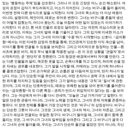
있는 ‘행동하는 주체’임을 강조한다. 그러나 이 모든 긴장은 어느 순간 해소된다. 여
성의 표정이 갑자기 부드러워지고, 미소가 지어진다. 그녀는 바구니를 들어 올리며,
이번엔 전혀 다른 방식으로 말을 시작한다. 이제 그녀의 목소리는 더 이상 애원이
아니라, 설명이며, 제안이며, 때로는 유머로 변한다. 그녀는 바구니를 흔들며 생선
이 어떻게 잡혔는지, 어디서 왔는지, 오늘 아침에 어떤 일이 있었는지 이야기하기
시작한다. 이 순간, 흰 셔츠 인물의 표정도 달라진다. 그는 여전히 의심스러운 눈초
리로 보지만, 이제는 그녀의 말에 귀를 기울이고 있다. 그의 입가에 미세한 미소가
스쳐 지나간다. 이는 그가 그녀의 이야기를 ‘수용’하기 시작했다는 신호다. <금의환
향>에서는 이런 미세한 감정의 전환을 통해, 인간관계가 단순한 이익 계산을 넘어,
이야기를 통해 연결될 수 있음을 보여준다. 그리고 마지막으로 등장하는 인물—흰
셔츠에 붉은 바지, 체크 무늬 벨트를 착용한 남성—은 이 모든 상황을 ‘관찰자’로서
시작하지만, 곧 ‘판단자’로 전환된다. 그의 등장은 배경에서부터 차이를 만든다. 그
는 다른 인물들과 달리, 깨끗한 옷을 입고, 손목시계를 차고 있으며, 허리에 손을 얹
은 자세는 권위를 내포한다. 그가 말을 시작할 때, 카메라는 그의 손가락 하나하나
를 클로즈업한다. 그의 손가락은 굵고, 손톱은 잘 다듬어져 있으며, 반지 하나가 빛
난다. 이는 그가 단순한 마을 주민이 아니라, 어떤 조직이나 권력 구조 내에서 일정
한 위치를 차지하고 있음을 암시한다. 그가 말하는 내용은 ‘규칙’과 ‘질서’에 관한
것이며, 그의 어조는 단호하면서도, 때로는 유쾌한 농담을 섞어 분위기를 풀어준다.
이는 <금의환향>의 또 다른 특징—권위가 반드시 위압적이지 않다는 점—을 보여
준다. 그는 여성에게 바구니를 다시 건네며, “오늘은 그냥 가져가라”고 말한다. 이
말은 단순한 관용이 아니라, 그녀의 노력을 인정하고, 그녀의 존재 자체를 존중하는
행위다. 이 장면 전체를 통틀어 가장 인상적인 것은 ‘바구니’의 상징성이다. 바구니
는 단순한 그릇이 아니다. 그것은 그녀의 생계, 그녀의 역사, 그녀의 자존감, 그리고
그녀가 세상과 연결되는 유일한 창구다. 바구니가 떨어질 때, 그녀의 몸이 함께 흔
들리는 것은, 그 바구니가 그녀의 일부임을 보여준다. 그리고 그 바구니가 결국 다
시 그녀의 손에 돌아올 때, 우리는 그녀가 단순히 물건을 팔았던 것이 아니라, 자신