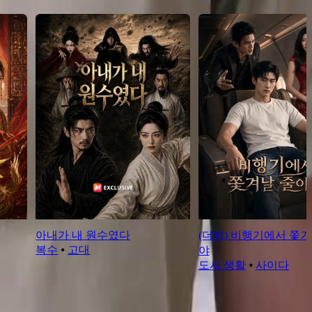
아내가 내 원수였다
(더빙) 비행기에서 쫓
복수
⦁
고대
야
도시 생활
⦁
사이다