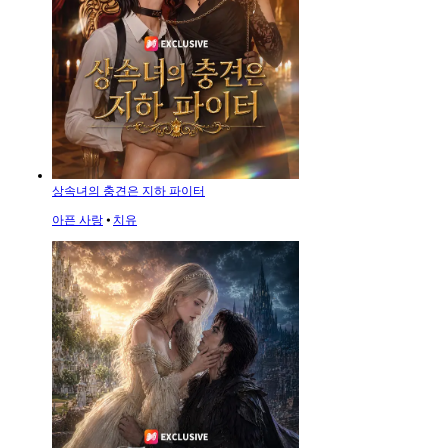
상속녀의 충견은 지하 파이터
아픈 사랑
⦁
치유