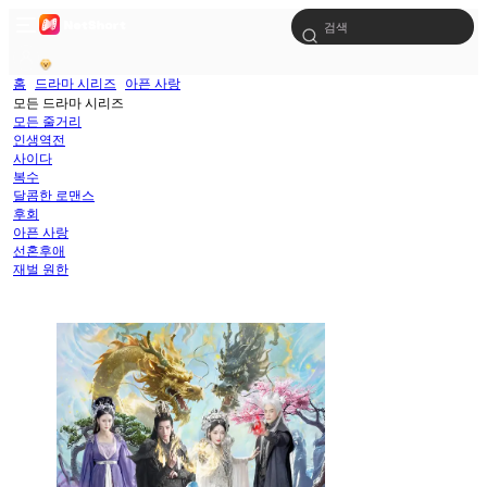
홈
드라마 시리즈
아픈 사랑
모든 드라마 시리즈
모든 줄거리
인생역전
사이다
복수
달콤한 로맨스
후회
아픈 사랑
선혼후애
재벌 원한