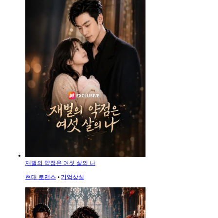
재벌의 약점은 여섯 살의 나
현대 로맨스
⦁
기억상실