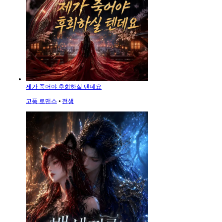
제가 죽어야 후회하실 텐데요
고풍 로맨스
⦁
전생