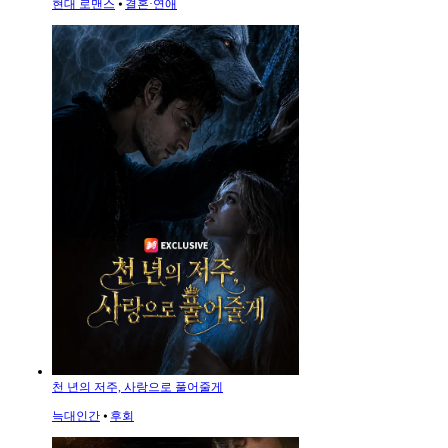
현대 로맨스
⦁
결혼·연애
천 년의 저주, 사랑으로 풀어줄게
늑대인간
⦁
후회