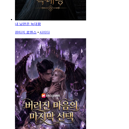
내 남편은 늑대왕
판타지 로맨스
⦁
사이다