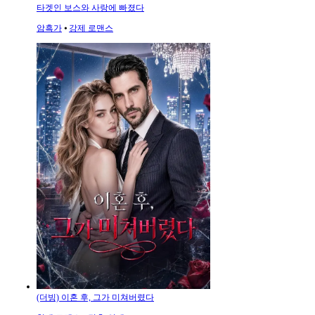
타겟인 보스와 사랑에 빠졌다
암흑가
⦁
강제 로맨스
(더빙) 이혼 후, 그가 미쳐버렸다