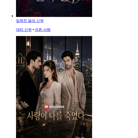
잊혀진 달의 신부
대리 신부
⦁
아픈 사랑