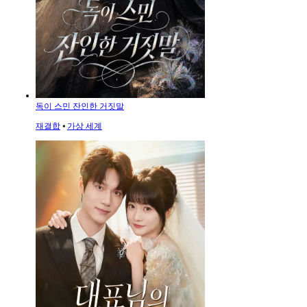
독이 스민 잔인한 거짓말
재결합
⦁
가상 세계