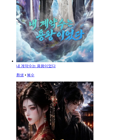
내 계약수는 용왕이었다
환생
⦁
복수