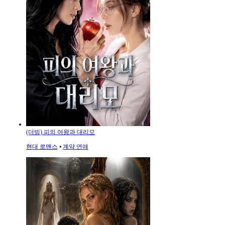
(더빙) 피의 여왕과 대리모
현대 로맨스
⦁
계약 연애