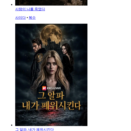
사랑이 나를 죽였다
사이다
⦁
복수
그 알파, 내가 폐위시킨다