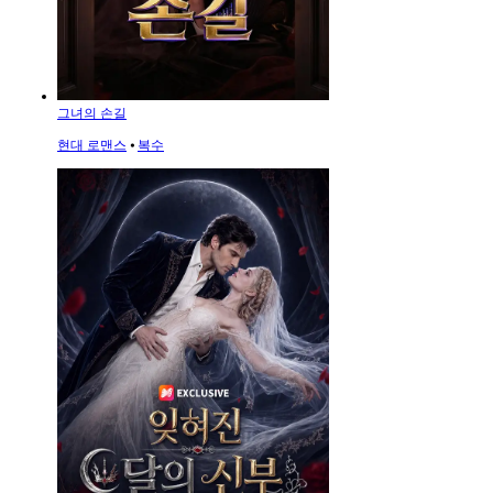
그녀의 손길
현대 로맨스
⦁
복수