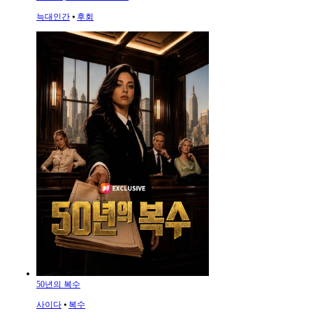
늑대인간
⦁
후회
50년의 복수
사이다
⦁
복수