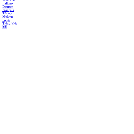
Italiano
Deutsch
Français
Türkçe
Melayu
عربي
Tiếng Việt
हिंदी