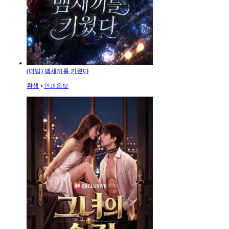
(더빙) 뱀새끼를 키웠다
환생
⦁
인과응보