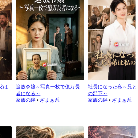
父は
追放令嬢～写真一枚で億万長
社長になった私～兄と
者になる～
の部下～
家族の絆
⦁
ざまぁ系
家族の絆
⦁
ざまぁ系