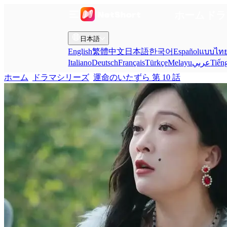
ホーム
ドラ
日本語
English
繁體中文
日本語
한국어
Español
แบบไท
Italiano
Deutsch
Français
Türkçe
Melayu
عربي
Tiến
ホーム
ドラマシリーズ
運命のいたずら 第 10 話