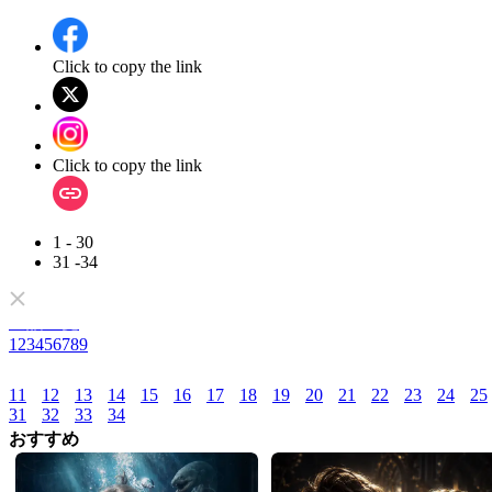
Click to copy the link
Click to copy the link
1 - 30
31 -34
全話一覧
1
2
3
4
5
6
7
8
9
11
12
13
14
15
16
17
18
19
20
21
22
23
24
25
31
32
33
34
おすすめ