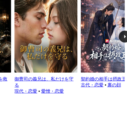
を救
御曹司の義兄は、私だけを守
契約婚の相手は摂政王
古代・恋愛
⦁
裏の顔
る
現代・恋愛
⦁
愛憎・恋愛