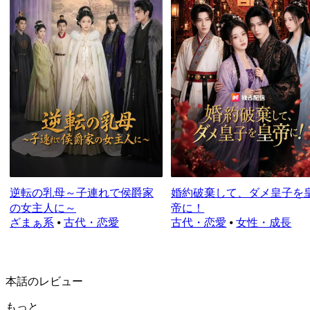
逆転の乳母～子連れで侯爵家
婚約破棄して、ダメ皇子を
の女主人に～
帝に！
ざまぁ系
⦁
古代・恋愛
古代・恋愛
⦁
女性・成長
本話のレビュー
もっと