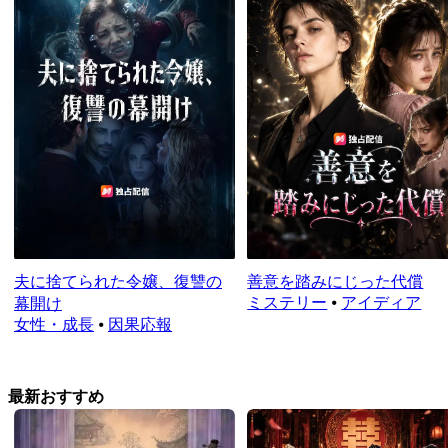
夫に捨てられた令嬢、復讐の
善意を踏みにじった代償
ミステリー
⦁
アイディア
幕開け
女性・成長
⦁
因果応報
最新おすすめ