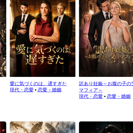
愛に気づくのは、遅すぎた
訳あり妊娠～お腹の子の
現代・恋愛
⦁
恋愛・婚姻
マフィア～
現代・恋愛
⦁
恋愛・婚姻