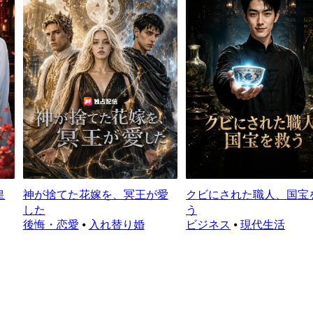
皇
神が捨てた花嫁を、冥王が愛
クビにされた職人、国宝
した
う
後悔・恋愛
⦁
入れ替り婚
ビジネス
⦁
現代生活