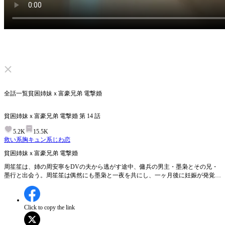
ミュートを解除する
全話一覧
貧困姉妹ｘ富豪兄弟 電撃婚
貧困姉妹ｘ富豪兄弟 電撃婚
第
14
話
5.2K
15.5K
救い系
胸キュン系
じわ恋
貧困姉妹ｘ富豪兄弟 電撃婚
周笙笙は、姉の周安寧をDVの夫から逃がす途中、傭兵の男主・墨枭とその兄・
墨行と出会う。周笙笙は偶然にも墨枭と一夜を共にし、一ヶ月後に妊娠が発覚す
る。まさに堕胎を決意したその時、駆けつけた墨枭は結婚を提案し、彼女と安寧
を自宅へ連れて帰った。 同じ屋根の下で暮らすうちに、周笙笙は次第に墨枭の
心を動かしていく。一方、墨行は安寧にゆっくりと惹かれていった。 金銭強奪
Click to copy the link
事件、妊婦教室、DV夫への制裁など、数々の事件を経て、周笙笙×墨枭、周安
寧×墨行のふたつのカップルは、やがて幸せな日々を歩み始めるのであった。