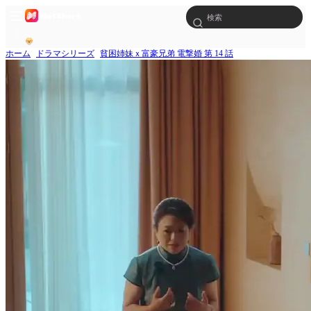
ホーム
ドラマシリーズ
貧困姉妹ｘ富豪兄弟 電撃婚 第 14 話