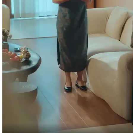
笙笙 大丈夫だ