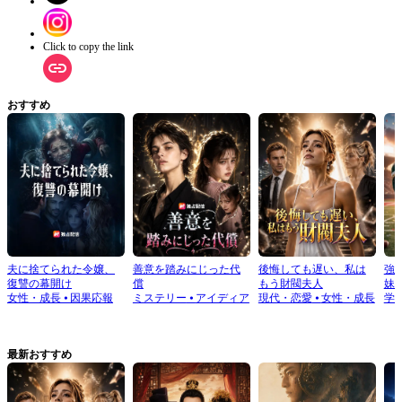
Click to copy the link
おすすめ
夫に捨てられた令嬢、
善意を踏みにじった代
後悔しても遅い、私は
強
復讐の幕開け
償
もう財閥夫人
妹
女性・成長
⦁
因果応報
ミステリー
⦁
アイディア
現代・恋愛
⦁
女性・成長
学
最新おすすめ