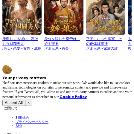
後悔しても遅い、私は
身分を隠した皇帝は、
平民になった将軍、そ
人
もう財閥夫人
娘を守る
の正体は軍神
カ
現代・恋愛
⦁
女性・成長
ざまぁ系
⦁
再会
ざまぁ系
⦁
家族の絆
復
Your privacy matters
NetShort uses necessary cookies to make our site work. We would also like to use cookies
and similar technologies on our sites to personalize content and provide and improve site
features.If you 'Accept all', you allow us and our third-party partners to collect and use your
Cookie Policy
personal irformation as described in our
.
Accept All
×
に関して
利用規約
プライバシーポリシー
FAQ