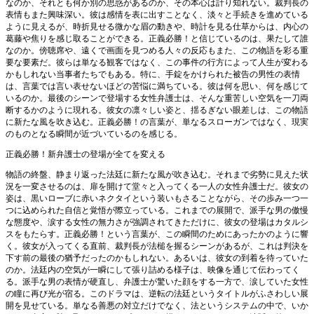
なのか、それとも何か別の思惑があるのか、その本心は計り知れない。裁判長の
表情もまた興味深い。彼は感情を表に出すことなく、淡々と手続きを進めている
ように見えるが、時折見せる微かな眉の動きや、時計を見る仕草からは、内心の
葛藤や焦りを感じ取ることができる。正義必勝！と信じているのは、果たして誰
なのか。傍聴席や、遠くで画面を見つめる人々の反応もまた、この物語を彩る重
要な要素だ。彼らは単なる観客ではなく、この事件の行方によって人生が変わる
かもしれない当事者たちでもある。特に、手錠をかけられた被告の男性の表情
は、言葉では言い表せないほどの苦悩に満ちている。彼は何を思い、何を感じて
いるのか。最後のシーンで登場する女性弁護士は、そんな重苦しい空気を一刀両
断するかのように現れる。彼女の凛々しい姿と、揺るぎない眼差しは、この物語
に新たな風を吹き込む。正義必勝！の言葉が、単なるスローガンではなく、現実
のものとなる瞬間が近づいているのを感じる。
正義必勝！新弁護士の登場が全てを変える
物語の終盤、静まり返った法廷に新たな風が吹き込む。それまで劣勢に見えた状
況を一変させるのは、扉を開けて堂々と入ってくる一人の女性弁護士だ。彼女の
姿は、黒いローブに赤いネクタイという装いもさることながら、その歩み一つ一
つに込められた自信と覚悟が際立っている。これまでの展開で、派手な男の傲慢
な態度や、涙する女性の無力さが強調されてきただけに、彼女の登場はカタルシ
スをもたらす。正義必勝！という言葉が、この瞬間のためにあったかのように響
く。彼女が入ってくる直前、裁判長が法槌を握るシーンがあるが、これは判決を
下す前の最後の猶予だったのかもしれない。あるいは、彼女の到着を待っていた
のか。法廷内の空気が一瞬にして張り詰める様子は、映像を通じて伝わってく
る。派手な男の表情が硬直し、弁護士が驚いた顔をする一方で、涙していた女性
の瞳に再び光が宿る。このドラマは、逆転の法廷というタイトルがふさわしい展
開を見せている。単なる善悪の対立だけでなく、法というシステムの中で、いか