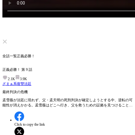
ミュートを解除する
全話一覧
正義必勝！
正義必勝！
第
9
話
2.1K
3.9K
ざまぁ系
復讐
法廷
最終判決の危機
孟雪薇が法廷に現れず、父・孟天明の死刑判決が確定しようとする中、逆転の可
能性が消えかかる。孟雪薇はどこへ行き、父を救うための証拠を見つけることが
できるのか？
Click to copy the link