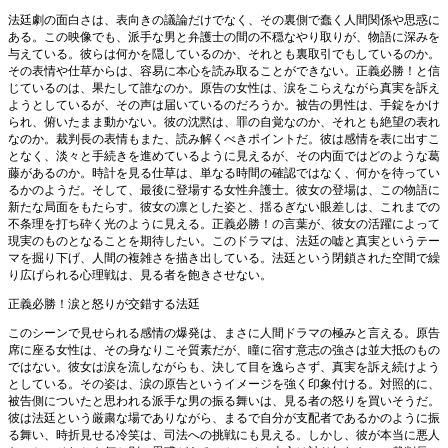
法廷劇の面白さは、表向きの議論だけでなく、その裏側で蠢く人間関係や思惑に
ある。この映像でも、派手な男と弁護士の間の不穏なやり取りが、物語に深みを
与えている。彼らは何かを隠しているのか、それとも裏取引でもしているのか。
その表情や仕草からは、容易に本心を読み取ることができない。正義必勝！と信
じているのは、果たして誰なのか。原告の女性は、涙をこらえながら真実を訴え
ようとしているが、その声は届いているのだろうか。被告の男性は、手錠をかけ
られ、俯いたまま動かない。彼の沈黙は、罪の自覚なのか、それとも絶望の表れ
なのか。裁判長の表情もまた、読み解くべきポイントだ。彼は感情を表に出すこ
となく、淡々と手続きを進めているように見えるが、その内面ではどのような葛
藤があるのか。時計を見る仕草は、単なる時間の確認ではなく、何かを待ってい
るかのようだ。そして、最後に登場する女性弁護士。彼女の登場は、この物語に
新たな局面をもたらす。彼女の凛とした姿と、揺るぎない眼差しは、これまでの
不条理を打ち砕く光のように見える。正義必勝！の言葉が、彼女の活躍によって
現実のものとなることを期待したい。このドラマは、法廷の嘘と真実というテー
マを掘り下げ、人間の複雑さを描き出している。法廷という閉鎖された空間で繰
り広げられる心理戦は、見る者を飽きさせない。
正義必勝！涙と怒りが交錯する法廷
このシーンで見せられる感情の爆発は、まさに人間ドラマの極みと言える。原告
席に座る女性は、その身なりこそ質素だが、瞳に宿す意志の強さは並大抵のもの
ではない。彼女は涙を流しながらも、決して目を逸らさず、真実を訴え続けよう
としている。その姿は、涙の原告というイメージを強く印象付ける。対照的に、
被告側についたと思われる派手な男の振る舞いは、見る者の怒りを買いそうだ。
彼は法廷という厳粛な場でありながら、まるで自分が支配者であるかのように振
る舞い、時折見せる冷笑は、司法への挑戦にも見える。しかし、彼が本当に悪人