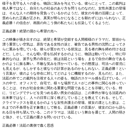
様子を見守る人々の姿も、物語に深みを与えている。彼らにとって、この裁判は
他人事ではなく、自分たちの社会のあり方を問うものなのだ。女性弁護士の登場
は、そんな人々の期待を背負っているかのようだ。彼女の今後の活躍によって、
歪められた正義が正され、真実が明らかになることを願わずにはいられない。正
義必勝！の信念が、画面の向こう側の私たちにも伝染してくるようだ。
正義必勝！絶望の淵から希望の光へ
この映像が描き出すのは、絶望と希望が交錯する人間模様のドラマだ。冒頭から
漂う重苦しい空気は、原告である女性の涙と、被告である男性の沈黙によってさ
らに重みを増している。彼らが置かれている状況は、見る者の胸を締め付けるほ
どだ。しかし、そんな暗い雲を払拭するかのように、物語は動いていく。特に印
象的なのは、派手な男の存在だ。彼は法廷という場を、まるで自分の舞台である
かのように振る舞い、不敵な笑みを浮かべている。その態度は、司法への冒涜に
も見えるが、もしかすると彼なりの計算があるのかもしれない。正義必勝！とい
う言葉が、彼のような存在に対してどのように機能するのか、見ものだ。また、
法廷の外でこの裁判を注視する人々の姿も、物語のスケール感を広げている。バ
スの中で、オフィスで、自宅で。様々な場所で人々がこの事件に関心を持ってい
ることは、それが社会全体に関わる重要な問題であることを示唆している。特
に、リビングでテレビを見つめる若い男女の会話は、この事件が単なる法廷内の
出来事ではなく、人々の日常に深く根ざしていることを教えてくれる。そして、
クライマックスを迎えるかのような女性弁護士の登場。彼女の凛とした姿は、こ
れまでの不条理を正す象徴として映る。正義必勝！の言葉が、彼女の口から語ら
れる日を待ち望んでいる。このドラマは、法廷という舞台を通じて、人間の弱さ
と強さ、そして正義の重さを問いかけている。
正義必勝！法廷の裏側で蠢く思惑