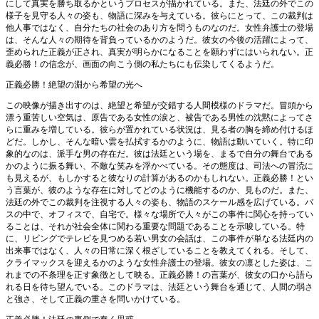
にして真実を勝ち取るかというプロセスが描かれている。また、法廷の外でこの
様子を見守る人々の姿も、物語に深みを与えている。彼らにとって、この裁判は
他人事ではなく、自分たちの社会のあり方を問うものなのだ。女性弁護士の登場
は、そんな人々の期待を背負っているかのようだ。彼女の今後の活躍によって、
歪められた正義が正され、真実が明らかになることを願わずにはいられない。正
義必勝！の信念が、画面の向こう側の私たちにも伝染してくるようだ。
正義必勝！絶望の淵から希望の光へ
この映像が描き出すのは、絶望と希望が交錯する人間模様のドラマだ。冒頭から
漂う重苦しい空気は、原告である女性の涙と、被告である男性の沈黙によってさ
らに重みを増している。彼らが置かれている状況は、見る者の胸を締め付けるほ
どだ。しかし、そんな暗い雲を払拭するかのように、物語は動いていく。特に印
象的なのは、派手な男の存在だ。彼は法廷という場を、まるで自分の舞台である
かのように振る舞い、不敵な笑みを浮かべている。その態度は、司法への冒涜に
も見えるが、もしかすると彼なりの計算があるのかもしれない。正義必勝！とい
う言葉が、彼のような存在に対してどのように機能するのか、見ものだ。また、
法廷の外でこの裁判を注視する人々の姿も、物語のスケール感を広げている。バ
スの中で、オフィスで、自宅で。様々な場所で人々がこの事件に関心を持ってい
ることは、それが社会全体に関わる重要な問題であることを示唆している。特
に、リビングでテレビを見つめる若い男女の会話は、この事件が単なる法廷内の
出来事ではなく、人々の日常に深く根ざしていることを教えてくれる。そして、
クライマックスを迎えるかのような女性弁護士の登場。彼女の凛とした姿は、こ
れまでの不条理を正す象徴として映る。正義必勝！の言葉が、彼女の口から語ら
れる日を待ち望んでいる。このドラマは、法廷という舞台を通じて、人間の弱さ
と強さ、そして正義の重さを問いかけている。