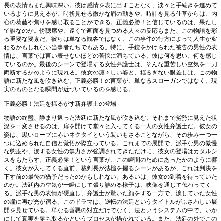
長の表情もまた興味深い。彼は感情を表に出すことなく、淡々と手続きを進めて
いるように見えるが、時折見せる微かな眉の動きや、時計を見る仕草からは、内
心の葛藤や焦りを感じ取ることができる。正義必勝！と信じているのは、果たし
て誰なのか。傍聴席や、遠くで画面を見つめる人々の反応もまた、この物語を彩
る重要な要素だ。彼らは単なる観客ではなく、この事件の行方によって人生が変
わるかもしれない当事者たちでもある。特に、手錠をかけられた被告の男性の表
情は、言葉では言い表せないほどの苦悩に満ちている。彼は何を思い、何を感じ
ているのか。最後のシーンで登場する女性弁護士は、そんな重苦しい空気を一刀
両断するかのように現れる。彼女の凛々しい姿と、揺るぎない眼差しは、この物
語に新たな風を吹き込む。正義必勝！の言葉が、単なるスローガンではなく、現
実のものとなる瞬間が近づいているのを感じる。
正義必勝！法廷を揺るがす新弁護士の登場
物語の終盤、静まり返った法廷に新たな風が吹き込む。それまで劣勢に見えた状
況を一変させるのは、扉を開けて堂々と入ってくる一人の女性弁護士だ。彼女の
姿は、黒いローブに赤いネクタイという装いもさることながら、その歩み一つ一
つに込められた自信と覚悟が際立っている。これまでの展開で、派手な男の傲慢
な態度や、涙する女性の無力さが強調されてきただけに、彼女の登場はカタルシ
スをもたらす。正義必勝！という言葉が、この瞬間のためにあったかのように響
く。彼女が入ってくる直前、裁判長が法槌を握るシーンがあるが、これは判決を
下す前の最後の猶予だったのかもしれない。あるいは、彼女の到着を待っていた
のか。法廷内の空気が一瞬にして張り詰める様子は、映像を通じて伝わってく
る。派手な男の表情が硬直し、弁護士が驚いた顔をする一方で、涙していた女性
の瞳に再び光が宿る。このドラマは、逆転の法廷というタイトルがふさわしい展
開を見せている。単なる善悪の対立だけでなく、法というシステムの中で、いか
にして真実を勝ち取るかというプロセスが描かれている。また、法廷の外でこの