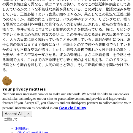
の男の表情は全く異なる。彼はニヤリと笑い、まるでこの法廷劇を娯楽として楽
しんでいるかのような不気味な余裕を見せている。この対比が、物語の深みを増
している。正義必勝！という言葉が頭をよぎるが、果たしてこの状況で正義は勝
つのだろうか。画面の向こう側では、バスの中やオフィス、リビングなど、様々
な場所でこの裁判を中継して見守る人々の姿が映し出される。彼らの表情もまた
様々で、事件が社会に与えている影響の大きさを物語っている。特に、リビング
でテレビを見つめる若い男女の会話は、この事件が単なる法廷内の出来事ではな
く、人々の日常に深く関わっていることを示唆している。裁判が進むにつれ、派
手な男の態度はますます傲慢になり、弁護士との間で何やら裏取引でもしている
かのような不穏な空気が漂う。しかし、最後の最後で現れた女性弁護士の凛とし
た姿が、全ての空気を一変させる。彼女の登場は、まさに正義必勝！を予感させ
る瞬間であり、これまでの不条理を打ち砕く光のように見える。このドラマは、
法廷という舞台を通じて、人間の弱さと強さ、そして正義の重さを問いかけてい
る。
Your privacy matters
NetShort uses necessary cookies to make our site work. We would also like to use cookies
and similar technologies on our sites to personalize content and provide and improve site
features.If you 'Accept all', you allow us and our third-party partners to collect and use your
Cookie Policy
personal irformation as described in our
.
Accept All
×
に関して
利用規約
プライバシーポリシー