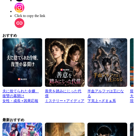
Click to copy the link
おすすめ
夫に捨てられた令嬢、
善意を踏みにじった代
半血アルファは王にな
貧
復讐の幕開け
償
る
大
女性・成長
⦁
因果応報
ミステリー
⦁
アイディア
下克上
⦁
ざまぁ系
現
最新おすすめ