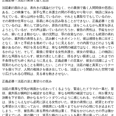
正義必勝！法廷の裏側で蠢く思惑
法廷劇の面白さは、表向きの議論だけでなく、その裏側で蠢く人間関係や思惑に
ある。この映像でも、派手な男と弁護士の間の不穏なやり取りが、物語に深みを
与えている。彼らは何かを隠しているのか、それとも裏取引でもしているのか。
その表情や仕草からは、容易に本心を読み取ることができない。正義必勝！と信
じているのは、果たして誰なのか。原告の女性は、涙をこらえながら真実を訴え
ようとしているが、その声は届いているのだろうか。被告の男性は、手錠をかけ
られ、俯いたまま動かない。彼の沈黙は、罪の自覚なのか、それとも絶望の表れ
なのか。裁判長の表情もまた、読み解くべきポイントだ。彼は感情を表に出すこ
となく、淡々と手続きを進めているように見えるが、その内面ではどのような葛
藤があるのか。時計を見る仕草は、単なる時間の確認ではなく、何かを待ってい
るかのようだ。そして、最後に登場する女性弁護士。彼女の登場は、この物語に
新たな局面をもたらす。彼女の凛とした姿と、揺るぎない眼差しは、これまでの
不条理を打ち砕く光のように見える。正義必勝！の言葉が、彼女の活躍によって
現実のものとなることを期待したい。このドラマは、法廷の嘘と真実というテー
マを掘り下げ、人間の複雑さを描き出している。法廷という閉鎖された空間で繰
り広げられる心理戦は、見る者を飽きさせない。
正義必勝！法廷の涙と裏切りの笑み
法廷の重厚な空気が画面から伝わってくるような、緊迫したドラマの一幕だ。冒
頭、裁判長が腕時計を確認する仕草は、単なる時間の確認ではなく、何か重大な
決断を下す前の、静かなるカウントダウンのように感じられる。その視線の先に
は、涙をこらえながら必死に訴える女性がいた。彼女の表情には、絶望とわずか
な希望が入り混じっており、傍聴席にいる我々までもがその心情に引き込まれて
しまう。一方、被告席に座る男性の表情は重く、手錠をかけられたその手は微か
に震えている。彼の隣には、派手な柄のジャケットを着た男が座っているが、そ