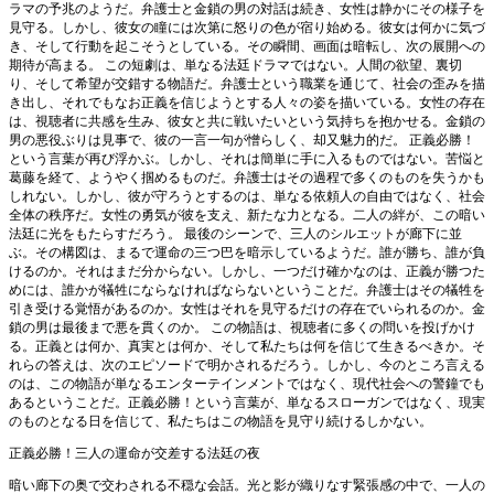
ラマの予兆のようだ。弁護士と金鎖の男の対話は続き、女性は静かにその様子を
見守る。しかし、彼女の瞳には次第に怒りの色が宿り始める。彼女は何かに気づ
き、そして行動を起こそうとしている。その瞬間、画面は暗転し、次の展開への
期待が高まる。 この短劇は、単なる法廷ドラマではない。人間の欲望、裏切
り、そして希望が交錯する物語だ。弁護士という職業を通じて、社会の歪みを描
き出し、それでもなお正義を信じようとする人々の姿を描いている。女性の存在
は、視聴者に共感を生み、彼女と共に戦いたいという気持ちを抱かせる。金鎖の
男の悪役ぶりは見事で、彼の一言一句が憎らしく、却又魅力的だ。 正義必勝！
という言葉が再び浮かぶ。しかし、それは簡単に手に入るものではない。苦悩と
葛藤を経て、ようやく掴めるものだ。弁護士はその過程で多くのものを失うかも
しれない。しかし、彼が守ろうとするのは、単なる依頼人の自由ではなく、社会
全体の秩序だ。女性の勇気が彼を支え、新たな力となる。二人の絆が、この暗い
法廷に光をもたらすだろう。 最後のシーンで、三人のシルエットが廊下に並
ぶ。その構図は、まるで運命の三つ巴を暗示しているようだ。誰が勝ち、誰が負
けるのか。それはまだ分からない。しかし、一つだけ確かなのは、正義が勝つた
めには、誰かが犠牲にならなければならないということだ。弁護士はその犠牲を
引き受ける覚悟があるのか。女性はそれを見守るだけの存在でいられるのか。金
鎖の男は最後まで悪を貫くのか。 この物語は、視聴者に多くの問いを投げかけ
る。正義とは何か、真実とは何か、そして私たちは何を信じて生きるべきか。そ
れらの答えは、次のエピソードで明かされるだろう。しかし、今のところ言える
のは、この物語が単なるエンターテインメントではなく、現代社会への警鐘でも
あるということだ。正義必勝！という言葉が、単なるスローガンではなく、現実
のものとなる日を信じて、私たちはこの物語を見守り続けるしかない。
正義必勝！三人の運命が交差する法廷の夜
暗い廊下の奥で交わされる不穏な会話。光と影が織りなす緊張感の中で、一人の