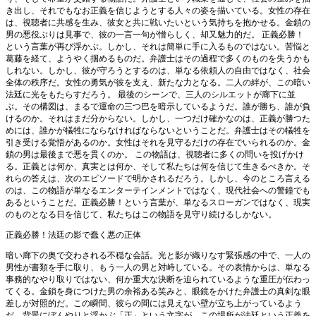
き出し、それでもなお正義を信じようとする人々の姿を描いている。女性の存在
は、視聴者に共感を生み、彼女と共に戦いたいという気持ちを抱かせる。金鎖の
男の悪役ぶりは見事で、彼の一言一句が憎らしく、却又魅力的だ。 正義必勝！
という言葉が再び浮かぶ。しかし、それは簡単に手に入るものではない。苦悩と
葛藤を経て、ようやく掴めるものだ。弁護士はその過程で多くのものを失うかも
しれない。しかし、彼が守ろうとするのは、単なる依頼人の自由ではなく、社会
全体の秩序だ。女性の勇気が彼を支え、新たな力となる。二人の絆が、この暗い
法廷に光をもたらすだろう。 最後のシーンで、三人のシルエットが廊下に並
ぶ。その構図は、まるで運命の三つ巴を暗示しているようだ。誰が勝ち、誰が負
けるのか。それはまだ分からない。しかし、一つだけ確かなのは、正義が勝つた
めには、誰かが犠牲にならなければならないということだ。弁護士はその犠牲を
引き受ける覚悟があるのか。女性はそれを見守るだけの存在でいられるのか。金
鎖の男は最後まで悪を貫くのか。 この物語は、視聴者に多くの問いを投げかけ
る。正義とは何か、真実とは何か、そして私たちは何を信じて生きるべきか。そ
れらの答えは、次のエピソードで明かされるだろう。しかし、今のところ言える
のは、この物語が単なるエンターテインメントではなく、現代社会への警鐘でも
あるということだ。正義必勝！という言葉が、単なるスローガンではなく、現実
のものとなる日を信じて、私たちはこの物語を見守り続けるしかない。
正義必勝！法廷の影で蠢く悪の正体
暗い廊下の奥で交わされる不穏な会話。光と影が織りなす緊張感の中で、一人の
男性が書類を手に取り、もう一人の男と対峙している。その表情からは、単なる
事務的なやり取りではない、何か重大な決断を迫られているような重圧が伝わっ
てくる。金鎖を身につけた男の余裕ある笑みと、眼鏡をかけた弁護士の真剣な眼
差しが対照的だ。この瞬間、彼らの間には見えない壁が立ち上がっているよう
だ。背景にぼんやりと浮かぶ「正」という文字が、この場所が法廷という正義を