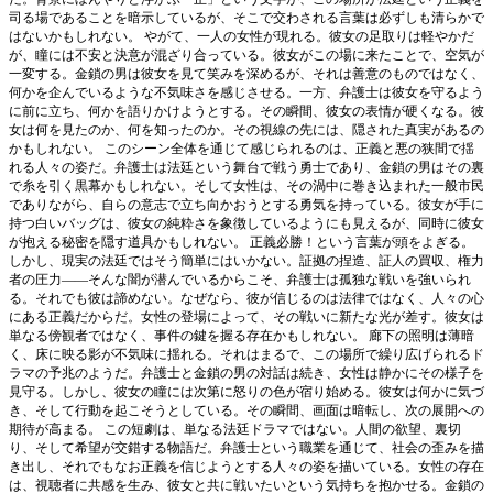
司る場であることを暗示しているが、そこで交わされる言葉は必ずしも清らかで
はないかもしれない。 やがて、一人の女性が現れる。彼女の足取りは軽やかだ
が、瞳には不安と決意が混ざり合っている。彼女がこの場に来たことで、空気が
一変する。金鎖の男は彼女を見て笑みを深めるが、それは善意のものではなく、
何かを企んでいるような不気味さを感じさせる。一方、弁護士は彼女を守るよう
に前に立ち、何かを語りかけようとする。その瞬間、彼女の表情が硬くなる。彼
女は何を見たのか、何を知ったのか。その視線の先には、隠された真実があるの
かもしれない。 このシーン全体を通じて感じられるのは、正義と悪の狭間で揺
れる人々の姿だ。弁護士は法廷という舞台で戦う勇士であり、金鎖の男はその裏
で糸を引く黒幕かもしれない。そして女性は、その渦中に巻き込まれた一般市民
でありながら、自らの意志で立ち向かおうとする勇気を持っている。彼女が手に
持つ白いバッグは、彼女の純粋さを象徴しているようにも見えるが、同時に彼女
が抱える秘密を隠す道具かもしれない。 正義必勝！という言葉が頭をよぎる。
しかし、現実の法廷ではそう簡単にはいかない。証拠の捏造、証人の買収、権力
者の圧力――そんな闇が潜んでいるからこそ、弁護士は孤独な戦いを強いられ
る。それでも彼は諦めない。なぜなら、彼が信じるのは法律ではなく、人々の心
にある正義だからだ。女性の登場によって、その戦いに新たな光が差す。彼女は
単なる傍観者ではなく、事件の鍵を握る存在かもしれない。 廊下の照明は薄暗
く、床に映る影が不気味に揺れる。それはまるで、この場所で繰り広げられるド
ラマの予兆のようだ。弁護士と金鎖の男の対話は続き、女性は静かにその様子を
見守る。しかし、彼女の瞳には次第に怒りの色が宿り始める。彼女は何かに気づ
き、そして行動を起こそうとしている。その瞬間、画面は暗転し、次の展開への
期待が高まる。 この短劇は、単なる法廷ドラマではない。人間の欲望、裏切
り、そして希望が交錯する物語だ。弁護士という職業を通じて、社会の歪みを描
き出し、それでもなお正義を信じようとする人々の姿を描いている。女性の存在
は、視聴者に共感を生み、彼女と共に戦いたいという気持ちを抱かせる。金鎖の