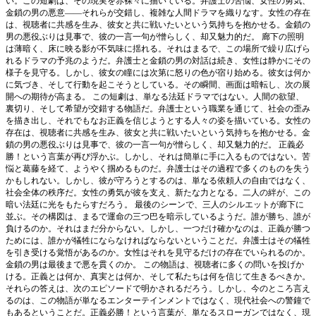
い。この短劇は、その現実を赤裸々に描いている。弁護士の苦悩、女性の勇気、
金鎖の男の悪意――それらが交錯し、複雑な人間ドラマを織りなす。女性の存在
は、視聴者に共感を生み、彼女と共に戦いたいという気持ちを抱かせる。金鎖の
男の悪役ぶりは見事で、彼の一言一句が憎らしく、却又魅力的だ。 廊下の照明
は薄暗く、床に映る影が不気味に揺れる。それはまるで、この場所で繰り広げら
れるドラマの予兆のようだ。弁護士と金鎖の男の対話は続き、女性は静かにその
様子を見守る。しかし、彼女の瞳には次第に怒りの色が宿り始める。彼女は何か
に気づき、そして行動を起こそうとしている。その瞬間、画面は暗転し、次の展
開への期待が高まる。 この短劇は、単なる法廷ドラマではない。人間の欲望、
裏切り、そして希望が交錯する物語だ。弁護士という職業を通じて、社会の歪み
を描き出し、それでもなお正義を信じようとする人々の姿を描いている。女性の
存在は、視聴者に共感を生み、彼女と共に戦いたいという気持ちを抱かせる。金
鎖の男の悪役ぶりは見事で、彼の一言一句が憎らしく、却又魅力的だ。 正義必
勝！という言葉が再び浮かぶ。しかし、それは簡単に手に入るものではない。苦
悩と葛藤を経て、ようやく掴めるものだ。弁護士はその過程で多くのものを失う
かもしれない。しかし、彼が守ろうとするのは、単なる依頼人の自由ではなく、
社会全体の秩序だ。女性の勇気が彼を支え、新たな力となる。二人の絆が、この
暗い法廷に光をもたらすだろう。 最後のシーンで、三人のシルエットが廊下に
並ぶ。その構図は、まるで運命の三つ巴を暗示しているようだ。誰が勝ち、誰が
負けるのか。それはまだ分からない。しかし、一つだけ確かなのは、正義が勝つ
ためには、誰かが犠牲にならなければならないということだ。弁護士はその犠牲
を引き受ける覚悟があるのか。女性はそれを見守るだけの存在でいられるのか。
金鎖の男は最後まで悪を貫くのか。 この物語は、視聴者に多くの問いを投げか
ける。正義とは何か、真実とは何か、そして私たちは何を信じて生きるべきか。
それらの答えは、次のエピソードで明かされるだろう。しかし、今のところ言え
るのは、この物語が単なるエンターテインメントではなく、現代社会への警鐘で
もあるということだ。正義必勝！という言葉が、単なるスローガンではなく、現