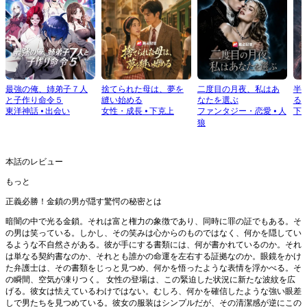
最強の俺、姉弟子７人
捨てられた母は、夢を
二度目の月夜、私はあ
半
と子作り命令５
縫い始める
なたを選ぶ
る
東洋神話
⦁
出会い
女性・成長
⦁
下克上
ファンタジー・恋愛
⦁
人
下
狼
本話のレビュー
もっと
正義必勝！金鎖の男が隠す驚愕の秘密とは
暗闇の中で光る金鎖。それは富と権力の象徴であり、同時に罪の証でもある。そ
の男は笑っている。しかし、その笑みは心からのものではなく、何かを隠してい
るような不自然さがある。彼が手にする書類には、何が書かれているのか。それ
は単なる契約書なのか、それとも誰かの命運を左右する証拠なのか。眼鏡をかけ
た弁護士は、その書類をじっと見つめ、何かを悟ったような表情を浮かべる。そ
の瞬間、空気が凍りつく。 女性の登場は、この緊迫した状況に新たな波紋を広
げる。彼女は怯えているわけではない。むしろ、何かを確信したような強い眼差
しで男たちを見つめている。彼女の服装はシンプルだが、その清潔感が逆にこの