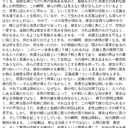
てくる。金鎖を身につけた男の余裕ある笑みと、眼鏡をかけた弁護士の真剣な眼
差しが対照的だ。この瞬間、彼らの間には見えない壁が立ち上がっているよう
だ。背景にぼんやりと浮かぶ「正」という文字が、この場所が法廷という正義を
司る場であることを暗示しているが、そこで交わされる言葉は必ずしも清らかで
はないかもしれない。 やがて、一人の女性が現れる。彼女の足取りは軽やかだ
が、瞳には不安と決意が混ざり合っている。彼女がこの場に来たことで、空気が
一変する。金鎖の男は彼女を見て笑みを深めるが、それは善意のものではなく、
何かを企んでいるような不気味さを感じさせる。一方、弁護士は彼女を守るよう
に前に立ち、何かを語りかけようとする。その瞬間、彼女の表情が硬くなる。彼
女は何を見たのか、何を知ったのか。その視線の先には、隠された真実があるの
かもしれない。 このシーン全体を通じて感じられるのは、正義と悪の狭間で揺
れる人々の姿だ。弁護士は法廷という舞台で戦う勇士であり、金鎖の男はその裏
で糸を引く黒幕かもしれない。そして女性は、その渦中に巻き込まれた一般市民
でありながら、自らの意志で立ち向かおうとする勇気を持っている。彼女が手に
持つ白いバッグは、彼女の純粋さを象徴しているようにも見えるが、同時に彼女
が抱える秘密を隠す道具かもしれない。 正義必勝！という言葉が頭をよぎる。
しかし、現実の法廷ではそう簡単にはいかない。証拠の捏造、証人の買収、権力
者の圧力――そんな闇が潜んでいるからこそ、弁護士は孤独な戦いを強いられ
る。それでも彼は諦めない。なぜなら、彼が信じるのは法律ではなく、人々の心
にある正義だからだ。女性の登場によって、その戦いに新たな光が差す。彼女は
単なる傍観者ではなく、事件の鍵を握る存在かもしれない。 廊下の照明は薄暗
く、床に映る影が不気味に揺れる。それはまるで、この場所で繰り広げられるド
ラマの予兆のようだ。弁護士と金鎖の男の対話は続き、女性は静かにその様子を
見守る。しかし、彼女の瞳には次第に怒りの色が宿り始める。彼女は何かに気づ
き、そして行動を起こそうとしている。その瞬間、画面は暗転し、次の展開への
期待が高まる。 この短劇は、単なる法廷ドラマではない。人間の欲望、裏切
り、そして希望が交錯する物語だ。弁護士という職業を通じて、社会の歪みを描