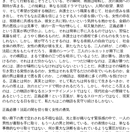
き、そして行動を起こそうとしている。その瞬間、画面は暗転し、次の展開への
期待が高まる。 この短劇は、単なる法廷ドラマではない。人間の欲望、裏切
り、そして希望が交錯する物語だ。弁護士という職業を通じて、社会の歪みを描
き出し、それでもなお正義を信じようとする人々の姿を描いている。女性の存在
は、視聴者に共感を生み、彼女と共に戦いたいという気持ちを抱かせる。金鎖の
男の悪役ぶりは見事で、彼の一言一句が憎らしく、却又魅力的だ。 正義必勝！
という言葉が再び浮かぶ。しかし、それは簡単に手に入るものではない。苦悩と
葛藤を経て、ようやく掴めるものだ。弁護士はその過程で多くのものを失うかも
しれない。しかし、彼が守ろうとするのは、単なる依頼人の自由ではなく、社会
全体の秩序だ。女性の勇気が彼を支え、新たな力となる。二人の絆が、この暗い
法廷に光をもたらすだろう。 最後のシーンで、三人のシルエットが廊下に並
ぶ。その構図は、まるで運命の三つ巴を暗示しているようだ。誰が勝ち、誰が負
けるのか。それはまだ分からない。しかし、一つだけ確かなのは、正義が勝つた
めには、誰かが犠牲にならなければならないということだ。弁護士はその犠牲を
引き受ける覚悟があるのか。女性はそれを見守るだけの存在でいられるのか。金
鎖の男は最後まで悪を貫くのか。 この物語は、視聴者に多くの問いを投げかけ
る。正義とは何か、真実とは何か、そして私たちは何を信じて生きるべきか。そ
れらの答えは、次のエピソードで明かされるだろう。しかし、今のところ言える
のは、この物語が単なるエンターテインメントではなく、現代社会への警鐘でも
あるということだ。正義必勝！という言葉が、単なるスローガンではなく、現実
のものとなる日を信じて、私たちはこの物語を見守り続けるしかない。
正義必勝！法廷の闇を切り裂く女性の勇気
暗い廊下の奥で交わされる不穏な会話。光と影が織りなす緊張感の中で、一人の
男性が書類を手に取り、もう一人の男と対峙している。その表情からは、単なる
事務的なやり取りではない、何か重大な決断を迫られているような重圧が伝わっ