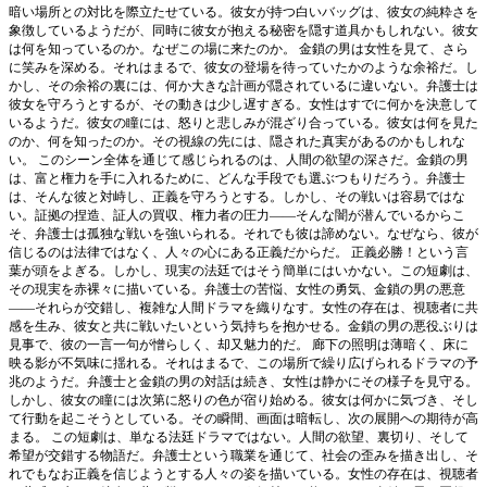
暗い場所との対比を際立たせている。彼女が持つ白いバッグは、彼女の純粋さを
象徴しているようだが、同時に彼女が抱える秘密を隠す道具かもしれない。彼女
は何を知っているのか。なぜこの場に来たのか。 金鎖の男は女性を見て、さら
に笑みを深める。それはまるで、彼女の登場を待っていたかのような余裕だ。し
かし、その余裕の裏には、何か大きな計画が隠されているに違いない。弁護士は
彼女を守ろうとするが、その動きは少し遅すぎる。女性はすでに何かを決意して
いるようだ。彼女の瞳には、怒りと悲しみが混ざり合っている。彼女は何を見た
のか、何を知ったのか。その視線の先には、隠された真実があるのかもしれな
い。 このシーン全体を通じて感じられるのは、人間の欲望の深さだ。金鎖の男
は、富と権力を手に入れるために、どんな手段でも選ぶつもりだろう。弁護士
は、そんな彼と対峙し、正義を守ろうとする。しかし、その戦いは容易ではな
い。証拠の捏造、証人の買収、権力者の圧力――そんな闇が潜んでいるからこ
そ、弁護士は孤独な戦いを強いられる。それでも彼は諦めない。なぜなら、彼が
信じるのは法律ではなく、人々の心にある正義だからだ。 正義必勝！という言
葉が頭をよぎる。しかし、現実の法廷ではそう簡単にはいかない。この短劇は、
その現実を赤裸々に描いている。弁護士の苦悩、女性の勇気、金鎖の男の悪意
――それらが交錯し、複雑な人間ドラマを織りなす。女性の存在は、視聴者に共
感を生み、彼女と共に戦いたいという気持ちを抱かせる。金鎖の男の悪役ぶりは
見事で、彼の一言一句が憎らしく、却又魅力的だ。 廊下の照明は薄暗く、床に
映る影が不気味に揺れる。それはまるで、この場所で繰り広げられるドラマの予
兆のようだ。弁護士と金鎖の男の対話は続き、女性は静かにその様子を見守る。
しかし、彼女の瞳には次第に怒りの色が宿り始める。彼女は何かに気づき、そし
て行動を起こそうとしている。その瞬間、画面は暗転し、次の展開への期待が高
まる。 この短劇は、単なる法廷ドラマではない。人間の欲望、裏切り、そして
希望が交錯する物語だ。弁護士という職業を通じて、社会の歪みを描き出し、そ
れでもなお正義を信じようとする人々の姿を描いている。女性の存在は、視聴者