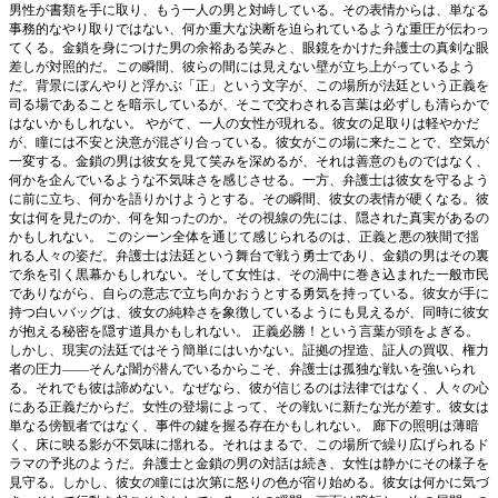
男性が書類を手に取り、もう一人の男と対峙している。その表情からは、単なる
事務的なやり取りではない、何か重大な決断を迫られているような重圧が伝わっ
てくる。金鎖を身につけた男の余裕ある笑みと、眼鏡をかけた弁護士の真剣な眼
差しが対照的だ。この瞬間、彼らの間には見えない壁が立ち上がっているよう
だ。背景にぼんやりと浮かぶ「正」という文字が、この場所が法廷という正義を
司る場であることを暗示しているが、そこで交わされる言葉は必ずしも清らかで
はないかもしれない。 やがて、一人の女性が現れる。彼女の足取りは軽やかだ
が、瞳には不安と決意が混ざり合っている。彼女がこの場に来たことで、空気が
一変する。金鎖の男は彼女を見て笑みを深めるが、それは善意のものではなく、
何かを企んでいるような不気味さを感じさせる。一方、弁護士は彼女を守るよう
に前に立ち、何かを語りかけようとする。その瞬間、彼女の表情が硬くなる。彼
女は何を見たのか、何を知ったのか。その視線の先には、隠された真実があるの
かもしれない。 このシーン全体を通じて感じられるのは、正義と悪の狭間で揺
れる人々の姿だ。弁護士は法廷という舞台で戦う勇士であり、金鎖の男はその裏
で糸を引く黒幕かもしれない。そして女性は、その渦中に巻き込まれた一般市民
でありながら、自らの意志で立ち向かおうとする勇気を持っている。彼女が手に
持つ白いバッグは、彼女の純粋さを象徴しているようにも見えるが、同時に彼女
が抱える秘密を隠す道具かもしれない。 正義必勝！という言葉が頭をよぎる。
しかし、現実の法廷ではそう簡単にはいかない。証拠の捏造、証人の買収、権力
者の圧力――そんな闇が潜んでいるからこそ、弁護士は孤独な戦いを強いられ
る。それでも彼は諦めない。なぜなら、彼が信じるのは法律ではなく、人々の心
にある正義だからだ。女性の登場によって、その戦いに新たな光が差す。彼女は
単なる傍観者ではなく、事件の鍵を握る存在かもしれない。 廊下の照明は薄暗
く、床に映る影が不気味に揺れる。それはまるで、この場所で繰り広げられるド
ラマの予兆のようだ。弁護士と金鎖の男の対話は続き、女性は静かにその様子を
見守る。しかし、彼女の瞳には次第に怒りの色が宿り始める。彼女は何かに気づ