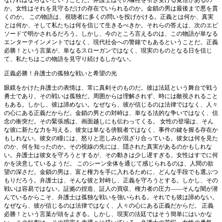
か。女性はそれを見守るだけの存在でいられるのか。金鎖の男は最後まで悪を貫
くのか。 この物語は、視聴者に多くの問いを投げかける。正義とは何か、真実
とは何か、そして私たちは何を信じて生きるべきか。それらの答えは、次のエピ
ソードで明かされるだろう。しかし、今のところ言えるのは、この物語が単なる
エンターテインメントではなく、現代社会への警鐘でもあるということだ。正義
必勝！という言葉が、単なるスローガンではなく、現実のものとなる日を信じ
て、私たちはこの物語を見守り続けるしかない。
正義必勝！弁護士の孤独な戦いと希望の光
眼鏡をかけた弁護士の表情は、常に真剣そのものだ。彼は法廷という舞台で戦う
勇士であり、その戦いは孤独だ。周囲からは理解されず、時には敵視されること
もある。しかし、彼は諦めない。なぜなら、彼が信じるのは法律ではなく、人々
の心にある正義だからだ。金鎖の男との対峙は、単なる法的な争いではなく、信
念の衝突だ。その緊張感は、画面越しにも伝わってくる。 女性の登場は、そん
な彼に新たな力を与える。彼女は単なる傍観者ではなく、事件の鍵を握る存在か
もしれない。彼女の瞳には、怒りと悲しみが混ざり合っている。彼女は何を見た
のか、何を知ったのか。その視線の先には、隠された真実があるのかもしれな
い。弁護士は彼女を守ろうとするが、その動きは少し遅すぎる。女性はすでに何
かを決意しているようだ。 このシーン全体を通じて感じられるのは、人間の欲
望の深さだ。金鎖の男は、富と権力を手に入れるために、どんな手段でも選ぶつ
もりだろう。弁護士は、そんな彼と対峙し、正義を守ろうとする。しかし、その
戦いは容易ではない。証拠の捏造、証人の買収、権力者の圧力――そんな闇が潜
んでいるからこそ、弁護士は孤独な戦いを強いられる。それでも彼は諦めない。
なぜなら、彼が信じるのは法律ではなく、人々の心にある正義だからだ。 正義
必勝！という言葉が頭をよぎる。しかし、現実の法廷ではそう簡単にはいかな