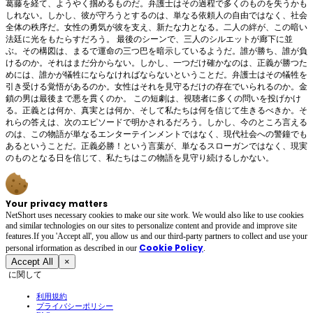
葛藤を経て、ようやく掴めるものだ。弁護士はその過程で多くのものを失うかも
しれない。しかし、彼が守ろうとするのは、単なる依頼人の自由ではなく、社会
全体の秩序だ。女性の勇気が彼を支え、新たな力となる。二人の絆が、この暗い
法廷に光をもたらすだろう。 最後のシーンで、三人のシルエットが廊下に並
ぶ。その構図は、まるで運命の三つ巴を暗示しているようだ。誰が勝ち、誰が負
けるのか。それはまだ分からない。しかし、一つだけ確かなのは、正義が勝つた
めには、誰かが犠牲にならなければならないということだ。弁護士はその犠牲を
引き受ける覚悟があるのか。女性はそれを見守るだけの存在でいられるのか。金
鎖の男は最後まで悪を貫くのか。 この短劇は、視聴者に多くの問いを投げかけ
る。正義とは何か、真実とは何か、そして私たちは何を信じて生きるべきか。そ
れらの答えは、次のエピソードで明かされるだろう。しかし、今のところ言える
のは、この物語が単なるエンターテインメントではなく、現代社会への警鐘でも
あるということだ。正義必勝！という言葉が、単なるスローガンではなく、現実
のものとなる日を信じて、私たちはこの物語を見守り続けるしかない。
Your privacy matters
NetShort uses necessary cookies to make our site work. We would also like to use cookies
and similar technologies on our sites to personalize content and provide and improve site
features.If you 'Accept all', you allow us and our third-party partners to collect and use your
Cookie Policy
personal irformation as described in our
.
Accept All
×
に関して
利用規約
プライバシーポリシー