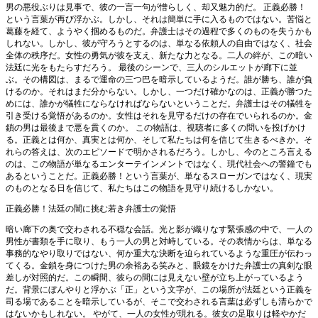
男の悪役ぶりは見事で、彼の一言一句が憎らしく、却又魅力的だ。 正義必勝！
という言葉が再び浮かぶ。しかし、それは簡単に手に入るものではない。苦悩と
葛藤を経て、ようやく掴めるものだ。弁護士はその過程で多くのものを失うかも
しれない。しかし、彼が守ろうとするのは、単なる依頼人の自由ではなく、社会
全体の秩序だ。女性の勇気が彼を支え、新たな力となる。二人の絆が、この暗い
法廷に光をもたらすだろう。 最後のシーンで、三人のシルエットが廊下に並
ぶ。その構図は、まるで運命の三つ巴を暗示しているようだ。誰が勝ち、誰が負
けるのか。それはまだ分からない。しかし、一つだけ確かなのは、正義が勝つた
めには、誰かが犠牲にならなければならないということだ。弁護士はその犠牲を
引き受ける覚悟があるのか。女性はそれを見守るだけの存在でいられるのか。金
鎖の男は最後まで悪を貫くのか。 この物語は、視聴者に多くの問いを投げかけ
る。正義とは何か、真実とは何か、そして私たちは何を信じて生きるべきか。そ
れらの答えは、次のエピソードで明かされるだろう。しかし、今のところ言える
のは、この物語が単なるエンターテインメントではなく、現代社会への警鐘でも
あるということだ。正義必勝！という言葉が、単なるスローガンではなく、現実
のものとなる日を信じて、私たちはこの物語を見守り続けるしかない。
正義必勝！法廷の闇に挑む若き弁護士の覚悟
暗い廊下の奥で交わされる不穏な会話。光と影が織りなす緊張感の中で、一人の
男性が書類を手に取り、もう一人の男と対峙している。その表情からは、単なる
事務的なやり取りではない、何か重大な決断を迫られているような重圧が伝わっ
てくる。金鎖を身につけた男の余裕ある笑みと、眼鏡をかけた弁護士の真剣な眼
差しが対照的だ。この瞬間、彼らの間には見えない壁が立ち上がっているよう
だ。背景にぼんやりと浮かぶ「正」という文字が、この場所が法廷という正義を
司る場であることを暗示しているが、そこで交わされる言葉は必ずしも清らかで
はないかもしれない。 やがて、一人の女性が現れる。彼女の足取りは軽やかだ