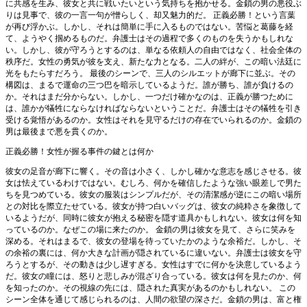
に共感を生み、彼女と共に戦いたいという気持ちを抱かせる。金鎖の男の悪役ぶ
りは見事で、彼の一言一句が憎らしく、却又魅力的だ。 正義必勝！という言葉
が再び浮かぶ。しかし、それは簡単に手に入るものではない。苦悩と葛藤を経
て、ようやく掴めるものだ。弁護士はその過程で多くのものを失うかもしれな
い。しかし、彼が守ろうとするのは、単なる依頼人の自由ではなく、社会全体の
秩序だ。女性の勇気が彼を支え、新たな力となる。二人の絆が、この暗い法廷に
光をもたらすだろう。 最後のシーンで、三人のシルエットが廊下に並ぶ。その
構図は、まるで運命の三つ巴を暗示しているようだ。誰が勝ち、誰が負けるの
か。それはまだ分からない。しかし、一つだけ確かなのは、正義が勝つために
は、誰かが犠牲にならなければならないということだ。弁護士はその犠牲を引き
受ける覚悟があるのか。女性はそれを見守るだけの存在でいられるのか。金鎖の
男は最後まで悪を貫くのか。
正義必勝！女性が握る事件の鍵とは何か
彼女の足音が廊下に響く。その音は小さく、しかし確かな意志を感じさせる。彼
女は怯えているわけではない。むしろ、何かを確信したような強い眼差しで男た
ちを見つめている。彼女の服装はシンプルだが、その清潔感が逆にこの暗い場所
との対比を際立たせている。彼女が持つ白いバッグは、彼女の純粋さを象徴して
いるようだが、同時に彼女が抱える秘密を隠す道具かもしれない。彼女は何を知
っているのか。なぜこの場に来たのか。 金鎖の男は彼女を見て、さらに笑みを
深める。それはまるで、彼女の登場を待っていたかのような余裕だ。しかし、そ
の余裕の裏には、何か大きな計画が隠されているに違いない。弁護士は彼女を守
ろうとするが、その動きは少し遅すぎる。女性はすでに何かを決意しているよう
だ。彼女の瞳には、怒りと悲しみが混ざり合っている。彼女は何を見たのか、何
を知ったのか。その視線の先には、隠された真実があるのかもしれない。 この
シーン全体を通じて感じられるのは、人間の欲望の深さだ。金鎖の男は、富と権