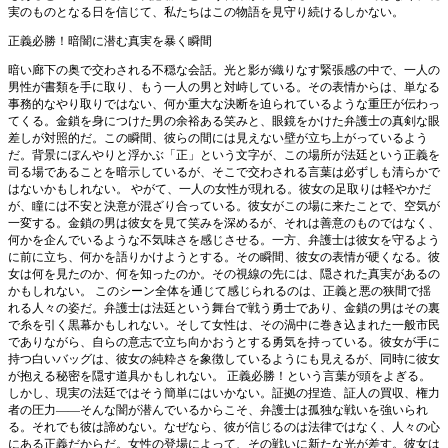
実のものとなる日を信じて、私たちはこの物語を見守り続けるしかない。
正義必勝！暗闇に潜む真実を暴く瞬間
暗い廊下の奥で交わされる不穏な会話。光と影が織りなす緊張感の中で、一人の
男性が書類を手に取り、もう一人の男と対峙している。その表情からは、単なる
事務的なやり取りではない、何か重大な決断を迫られているような重圧が伝わっ
てくる。金鎖を身につけた男の余裕ある笑みと、眼鏡をかけた弁護士の真剣な眼
差しが対照的だ。この瞬間、彼らの間には見えない壁が立ち上がっているよう
だ。背景にぼんやりと浮かぶ「正」という文字が、この場所が法廷という正義を
司る場であることを暗示しているが、そこで交わされる言葉は必ずしも清らかで
はないかもしれない。 やがて、一人の女性が現れる。彼女の足取りは軽やかだ
が、瞳には不安と決意が混ざり合っている。彼女がこの場に来たことで、空気が
一変する。金鎖の男は彼女を見て笑みを深めるが、それは善意のものではなく、
何かを企んでいるような不気味さを感じさせる。一方、弁護士は彼女を守るよう
に前に立ち、何かを語りかけようとする。その瞬間、彼女の表情が硬くなる。彼
女は何を見たのか、何を知ったのか。その視線の先には、隠された真実があるの
かもしれない。 このシーン全体を通じて感じられるのは、正義と悪の狭間で揺
れる人々の姿だ。弁護士は法廷という舞台で戦う勇士であり、金鎖の男はその裏
で糸を引く黒幕かもしれない。そして女性は、その渦中に巻き込まれた一般市民
でありながら、自らの意志で立ち向かおうとする勇気を持っている。彼女が手に
持つ白いバッグは、彼女の純粋さを象徴しているようにも見えるが、同時に彼女
が抱える秘密を隠す道具かもしれない。 正義必勝！という言葉が頭をよぎる。
しかし、現実の法廷ではそう簡単にはいかない。証拠の捏造、証人の買収、権力
者の圧力――そんな闇が潜んでいるからこそ、弁護士は孤独な戦いを強いられ
る。それでも彼は諦めない。なぜなら、彼が信じるのは法律ではなく、人々の心
にある正義だからだ。女性の登場によって、その戦いに新たな光が差す。彼女は