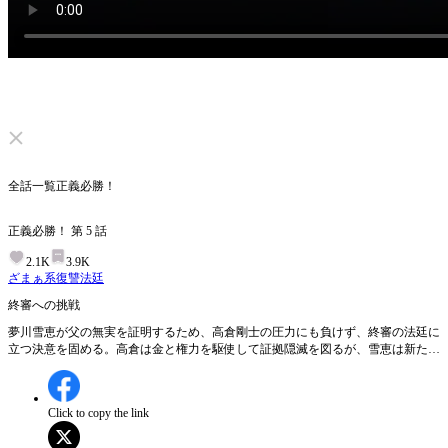
ミュートを解除する
全話一覧
正義必勝！
正義必勝！
第
5
話
2.1K
3.9K
ざまぁ系
復讐
法廷
終審への挑戦
夢川雪恵が父の無実を証明するため、高倉剛士の圧力にも負けず、終審の法廷に
立つ決意を固める。高倉は金と権力を駆使して証拠隠滅を図るが、雪恵は新たな
証拠補充を申請し、正義のための戦いを続ける。夢川雪恵は、高倉剛士の妨害を
乗り越えて、父の無罪を証明できるのか？
Click to copy the link