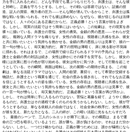
力を手に入れるために、どんな手段でも選ぶつもりだろう。弁護士は、そんな彼
と対峙し、正義を守ろうとする。しかし、その戦いは容易ではない。証拠の捏
造、証人の買収、権力者の圧力――そんな闇が潜んでいるからこそ、弁護士は孤
独な戦いを強いられる。それでも彼は諦めない。なぜなら、彼が信じるのは法律
ではなく、人々の心にある正義だからだ。 正義必勝！という言葉が頭をよぎ
る。しかし、現実の法廷ではそう簡単にはいかない。この短劇は、その現実を赤
裸々に描いている。弁護士の苦悩、女性の勇気、金鎖の男の悪意――それらが交
錯し、複雑な人間ドラマを織りなす。女性の存在は、視聴者に共感を生み、彼女
と共に戦いたいという気持ちを抱かせる。金鎖の男の悪役ぶりは見事で、彼の一
言一句が憎らしく、却又魅力的だ。 廊下の照明は薄暗く、床に映る影が不気味
に揺れる。それはまるで、この場所で繰り広げられるドラマの予兆のようだ。弁
護士と金鎖の男の対話は続き、女性は静かにその様子を見守る。しかし、彼女の
瞳には次第に怒りの色が宿り始める。彼女は何かに気づき、そして行動を起こそ
うとしている。その瞬間、画面は暗転し、次の展開への期待が高まる。 この短
劇は、単なる法廷ドラマではない。人間の欲望、裏切り、そして希望が交錯する
物語だ。弁護士という職業を通じて、社会の歪みを描き出し、それでもなお正義
を信じようとする人々の姿を描いている。女性の存在は、視聴者に共感を生み、
彼女と共に戦いたいという気持ちを抱かせる。金鎖の男の悪役ぶりは見事で、彼
の一言一句が憎らしく、却又魅力的だ。 正義必勝！という言葉が再び浮かぶ。
しかし、それは簡単に手に入るものではない。苦悩と葛藤を経て、ようやく掴め
るものだ。弁護士はその過程で多くのものを失うかもしれない。しかし、彼が守
ろうとするのは、単なる依頼人の自由ではなく、社会全体の秩序だ。女性の勇気
が彼を支え、新たな力となる。二人の絆が、この暗い法廷に光をもたらすだろ
う。 最後のシーンで、三人のシルエットが廊下に並ぶ。その構図は、まるで運
命の三つ巴を暗示しているようだ。誰が勝ち、誰が負けるのか。それはまだ分か
らない。しかし、一つだけ確かなのは、正義が勝つためには、誰かが犠牲になら
なければならないということだ。弁護士はその犠牲を引き受ける覚悟があるの