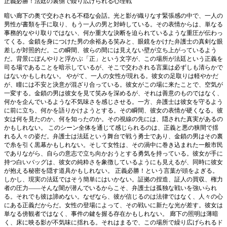
正義必勝！法廷の裏側で繰り広げられる心理戦
暗い廊下の奥で交わされる不穏な会話。光と影が織りなす緊張感の中で、一人の
男性が書類を手に取り、もう一人の男と対峙している。その表情からは、単なる
事務的なやり取りではない、何か重大な決断を迫られているような重圧が伝わっ
てくる。金鎖を身につけた男の余裕ある笑みと、眼鏡をかけた弁護士の真剣な眼
差しが対照的だ。この瞬間、彼らの間には見えない壁が立ち上がっているよう
だ。背景にぼんやりと浮かぶ「正」という文字が、この場所が法廷という正義を
司る場であることを暗示しているが、そこで交わされる言葉は必ずしも清らかで
はないかもしれない。 やがて、一人の女性が現れる。彼女の足取りは軽やかだ
が、瞳には不安と決意が混ざり合っている。彼女がこの場に来たことで、空気が
一変する。金鎖の男は彼女を見て笑みを深めるが、それは善意のものではなく、
何かを企んでいるような不気味さを感じさせる。一方、弁護士は彼女を守るよう
に前に立ち、何かを語りかけようとする。その瞬間、彼女の表情が硬くなる。彼
女は何を見たのか、何を知ったのか。その視線の先には、隠された真実があるの
かもしれない。 このシーン全体を通じて感じられるのは、正義と悪の狭間で揺
れる人々の姿だ。弁護士は法廷という舞台で戦う勇士であり、金鎖の男はその裏
で糸を引く黒幕かもしれない。そして女性は、その渦中に巻き込まれた一般市民
でありながら、自らの意志で立ち向かおうとする勇気を持っている。彼女が手に
持つ白いバッグは、彼女の純粋さを象徴しているようにも見えるが、同時に彼女
が抱える秘密を隠す道具かもしれない。 正義必勝！という言葉が頭をよぎる。
しかし、現実の法廷ではそう簡単にはいかない。証拠の捏造、証人の買収、権力
者の圧力――そんな闇が潜んでいるからこそ、弁護士は孤独な戦いを強いられ
る。それでも彼は諦めない。なぜなら、彼が信じるのは法律ではなく、人々の心
にある正義だからだ。女性の登場によって、その戦いに新たな光が差す。彼女は
単なる傍観者ではなく、事件の鍵を握る存在かもしれない。 廊下の照明は薄暗
く、床に映る影が不気味に揺れる。それはまるで、この場所で繰り広げられるド