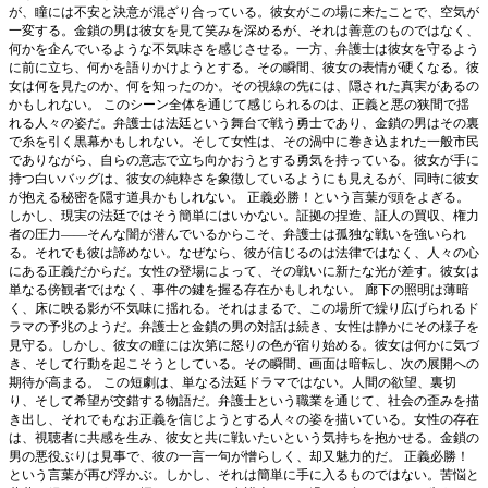
が、瞳には不安と決意が混ざり合っている。彼女がこの場に来たことで、空気が
一変する。金鎖の男は彼女を見て笑みを深めるが、それは善意のものではなく、
何かを企んでいるような不気味さを感じさせる。一方、弁護士は彼女を守るよう
に前に立ち、何かを語りかけようとする。その瞬間、彼女の表情が硬くなる。彼
女は何を見たのか、何を知ったのか。その視線の先には、隠された真実があるの
かもしれない。 このシーン全体を通じて感じられるのは、正義と悪の狭間で揺
れる人々の姿だ。弁護士は法廷という舞台で戦う勇士であり、金鎖の男はその裏
で糸を引く黒幕かもしれない。そして女性は、その渦中に巻き込まれた一般市民
でありながら、自らの意志で立ち向かおうとする勇気を持っている。彼女が手に
持つ白いバッグは、彼女の純粋さを象徴しているようにも見えるが、同時に彼女
が抱える秘密を隠す道具かもしれない。 正義必勝！という言葉が頭をよぎる。
しかし、現実の法廷ではそう簡単にはいかない。証拠の捏造、証人の買収、権力
者の圧力――そんな闇が潜んでいるからこそ、弁護士は孤独な戦いを強いられ
る。それでも彼は諦めない。なぜなら、彼が信じるのは法律ではなく、人々の心
にある正義だからだ。女性の登場によって、その戦いに新たな光が差す。彼女は
単なる傍観者ではなく、事件の鍵を握る存在かもしれない。 廊下の照明は薄暗
く、床に映る影が不気味に揺れる。それはまるで、この場所で繰り広げられるド
ラマの予兆のようだ。弁護士と金鎖の男の対話は続き、女性は静かにその様子を
見守る。しかし、彼女の瞳には次第に怒りの色が宿り始める。彼女は何かに気づ
き、そして行動を起こそうとしている。その瞬間、画面は暗転し、次の展開への
期待が高まる。 この短劇は、単なる法廷ドラマではない。人間の欲望、裏切
り、そして希望が交錯する物語だ。弁護士という職業を通じて、社会の歪みを描
き出し、それでもなお正義を信じようとする人々の姿を描いている。女性の存在
は、視聴者に共感を生み、彼女と共に戦いたいという気持ちを抱かせる。金鎖の
男の悪役ぶりは見事で、彼の一言一句が憎らしく、却又魅力的だ。 正義必勝！
という言葉が再び浮かぶ。しかし、それは簡単に手に入るものではない。苦悩と