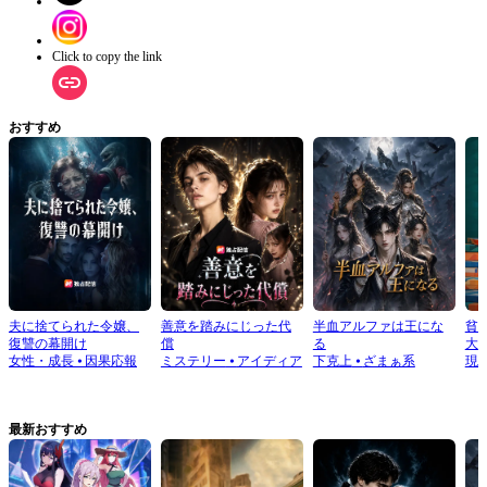
Click to copy the link
おすすめ
夫に捨てられた令嬢、
善意を踏みにじった代
半血アルファは王にな
貧
復讐の幕開け
償
る
大
女性・成長
⦁
因果応報
ミステリー
⦁
アイディア
下克上
⦁
ざまぁ系
現
最新おすすめ