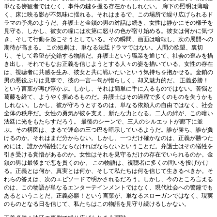
単なる傍観者ではなく、事件の鍵を握る存在かもしれない。 廊下の照明は薄暗
く、床に映る影が不気味に揺れる。それはまるで、この場所で繰り広げられるド
ラマの予兆のようだ。弁護士と金鎖の男の対話は続き、女性は静かにその様子を
見守る。しかし、彼女の瞳には次第に怒りの色が宿り始める。彼女は何かに気づ
き、そして行動を起こそうとしている。その瞬間、画面は暗転し、次の展開への
期待が高まる。 この短劇は、単なる法廷ドラマではない。人間の欲望、裏切
り、そして希望が交錯する物語だ。弁護士という職業を通じて、社会の歪みを描
き出し、それでもなお正義を信じようとする人々の姿を描いている。女性の存在
は、視聴者に共感を生み、彼女と共に戦いたいという気持ちを抱かせる。金鎖の
男の悪役ぶりは見事で、彼の一言一句が憎らしく、却又魅力的だ。 正義必勝！
という言葉が再び浮かぶ。しかし、それは簡単に手に入るものではない。苦悩と
葛藤を経て、ようやく掴めるものだ。弁護士はその過程で多くのものを失うかも
しれない。しかし、彼が守ろうとするのは、単なる依頼人の自由ではなく、社会
全体の秩序だ。女性の勇気が彼を支え、新たな力となる。二人の絆が、この暗い
法廷に光をもたらすだろう。 最後のシーンで、三人のシルエットが廊下に並
ぶ。その構図は、まるで運命の三つ巴を暗示しているようだ。誰が勝ち、誰が負
けるのか。それはまだ分からない。しかし、一つだけ確かなのは、正義が勝つた
めには、誰かが犠牲にならなければならないということだ。弁護士はその犠牲を
引き受ける覚悟があるのか。女性はそれを見守るだけの存在でいられるのか。金
鎖の男は最後まで悪を貫くのか。 この物語は、視聴者に多くの問いを投げかけ
る。正義とは何か、真実とは何か、そして私たちは何を信じて生きるべきか。そ
れらの答えは、次のエピソードで明かされるだろう。しかし、今のところ言える
のは、この物語が単なるエンターテインメントではなく、現代社会への警鐘でも
あるということだ。正義必勝！という言葉が、単なるスローガンではなく、現実
のものとなる日を信じて、私たちはこの物語を見守り続けるしかない。