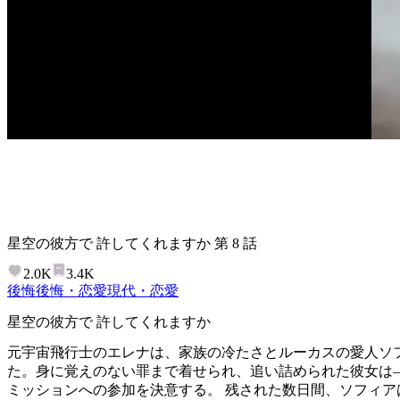
星空の彼方で 許してくれますか
第
8
話
2.0K
3.4K
後悔
後悔・恋愛
現代・恋愛
星空の彼方で 許してくれますか
元宇宙飛行士のエレナは、家族の冷たさとルーカスの愛人ソ
た。身に覚えのない罪まで着せられ、追い詰められた彼女は
ミッションへの参加を決意する。 残された数日間、ソフィア