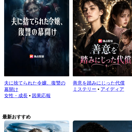
夫に捨てられた令嬢、復讐の
善意を踏みにじった代償
ミステリー
⦁
アイディア
幕開け
女性・成長
⦁
因果応報
最新おすすめ