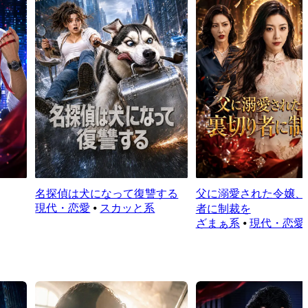
名探偵は犬になって復讐する
父に溺愛された令嬢、
現代・恋愛
⦁
スカッと系
者に制裁を
ざまぁ系
⦁
現代・恋愛