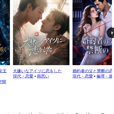
女王
大嫌いなアイツに恋をした
婚約者の父と禁断の恋
現代・恋愛
⦁
両思い
現代・恋愛
⦁
倫理・道
空間