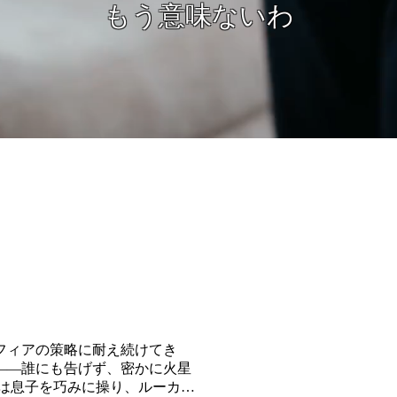
フィアの策略に耐え続けてき
――誰にも告げず、密かに火星
は息子を巧みに操り、ルーカス