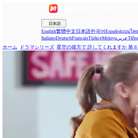
ホーム
ドラ
日本語
English
繁體中文
日本語
한국어
Español
แบบไท
Italiano
Deutsch
Français
Türkçe
Melayu
عربي
Tiến
ホーム
ドラマシリーズ
星空の彼方で 許してくれますか 第 8