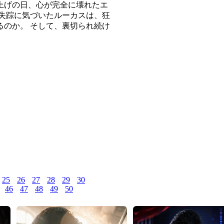
上げの日、心が完全に壊れたエ
失踪に気づいたルーカスは、狂
のか。 そして、裏切られ続け
25
26
27
28
29
30
46
47
48
49
50