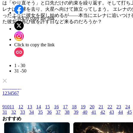
は「やり直そう」と口先だけの約束を繰り返す。そして打ち
レナは地球を去り、火星へ向けて旅立ってしまう。 エレナの
ったように彼女を探し始めるが――本当にエレナに追いつける
Click to copy the link
た彼女が再び彼を許す日など来るのだろうか？
Click to copy the link
1 - 30
31 -50
全話一覧
1
2
3
4
5
6
7
9
10
11
12
13
14
15
16
17
18
19
20
21
22
23
24
31
32
33
34
35
36
37
38
39
40
41
42
43
44
45
おすすめ