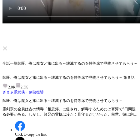
ミュートを解除する
全話一覧
師匠、俺は魔女と旅に出る～壊滅するのを特等席で見物させてもらう～
師匠、俺は魔女と旅に出る～壊滅するのを特等席で見物させてもらう～
第
9
話
2.0K
2.3K
ざまぁ系
武侠・剣侠
復讐
師匠、俺は魔女と旅に出る～壊滅するのを特等席で見物させてもらう～
霊剣宗の全員は古の情毒「相思烬」に侵され、解毒するためには寒潭で3日間浸
る必要がある。しかし、師兄の雲帆は冷たく見守るだけだった。前世、彼は宗門
を救うために仲間たちと共に結界を破り、独自の心法を伝授してみんなを解毒
し、魔を退けた。しかし、師尊と婚約者である凌清妍は後輩の楚明朗を偏愛し、
雲帆を恨み、法宝を奪われ、金丹を掘り出され、最終的に魔窟で惨死した。 転
Click to copy the link
生後、雲帆は人々の本性を見抜き、もう干渉しないことを決めた。楚明朗は潔癖