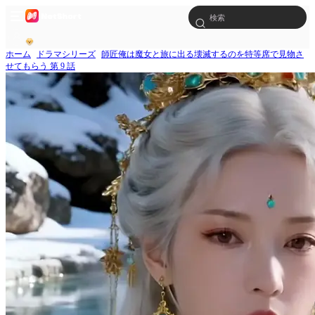
ホーム
ドラマシリーズ
師匠俺は魔女と旅に出る壊滅するのを特等席で見物さ
せてもらう 第 9 話