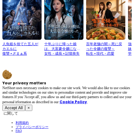
人魚姫を捨てた五人が
十年ぶりに帰った娘
百年老舗の闇～死に戻
強
カエルに
は、大富豪令嬢になっ
った令嬢の復讐～
妹
復讐
⦁
ざまぁ系
た
女性・成長
⦁
記憶喪失
転生
⦁
現代・恋愛
学
Your privacy matters
NetShort uses necessary cookies to make our site work. We would also like to use cookies
and similar technologies on our sites to personalize content and provide and improve site
features.If you 'Accept all', you allow us and our third-party partners to collect and use your
Cookie Policy
personal irformation as described in our
.
Accept All
×
に関して
利用規約
プライバシーポリシー
FAQ