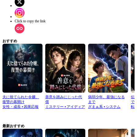
症を理由に寒潭を独占し、さらに桃花精油を注ぎ込んで寒潭の水を汚してしまっ
た。師尊と凌清妍は依然として彼を偏愛し続けていた。魔族の襲撃を受け、三人
は無情道の戒律を破ったため修行を失い、魔女の蘇晚晴に捕らえられて魔窟に連
れ去られる。 雲帆は独自の心法で情毒を解き、以前一度だけ会った蘇晚晴と再
Click to copy the link
び出会い、手を組むことになる。水牢の中で、楚明朗が情毒事件の黒幕であるこ
とが明らかになる。正道の修士たちが魔窟を襲撃し、楚明朗は罠を仕掛けて自爆
し、師尊や凌清妍らはその中で命を落とす。最終的に、雲帆は過去を乗り越え、
蘇晚晴と共に人間界を旅し、前世の約束の真相を探し求める。
おすすめ
夫に捨てられた令嬢、
善意を踏みにじった代
病弱少年、最強になる
伝
復讐の幕開け
償
まで
で
女性・成長
⦁
因果応報
ミステリー
⦁
アイディア
ざまぁ系
⦁
システム
転
最新おすすめ