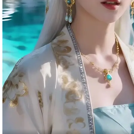
師尊と凌清妍は同時に剣を引き抜き