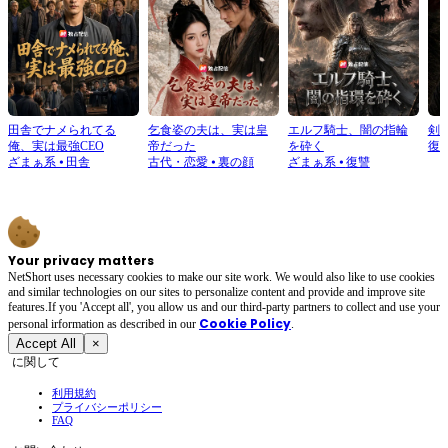
田舎でナメられてる
乞食姿の夫は、実は皇
エルフ騎士、闇の指輪
剣
俺、実は最強CEO
帝だった
を砕く
復
ざまぁ系
⦁
田舎
古代・恋愛
⦁
裏の顔
ざまぁ系
⦁
復讐
Your privacy matters
NetShort uses necessary cookies to make our site work. We would also like to use cookies
and similar technologies on our sites to personalize content and provide and improve site
features.If you 'Accept all', you allow us and our third-party partners to collect and use your
Cookie Policy
personal irformation as described in our
.
Accept All
×
に関して
利用規約
プライバシーポリシー
FAQ