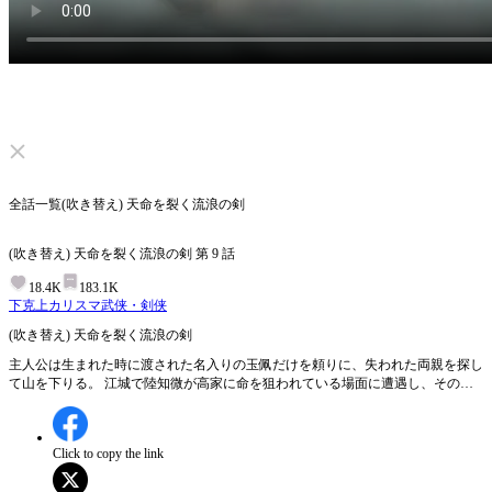
ミュートを解除する
全話一覧
(吹き替え) 天命を裂く流浪の剣
(吹き替え) 天命を裂く流浪の剣
第
9
話
18.4K
183.1K
下克上
カリスマ
武侠・剣侠
(吹き替え) 天命を裂く流浪の剣
主人公は生まれた時に渡された名入りの玉佩だけを頼りに、失われた両親を探し
て山を下りる。 江城で陸知微が高家に命を狙われている場面に遭遇し、その優
しさに心を動かされ助けたことで、思いがけず陸家と高家の争いに巻き込まれて
いく。 陸家に身を寄せる中で、林月柔が自分の玉佩と深い関わりを持つことを
知り、なぜか彼女には懐かしさにも似た温かさを覚える。 一方、実父の陸震山
Click to copy the link
からはクズと侮られる。 だが、母と姉が命の危機にさらされた瞬間、彼はつい
に本来の力を解き放つ。守りたい家族のため、もう弱さは見せない。