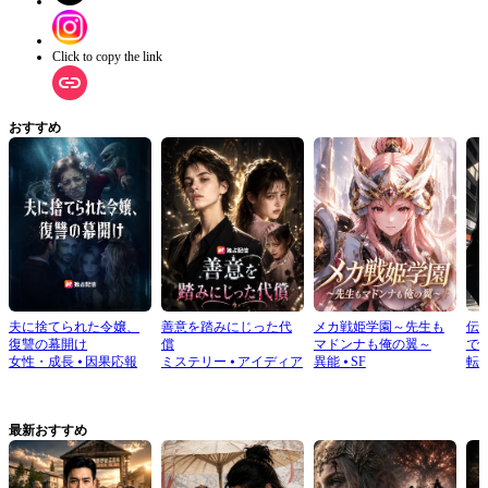
Click to copy the link
おすすめ
夫に捨てられた令嬢、
善意を踏みにじった代
メカ戦姫学園～先生も
伝
復讐の幕開け
償
マドンナも俺の翼～
で
女性・成長
⦁
因果応報
ミステリー
⦁
アイディア
異能
⦁
SF
転
最新おすすめ