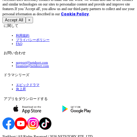
and similar technologies on our sites to personalize content and provide and improve site
features.If you 'Accept all', you allow us and our third-party partners to collect and use your
Cookie Policy
personal irformation as described in our
.
Accept All
×
に関して
利用規約
プライバシーポリシー
FAQ
お問い合わせ
support@netshort.com
business@netshort.com
ドラマシリーズ
エピックドラマ
急上昇
アプリをダウンロードする
NetShort | All Rights Reserved |
2026
NETSTORY PTE. LTD.