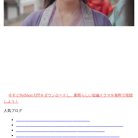
第4部：NetShortで運命の花婿は二度逃がさない 完全版を視聴
もし運命をやり直すことができたら、あなたはどのように結末を変えますか？
この宿命と愛が交錯する物語を体験してみませんか？今すぐNetShort APPで運
命の花婿は二度逃がさない 完全版を視聴し、アイリーナとノクスと共に再生と
救済の旅に出ましょう！
登場人物たちの感情の駆け引き、運命のいたずら、そして真実の愛を見届けて
ください。この情熱と宿命が交錯するラブストーリーを今すぐ体験しましょ
う！
👉
今すぐNetShort APPをダウンロードし、素晴らしい短編ドラマを無料で視聴
しよう！
人気ブログ
不幸からの幸運：ベッドの上で始まる逆転劇
不幸からの幸運：黒いドレスとファイルが暴く「結婚式の裏側」
不幸からの幸運：濡れた白いドレスと蝶のネックレス
不幸からの幸運：鍵が開かないドアと、オフィスの静かな爆発