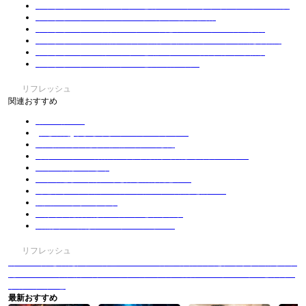
不幸からの幸運：黒いリボンと青いファイルが暴く、オフィスの裏側
不幸からの幸運：オフィスの影で揺れる人間関係
不幸からの幸運：回転テーブルの罠と、白いシャツの男の誤算
不幸からの幸運：病院の廊下で崩れる仮面、リビングで震える指先
不幸からの幸運：赤いワインと黒いドレスの隙間で揺れる信頼
不幸からの幸運：黒いドレスと白い紙の戦い
リフレッシュ
関連おすすめ
薬屋の救い道
(吹き替え)さよならまでのカウントダウン
夫に捨てられたら、妖精の女王でした
冷徹マフィアの特効薬～契約結婚から始まる溺愛ルート～
天命の夫は皇帝なり
二十年越しの家族～母を探し続けた息子～
元地下拳王、最強の逆襲 ～太極の力で宿敵を討つ～
仙人に逆らうべからず
虐げられた侍女は、聖女の力を取り戻す
警備員の正体は、ビジネスの天才？！
リフレッシュ
前の ：（吹き替え）影の料理王：一皿の料理で美食帝国を揺るがす、落ちぶれ
たシェフの逆転伝説！
次の：運命の絆～社長の秘密：シングルマザーと豪門継
承者の禁断の恋
最新おすすめ