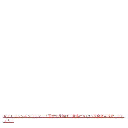
第3部：運命の花婿は二度逃がさない キャラクターの成長と感情の選択
第4部：NetShortで運命の花婿は二度逃がさない 完全版を視聴
第1部：運命の花婿は二度逃がさない あらすじ
運命の花婿は二度逃がさない映画は、豪華な花嫁の花球投げの儀式から始まり
ます。これは貴族の家族が女性に適した夫を選ぶための伝統的な方法で、そこ
から劇中の二人の姉妹の運命が大きく変わります。
姉は花球を貴族の男性に投げ、彼女はその後、上流社会の一員として豪
華な生活を送り、名誉と富を享受します。
一方、妹アイリーナは花球を乞食に投げ、その後、貧困と屈辱の生活に
落ち込みます。彼女はその生涯を貧苦と苦しみの中で過ごし、最終的に
悔いを抱えて死にます。
しかし、運命はそこで終わりません。奇跡的に時間が巻き戻り、妹は再び人生
をやり直すチャンスを得ます。今度こそ、花球を乞食に渡さないと誓い、運命
を変えようとします。しかし、思いもよらぬことに、その「乞食」には驚くべ
き秘密が隠されており、彼の存在が彼女の運命を一変させることになります。
この歪んだ運命の中で、愛と誤解が交差し、真実と裏切りが衝突します。彼女
は再び悔いに満ちた人生を歩むことなく、逆転劇を遂げることができるのでし
ょうか？それとも再び悔恨の中に沈んでいくのでしょうか？
今すぐリンクをクリックして運命の花婿は二度逃がさない 完全版を視聴しまし
ょう！