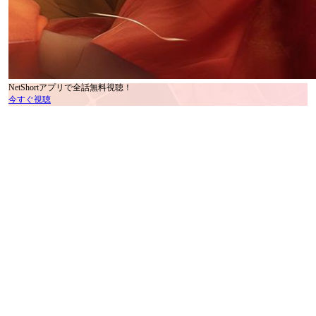
NetShortアプリで全話無料視聴！
今すぐ視聴
もし運命がもう一度やり直すチャンスを与えてくれたら、復讐を選びますか、
それとも救済を選びますか？
運命の花婿は二度逃がさないの映画では、アイリーナは自分が運命に見捨てら
れたと思っていました。花嫁の投げた花球が乞食の手に渡り、彼女は永遠の屈
辱と苦しみに突き落とされました。しかし、時が奇跡的に巻き戻り、彼女は人
生をやり直すチャンスを手にします。しかし、運命は彼女が思っていたよりも
遥かに複雑で不確かで、あの乞食が隠している衝撃の真実が彼女の運命を覆す
ことになります――。
権力、愛、宿命が絡み合う激しい闘いが今、始まります！
目次
第1部：運命の花婿は二度逃がさない あらすじ
第2部：運命の花婿は二度逃がさない 主なキャラクター解析