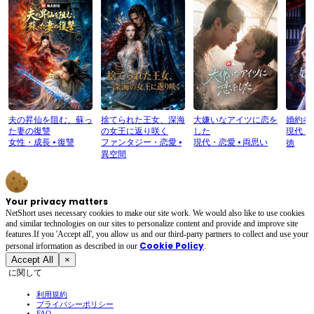
夫の昇仙を阻む、蘇っ
捨てられた王女、深海
大嫌いなアイツに恋を
婚約者
た妻の復讐
の女王に返り咲く
した
現代・
女性・成長
⦁
復讐
ファンタジー・恋愛
⦁
現代・恋愛
⦁
両思い
徳
異空間
Your privacy matters
NetShort uses necessary cookies to make our site work. We would also like to use cookies
and similar technologies on our sites to personalize content and provide and improve site
features.If you 'Accept all', you allow us and our third-party partners to collect and use your
Cookie Policy
personal irformation as described in our
.
Accept All
×
に関して
利用規約
プライバシーポリシー
FAQ