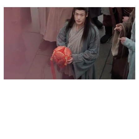
第2部：運命の花婿は二度逃がさない 主なキャラクター解析
アイリーナ・ロヴェール —— 運命に立ち向かう者
アイリーナは本作のヒロインで、ロヴェール家の二女です。彼女はかつて天真
爛漫な少女でしたが、花球投げの儀式で運命に弄ばれ、乞食と結婚し、悲惨な
人生を歩むことになります。
第一の人生