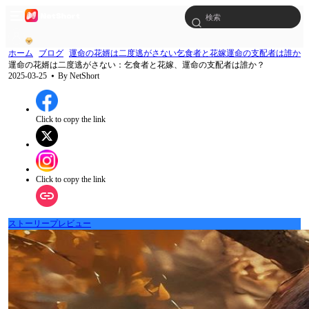
ホーム
ブログ
運命の花婿は二度逃がさない乞食者と花嫁運命の支配者は誰か
運命の花婿は二度逃がさない：乞食者と花嫁、運命の支配者は誰か？
2025-03-25
⦁ By
NetShort
Click to copy the link
Click to copy the link
ストーリープレビュー