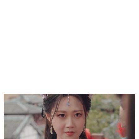
交渉材料として利用しようとし始めました。
彼女は意識的にセックスを始めた
第3部：キャラクターの成長と感情の選択
運命の花婿は二度逃がさないの魅力は、登場人物たちが運命に翻弄されながら
成長し、変わっていく様子にあります。彼らは単なるキャラクターではなく、
各々に深い背景と物語があり、物語に色彩を加えています。
アイリーナは、天真爛漫な少女から、運命に立ち向かう勇敢な女性へと
変貌を遂げます。
ノクスは、乞食から運命を切り開く王者に成長し、愛と許しをもってア
イリーナの心を取り戻します。
ヴィクトリアは、運命に愛されることで迷い、権力と野心に駆られて自
分を見失い、最終的に代償を払うことになります。