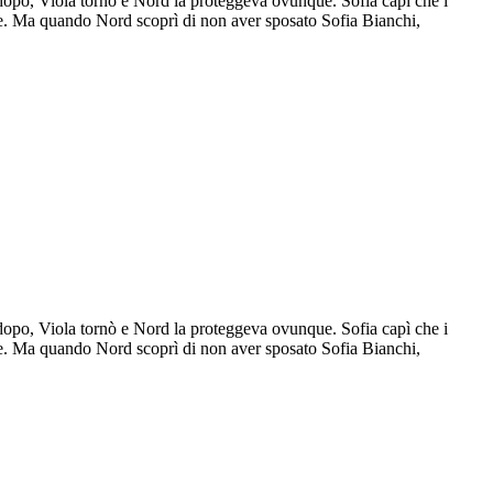
 dopo, Viola tornò e Nord la proteggeva ovunque. Sofia capì che i
re. Ma quando Nord scoprì di non aver sposato Sofia Bianchi,
 dopo, Viola tornò e Nord la proteggeva ovunque. Sofia capì che i
re. Ma quando Nord scoprì di non aver sposato Sofia Bianchi,