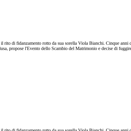
il rito di fidanzamento rotto da sua sorella Viola Bianchi. Cinque anni
lusa, propose l'Evento dello Scambio del Matrimonio e decise di fuggi
il rito di fidanzamento rotto da sua sorella Viola Bianchi. Cinque anni