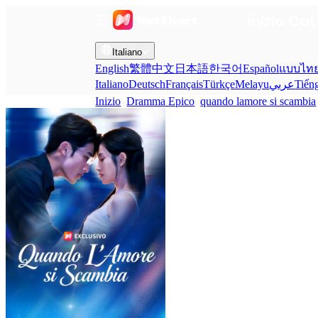
Inizio
Cat
Italiano
English
繁體中文
日本語
한국어
Español
แบบไท
Italiano
Deutsch
Français
Türkçe
Melayu
عربي
Tiến
Inizio
Dramma Epico
quando lamore si scambia