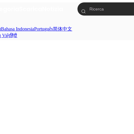
egoria
Scarica
Notizia
ย
Bahasa Indonesia
Português
简体中文
g Việt
हिंदी