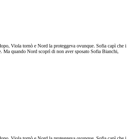
 dopo, Viola tornò e Nord la proteggeva ovunque. Sofia capì che i
re. Ma quando Nord scoprì di non aver sposato Sofia Bianchi,
 dopo, Viola tornò e Nord la proteggeva ovunque. Sofia capì che i