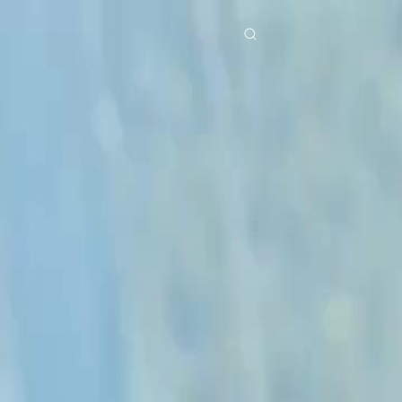
egoria
Scarica
Notizia
ย
Bahasa Indonesia
Português
简体中文
g Việt
हिंदी