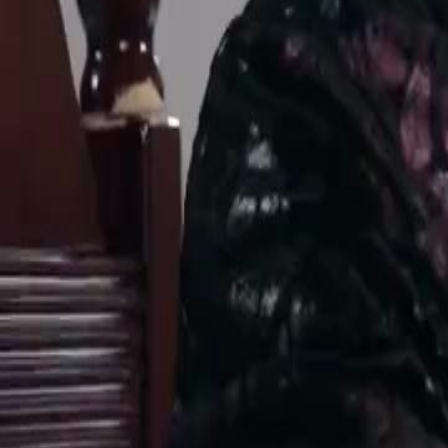
Sblocca questo episodio
La giustizia arriva in tempo
Episodio
39
2.0K
2.2K
Vendetta
Giustizia Immediata
Giustizia Legale
La battaglia finale
Silvia Martini affronta Zeno Gotti in un drammatico confronto in tribun
e difendendo il valore della vita di suo padre contro il potere e la vend