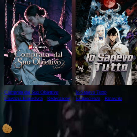
Comprata dal Suo Obiettivo
Io Sapevo Tutto
Giustizia Immediata
⦁
Redenzione
Fantascienza
⦁
Rinascita