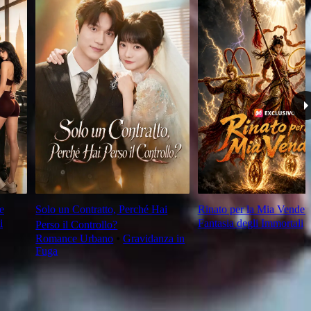
e
Solo un Contratto, Perché Hai
Rinato per la Mia Vendett
i
Fantasia degli Immortali
Perso il Controllo?
Romance Urbano
⦁
Gravidanza in
Fuga