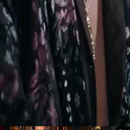
no Gotti?
2
23
24
25
26
27
28
29
30