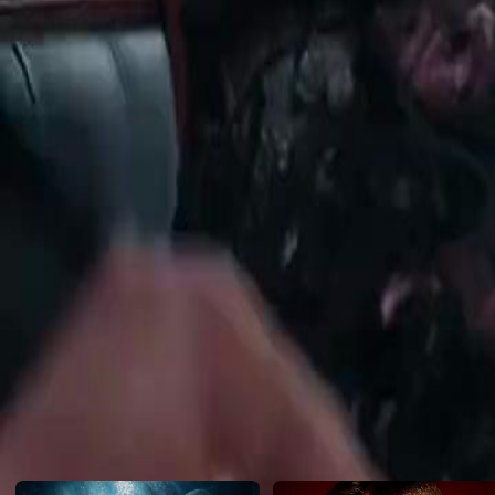
l'innocenza di suo padre di fronte alla corruzione e alle minacce di Ze
Click to copy the link
Click to copy the link
1 - 30
31 -40
Serie completa
1
2
3
4
5
6
7
8
9
10
11
12
13
14
15
16
17
18
19
20
21
2
31
32
33
34
35
36
37
38
40
Raccomandato per te