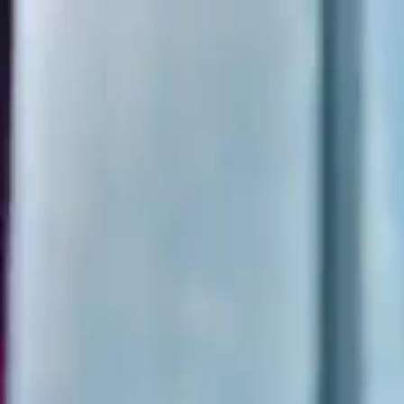
Inizio
Cat
Italiano
English
繁體中文
日本語
한국어
Español
แบบไท
Italiano
Deutsch
Français
Türkçe
Melayu
عربي
Tiến
Inizio
Categoria
la giustizia arriva in tempo Episodio 39