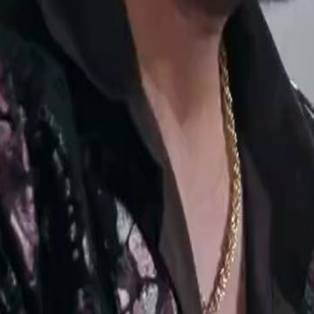
ale, rivelando i suoi crimini passati
etta.Riuscirà Silvia a dimostrare