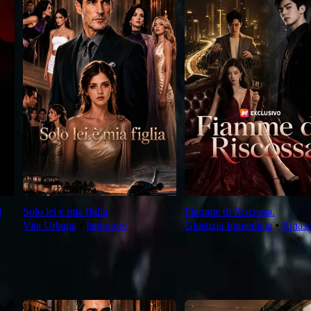
l
Solo lei è mia figlia
Fiamme di Riscossa.
Vita Urbana
⦁
Ispiratore
Giustizia Immediata
⦁
Rinasc