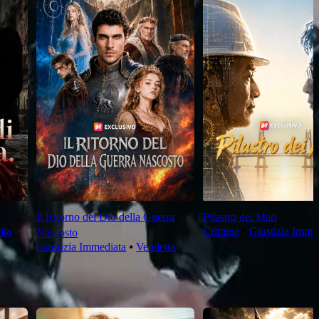
Il Ritorno del Dio della Guerra
Pilastro dei Mari
ita
Crimine
⦁
Giustizia Imme
Nascosto
Giustizia Immediata
⦁
Vendetta