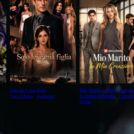
Solo lei è mia figlia
Mio Marito, la Mia Creazion
Vita Urbana
⦁
Ispiratore
Scambio d'Identità
⦁
Colpo d
Scena