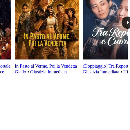
ortale
In Pasto al Verme, Poi la Vendetta
(Doppiaggio) Tra Report 
ce
Giallo
⦁
Giustizia Immediata
Giustizia Immediata
⦁
Uff