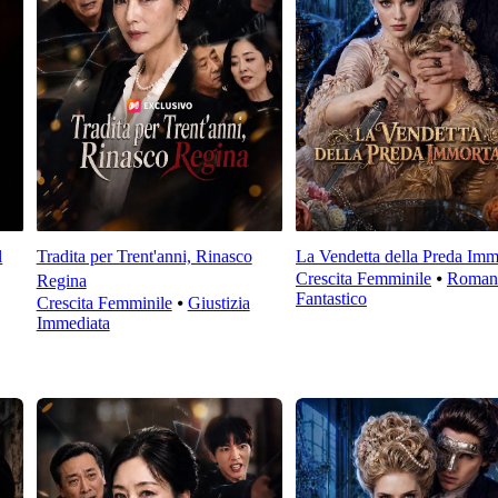
l
Tradita per Trent'anni, Rinasco
La Vendetta della Preda Imm
Crescita Femminile
⦁
Roman
Regina
Fantastico
Crescita Femminile
⦁
Giustizia
Immediata