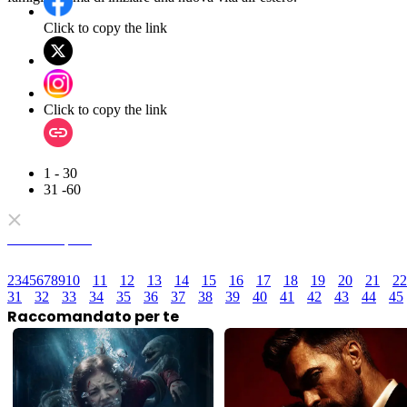
Click to copy the link
Click to copy the link
1 - 30
31 -60
Serie completa
2
3
4
5
6
7
8
9
10
11
12
13
14
15
16
17
18
19
20
21
22
31
32
33
34
35
36
37
38
39
40
41
42
43
44
45
Raccomandato per te