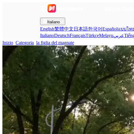
Inizio
Cat
Italiano
English
繁體中文
日本語
한국어
Español
แบบไท
Italiano
Deutsch
Français
Türkçe
Melayu
عربي
Tiến
Inizio
Categoria
la figlia del magnate