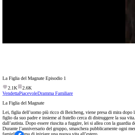
La Figlia del Magnate
Episodio
1
2.1K
2.6K
Vendetta
Piacevole
Dramma Familiare
La Figlia del Magnate
Lei, figlia dell’uomo più ricco di Beicheng, viene presa di mira dopo l
figlio da suo padre e insieme al fratello cerca di distruggere la sua vita
dall’autista. Dopo essere riuscita a fuggire, lei si allea con la guardia 
Durante l’anniversario del gruppo, smaschera pubblicamente ogni men
famiglia prima di iniziare una nuova vita all’estero.