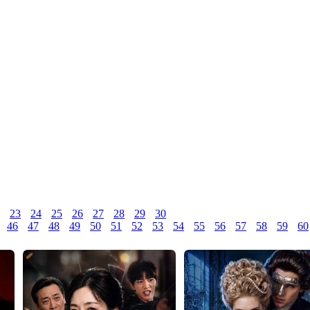
23
24
25
26
27
28
29
30
46
47
48
49
50
51
52
53
54
55
56
57
58
59
60