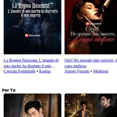
La Regina Nascosta: L’amante di
Ops! Ho sposato mio suocero, i
mio marito ha distrutto il mio
capo mafioso
Crescita Femminile
⦁
Karma
Amore Forzato
⦁
Moderno
impero
Per Te