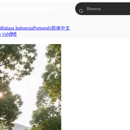
egoria
Scarica
Notizia
ย
Bahasa Indonesia
Português
简体中文
g Việt
हिंदी