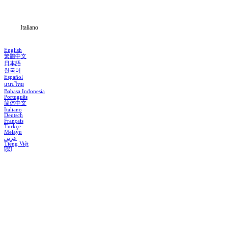
Notizia
Italiano
English
繁體中文
日本語
한국어
Español
แบบไทย
Bahasa Indonesia
Português
简体中文
Italiano
Deutsch
Français
Türkçe
Melayu
عربي
Tiếng Việt
हिंदी