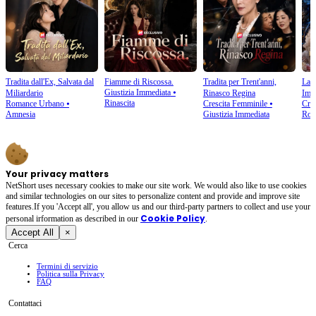
Tradita dall'Ex, Salvata dal
Fiamme di Riscossa.
Tradita per Trent'anni,
La V
Giustizia Immediata
⦁
Miliardario
Rinasco Regina
Imm
Rinascita
Romance Urbano
⦁
Crescita Femminile
⦁
Cres
Amnesia
Giustizia Immediata
Rom
Your privacy matters
NetShort uses necessary cookies to make our site work. We would also like to use cookies
and similar technologies on our sites to personalize content and provide and improve site
features.If you 'Accept all', you allow us and our third-party partners to collect and use your
Cookie Policy
personal irformation as described in our
.
Accept All
×
Cerca
Termini di servizio
Politica sulla Privacy
FAQ
Contattaci