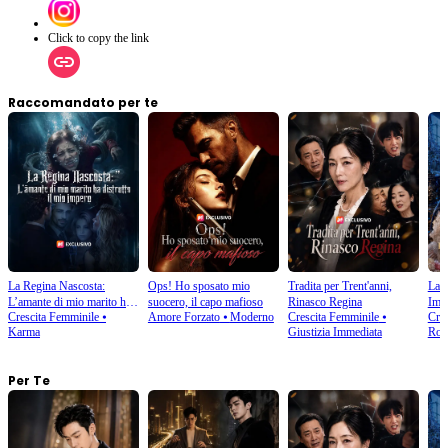
Click to copy the link
Raccomandato per te
La Regina Nascosta:
Ops! Ho sposato mio
Tradita per Trent'anni,
La V
L’amante di mio marito ha
suocero, il capo mafioso
Rinasco Regina
Imm
Crescita Femminile
⦁
Amore Forzato
⦁
Moderno
Crescita Femminile
⦁
Cres
distrutto il mio impero
Karma
Giustizia Immediata
Rom
Per Te