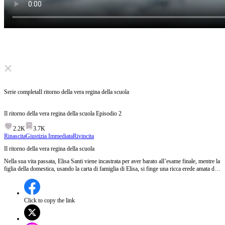
Click to unmute
Serie completa
Il ritorno della vera regina della scuola
Il ritorno della vera regina della scuola
Episodio
2
2.2K
3.7K
Rinascita
Giustizia Immediata
Rivincita
Il ritorno della vera regina della scuola
Nella sua vita passata, Elisa Santi viene incastrata per aver barato all’esame finale, mentre la
figlia della domestica, usando la carta di famiglia di Elisa, si finge una ricca erede amata da
tutti. Nessuno crede alla sua innocenza. Suo padre viene accusato di corruzione, l’azienda
fallisce ed Elisa muore dopo essere stata brutalmente umiliata. Quando riapre gli occhi, è di
nuovo all’ultimo anno di liceo. Questa volta, Elisa non chiederà giustizia: la prenderà con le
proprie mani.
Click to copy the link