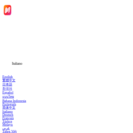
Inizio
Categoria
Scarica
Notizia
Italiano
English
繁體中文
日本語
한국어
Español
แบบไทย
Bahasa Indonesia
Português
简体中文
Italiano
Deutsch
Français
Türkçe
Melayu
عربي
Tiếng Việt