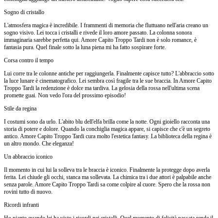
Sogno di cristallo
L'atmosfera magica è incredibile. I frammenti di memoria che fluttuano nell'aria creano un
sogno visivo. Lei tocca i cristalli e rivede il loro amore passato. La colonna sonora
immaginaria sarebbe perfetta qui. Amore Capito Troppo Tardi non è solo romance, è
fantasia pura. Quel finale sotto la luna piena mi ha fatto sospirare forte.
Corsa contro il tempo
Lui corre tra le colonne antiche per raggiungerla. Finalmente capisce tutto? L'abbraccio sotto
la luce lunare è cinematografico. Lei sembra così fragile tra le sue braccia. In Amore Capito
Troppo Tardi la redenzione è dolce ma tardiva. La gelosia della rossa nell'ultima scena
promette guai. Non vedo l'ora del prossimo episodio!
Stile da regina
I costumi sono da urlo. L'abito blu dell'elfa brilla come la notte. Ogni gioiello racconta una
storia di potere e dolore. Quando la conchiglia magica appare, si capisce che c'è un segreto
antico. Amore Capito Troppo Tardi cura molto l'estetica fantasy. La biblioteca della regina è
un altro mondo. Che eleganza!
Un abbraccio iconico
Il momento in cui lui la solleva tra le braccia è iconico. Finalmente la protegge dopo averla
ferita. Lei chiude gli occhi, stanca ma sollevata. La chimica tra i due attori è palpabile anche
senza parole. Amore Capito Troppo Tardi sa come colpire al cuore. Spero che la rossa non
rovini tutto di nuovo.
Ricordi infranti
Ho pianto quando lei ha visto i ricordi nei cristalli. Quel momento di felicità passata rende il