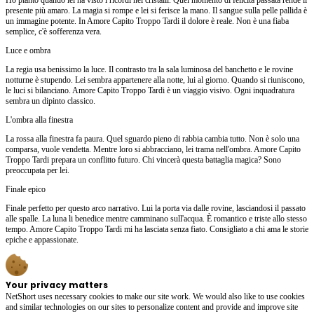
presente più amaro. La magia si rompe e lei si ferisce la mano. Il sangue sulla pelle pallida è
un immagine potente. In Amore Capito Troppo Tardi il dolore è reale. Non è una fiaba
semplice, c'è sofferenza vera.
Luce e ombra
La regia usa benissimo la luce. Il contrasto tra la sala luminosa del banchetto e le rovine
notturne è stupendo. Lei sembra appartenere alla notte, lui al giorno. Quando si riuniscono,
le luci si bilanciano. Amore Capito Troppo Tardi è un viaggio visivo. Ogni inquadratura
sembra un dipinto classico.
L'ombra alla finestra
La rossa alla finestra fa paura. Quel sguardo pieno di rabbia cambia tutto. Non è solo una
comparsa, vuole vendetta. Mentre loro si abbracciano, lei trama nell'ombra. Amore Capito
Troppo Tardi prepara un conflitto futuro. Chi vincerà questa battaglia magica? Sono
preoccupata per lei.
Finale epico
Finale perfetto per questo arco narrativo. Lui la porta via dalle rovine, lasciandosi il passato
alle spalle. La luna li benedice mentre camminano sull'acqua. È romantico e triste allo stesso
tempo. Amore Capito Troppo Tardi mi ha lasciata senza fiato. Consigliato a chi ama le storie
epiche e appassionate.
Your privacy matters
NetShort uses necessary cookies to make our site work. We would also like to use cookies
and similar technologies on our sites to personalize content and provide and improve site