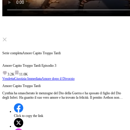
Click to unmute
Serie completa
Amore Capito Troppo Tardi​
Amore Capito Troppo Tardi​
Episodio
3
3.2K
11.0K
Vendetta
Giustizia Immediata
Amore dopo il Divorzio
Amore Capito Troppo Tardi​
Cynthia ha smascherato le menzogne del Dio della Guerra e ha sposato il figlio del Dio
degli Inferi. Ha guarito il suo vero amore e ha trovato la felicità. Il pentito Aethon non
riuscirà mai a riconquistare sua moglie, svanendo per sempre. L'eroina ha iniziato una
nuova vita.
Click to copy the link