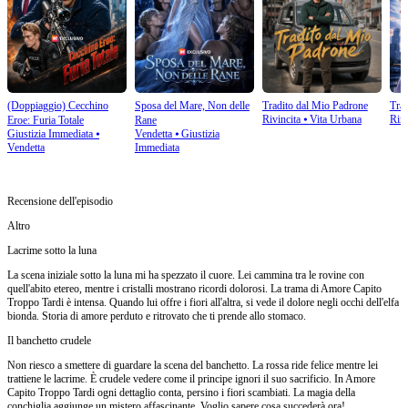
(Doppiaggio) Cecchino
Sposa del Mare, Non delle
Tradito dal Mio Padrone
Trad
Rivincita
⦁
Vita Urbana
Rina
Eroe: Furia Totale
Rane​
Giustizia Immediata
⦁
Vendetta
⦁
Giustizia
Vendetta
Immediata
Recensione dell'episodio
Altro
Lacrime sotto la luna
La scena iniziale sotto la luna mi ha spezzato il cuore. Lei cammina tra le rovine con
quell'abito etereo, mentre i cristalli mostrano ricordi dolorosi. La trama di Amore Capito
Troppo Tardi è intensa. Quando lui offre i fiori all'altra, si vede il dolore negli occhi dell'elfa
bionda. Storia di amore perduto e ritrovato che ti prende allo stomaco.
Il banchetto crudele
Non riesco a smettere di guardare la scena del banchetto. La rossa ride felice mentre lei
trattiene le lacrime. È crudele vedere come il principe ignori il suo sacrificio. In Amore
Capito Troppo Tardi ogni dettaglio conta, persino i fiori scambiati. La magia della
conchiglia aggiunge un mistero affascinante. Voglio sapere cosa succederà ora!