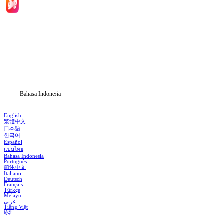
Beranda
Serial Drama
Unduh
Blog
Bahasa Indonesia
English
繁體中文
日本語
한국어
Español
แบบไทย
Bahasa Indonesia
Português
简体中文
Italiano
Deutsch
Français
Türkçe
Melayu
عربي
Tiếng Việt
हिंदी