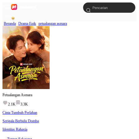
Beranda
Drama Epik
petualangan asmara
Petualangan Asmara
2.1K
3.3K
Cinta Tumbuh Perlahan
Serigala Berbulu Domba
Identitas Rahasia