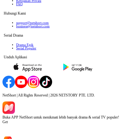
Kebijakan Privasi
FAQ
Hubungi Kami
support@netshort.com
business@netshort.com
Serial Drama
Drama Epik
Serial Populer
Unduh Aplikasi
NetShort | All Rights Reserved |
2026
NETSTORY PTE. LTD.
Buka APP NetShort untuk menikmati lebih banyak drama & serial TV populer!
Get