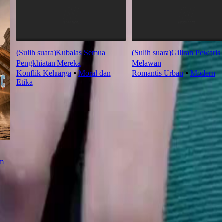
(Sulih suara)Kubalas Semua
(Sulih suara)Giliran Pewaris 
Pengkhiatan Mereka
Melawan
Konflik Keluarga
⦁
Moral dan
Romantis Urban
⦁
Modern
Etika
m