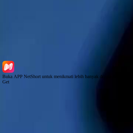
Unduh Aplikasi
NetShort | All Rights Reserved |
2026
NETSTORY PTE. LTD.
Buka APP NetShort untuk menikmati lebih banyak drama & serial T
Get
Beranda
Serial Drama
Unduh