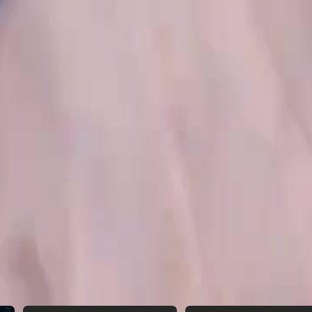
n Hiskia, mereka berdua demi
bulnya rasa cinta antara Hiskia
 dipanggil untuk menandatangani
an memastikan keselamatan Hiskia dan
kilo, dan Erlangga mengungkapkan
iskia dan Erlangga akan berkembang
22
23
24
25
26
27
28
29
30
46
47
48
49
50
51
52
53
54
55
56
57
58
59
60
76
77
78
79
80
81
82
83
84
85
86
87
88
89
90