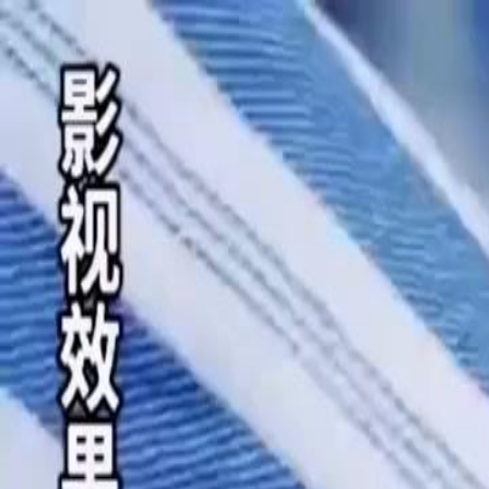
Beranda
S
Bahasa Indonesia
English
繁體中文
日本語
한국어
Español
แบบไท
Việt
हिंदी
Beranda
Serial Drama
rupanya suamiku royal