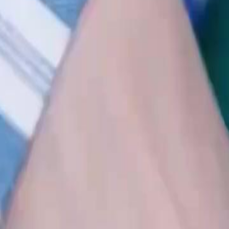
ntikan dia untuk bersama Irfan, dan
 Sepuluh bulan kemudian, Hiskia