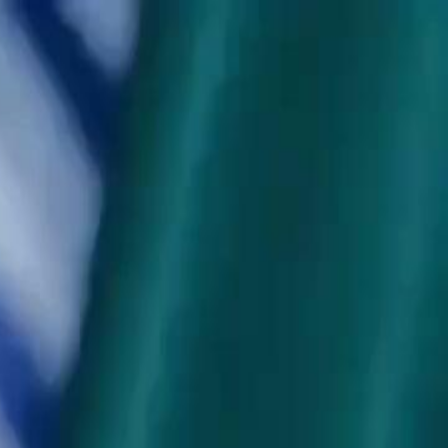
Login sekarang, buka cerita
elayu
عربي
Tiếng
seru!
Login