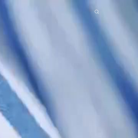
erial Drama
Unduh
Blog
ย
Bahasa Indonesia
Português
简体中文
Italiano
Deutsch
Français
Türkçe
M