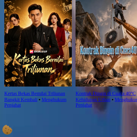
Kertas Bekas Bernilai Triliunan
Kontrak Dingin di Cuaca 40°C
Bangkit Kembali
⦁
Menghukum
Kehidupan Urban
⦁
Menghuku
Penjahat
Penjahat