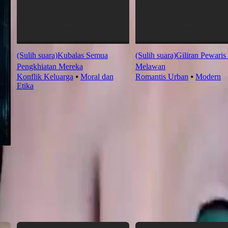
(Sulih suara)Kubalas Semua
(Sulih suara)Giliran Pewaris 
Pengkhiatan Mereka
Melawan
Konflik Keluarga
⦁
Moral dan
Romantis Urban
⦁
Modern
Etika