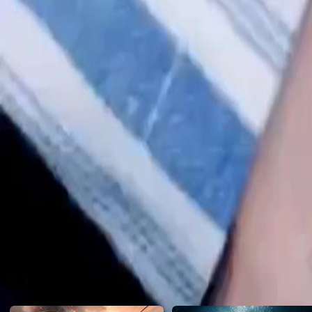
melahirkan anaknya,Gabriel. Siapa sangka bapaknya Gabriel datangi
menanggapi masa depan Gabriel memutuskan untuk menikah dan tertim
dan ia.. Episode 1:Hiskia mengalami persalinan yang sulit dengan posisi bayi yang salah dan risiko
pendarahan parah. Dalam keadaan darurat, ayah dari bayi, Erlangga,
Click to copy the link
persetujuan operasi. Meski awalnya tidak dikenal, Erlangga hadir d
bayi mereka. Akhirnya, bayi laki-laki sehat lahir dengan berat 2,6 
identitasnya sebagai ayah dari anak tersebut.Bagaimana hubungan H
setelah kelahiran anak mereka?
Click to copy the link
1 - 30
31 - 60
61 -90
Semua Episode
2
3
4
5
6
7
8
9
10
11
12
13
14
15
16
17
18
19
20
21
31
32
33
34
35
36
37
38
39
40
41
42
43
44
45
61
62
63
64
65
66
67
68
69
70
71
72
73
74
75
Rekomendasi untuk Anda