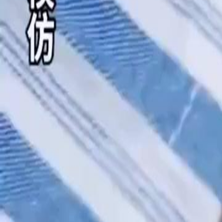
Drama ini sudah tidak tersedia
Rupanya Suamiku Royal
Episode
1
2.1K
2.3K
Cinta Setelah Nikah
Menikah Kilat
Modern
Kelahiran yang Mengejutkan
Saat Hiskia pesta tunangan dengan Irfan, kakak tirinya Hisna mengga
Hiskia malah bersama seorang pria asing memiliki malam yang seru.