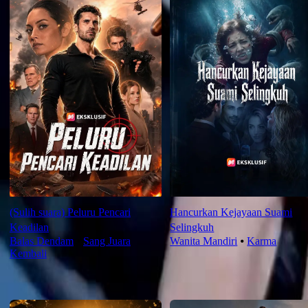
(Sulih suara) Peluru Pencari
Hancurkan Kejayaan Suami
Keadilan
Selingkuh
Balas Dendam
⦁
Sang Juara
Wanita Mandiri
⦁
Karma
Kembali
Rekomendasi Terbaru