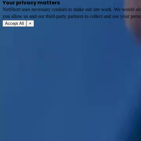
Your privacy matters
NetShort uses necessary cookies to make our site work. We would also l
you allow us and our third-party partners to collect and use your perso
Accept All
×
Tentang
Syarat Layanan
Kebijakan Privasi
FAQ
Hubungi Kami
support@netshort.com
business@netshort.com
Komunitas
Serial Drama
Drama Epik
Serial Populer