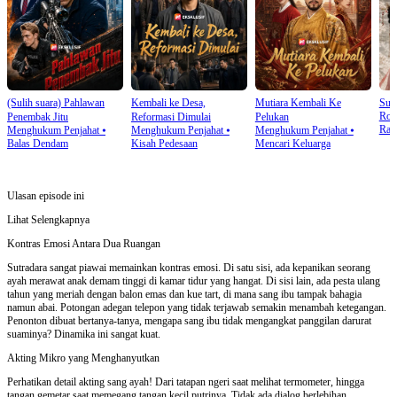
(Sulih suara) Pahlawan
Kembali ke Desa,
Mutiara Kembali Ke
Sua
Rom
Penembak Jitu
Reformasi Dimulai
Pelukan
Rah
Menghukum Penjahat
⦁
Menghukum Penjahat
⦁
Menghukum Penjahat
⦁
Balas Dendam
Kisah Pedesaan
Mencari Keluarga
Ulasan episode ini
Lihat Selengkapnya
Kontras Emosi Antara Dua Ruangan
Sutradara sangat piawai memainkan kontras emosi. Di satu sisi, ada kepanikan seorang
ayah merawat anak demam tinggi di kamar tidur yang hangat. Di sisi lain, ada pesta ulang
tahun yang meriah dengan balon emas dan kue tart, di mana sang ibu tampak bahagia
namun abai. Potongan adegan telepon yang tidak terjawab semakin menambah ketegangan.
Penonton dibuat bertanya-tanya, mengapa sang ibu tidak mengangkat panggilan darurat
suaminya? Dinamika ini sangat kuat.
Akting Mikro yang Menghanyutkan
Perhatikan detail akting sang ayah! Dari tatapan ngeri saat melihat termometer, hingga
tangan gemetar saat memegang tangan kecil putrinya. Tidak ada dialog berlebihan,