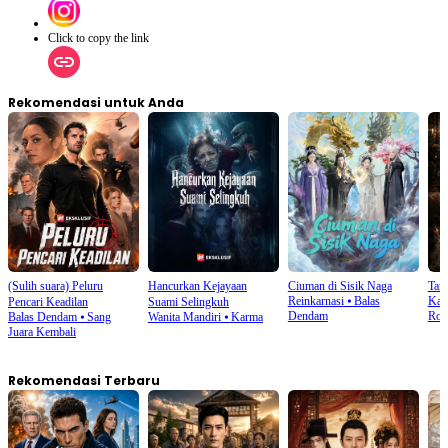
Click to copy the link
Rekomendasi untuk Anda
(Sulih suara) Peluru
Hancurkan Kejayaan
Ciuman di Sisik Naga
Tand
Reinkarnasi
⦁
Balas
Kab
Pencari Keadilan
Suami Selingkuh
Dendam
Rom
Balas Dendam
⦁
Sang
Wanita Mandiri
⦁
Karma
Juara Kembali
Rekomendasi Terbaru