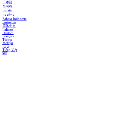
日本語
한국어
Español
แบบไทย
Bahasa Indonesia
Português
简体中文
Italiano
Deutsch
Français
Türkçe
Melayu
عربي
Tiếng Việt
हिंदी