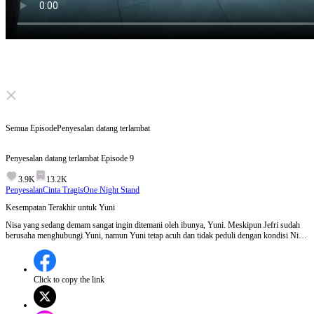
Click to unmute
Semua Episode
Penyesalan datang terlambat
Penyesalan datang terlambat
Episode
9
3.9K
13.2K
Penyesalan
Cinta Tragis
One Night Stand
Kesempatan Terakhir untuk Yuni
Nisa yang sedang demam sangat ingin ditemani oleh ibunya, Yuni. Meskipun Jefri sudah
berusaha menghubungi Yuni, namun Yuni tetap acuh dan tidak peduli dengan kondisi Nisa.
Ini menjadi kesempatan terakhir bagi Yuni untuk memperbaiki hubungan dengan anaknya,
tetapi dia malah menunjukkan perhatiannya pada orang lain.Akankah Yuni akhirnya
menyadari kesalahannya dan kembali ke Nisa dan Jefri?
Click to copy the link