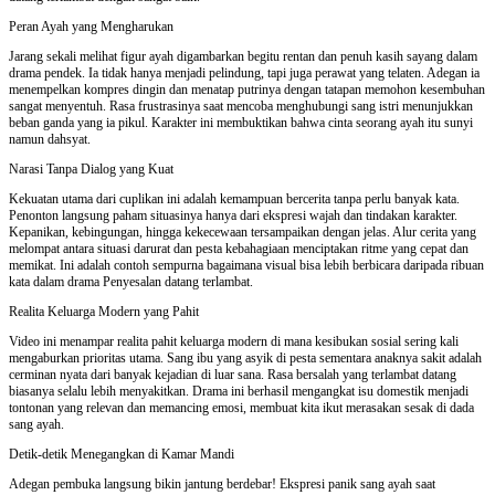
Peran Ayah yang Mengharukan
Jarang sekali melihat figur ayah digambarkan begitu rentan dan penuh kasih sayang dalam
drama pendek. Ia tidak hanya menjadi pelindung, tapi juga perawat yang telaten. Adegan ia
menempelkan kompres dingin dan menatap putrinya dengan tatapan memohon kesembuhan
sangat menyentuh. Rasa frustrasinya saat mencoba menghubungi sang istri menunjukkan
beban ganda yang ia pikul. Karakter ini membuktikan bahwa cinta seorang ayah itu sunyi
namun dahsyat.
Narasi Tanpa Dialog yang Kuat
Kekuatan utama dari cuplikan ini adalah kemampuan bercerita tanpa perlu banyak kata.
Penonton langsung paham situasinya hanya dari ekspresi wajah dan tindakan karakter.
Kepanikan, kebingungan, hingga kekecewaan tersampaikan dengan jelas. Alur cerita yang
melompat antara situasi darurat dan pesta kebahagiaan menciptakan ritme yang cepat dan
memikat. Ini adalah contoh sempurna bagaimana visual bisa lebih berbicara daripada ribuan
kata dalam drama Penyesalan datang terlambat.
Realita Keluarga Modern yang Pahit
Video ini menampar realita pahit keluarga modern di mana kesibukan sosial sering kali
mengaburkan prioritas utama. Sang ibu yang asyik di pesta sementara anaknya sakit adalah
cerminan nyata dari banyak kejadian di luar sana. Rasa bersalah yang terlambat datang
biasanya selalu lebih menyakitkan. Drama ini berhasil mengangkat isu domestik menjadi
tontonan yang relevan dan memancing emosi, membuat kita ikut merasakan sesak di dada
sang ayah.
Detik-detik Menegangkan di Kamar Mandi
Adegan pembuka langsung bikin jantung berdebar! Ekspresi panik sang ayah saat