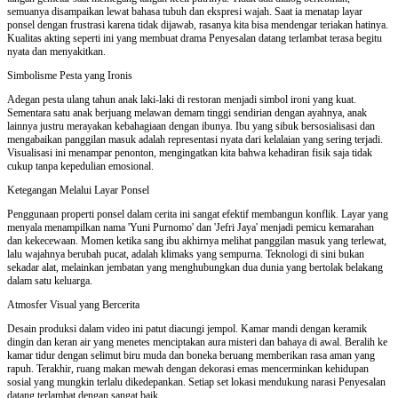
semuanya disampaikan lewat bahasa tubuh dan ekspresi wajah. Saat ia menatap layar
ponsel dengan frustrasi karena tidak dijawab, rasanya kita bisa mendengar teriakan hatinya.
Kualitas akting seperti ini yang membuat drama Penyesalan datang terlambat terasa begitu
nyata dan menyakitkan.
Simbolisme Pesta yang Ironis
Adegan pesta ulang tahun anak laki-laki di restoran menjadi simbol ironi yang kuat.
Sementara satu anak berjuang melawan demam tinggi sendirian dengan ayahnya, anak
lainnya justru merayakan kebahagiaan dengan ibunya. Ibu yang sibuk bersosialisasi dan
mengabaikan panggilan masuk adalah representasi nyata dari kelalaian yang sering terjadi.
Visualisasi ini menampar penonton, mengingatkan kita bahwa kehadiran fisik saja tidak
cukup tanpa kepedulian emosional.
Ketegangan Melalui Layar Ponsel
Penggunaan properti ponsel dalam cerita ini sangat efektif membangun konflik. Layar yang
menyala menampilkan nama 'Yuni Purnomo' dan 'Jefri Jaya' menjadi pemicu kemarahan
dan kekecewaan. Momen ketika sang ibu akhirnya melihat panggilan masuk yang terlewat,
lalu wajahnya berubah pucat, adalah klimaks yang sempurna. Teknologi di sini bukan
sekadar alat, melainkan jembatan yang menghubungkan dua dunia yang bertolak belakang
dalam satu keluarga.
Atmosfer Visual yang Bercerita
Desain produksi dalam video ini patut diacungi jempol. Kamar mandi dengan keramik
dingin dan keran air yang menetes menciptakan aura misteri dan bahaya di awal. Beralih ke
kamar tidur dengan selimut biru muda dan boneka beruang memberikan rasa aman yang
rapuh. Terakhir, ruang makan mewah dengan dekorasi emas mencerminkan kehidupan
sosial yang mungkin terlalu dikedepankan. Setiap set lokasi mendukung narasi Penyesalan
datang terlambat dengan sangat baik.