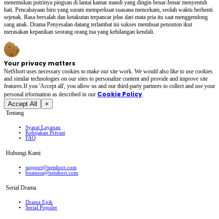
menemukan putrinya pingsan di lantai kamar mandi yang dingin benar-benar menyentuh
hati. Pencahayaan biru yang suram memperkuat suasana mencekam, seolah waktu berhenti
sejenak. Rasa bersalah dan ketakutan terpancar jelas dari mata pria itu saat menggendong
sang anak. Drama Penyesalan datang terlambat ini sukses membuat penonton ikut
merasakan kepanikan seorang orang tua yang kehilangan kendali.
Your privacy matters
NetShort uses necessary cookies to make our site work. We would also like to use cookies
and similar technologies on our sites to personalize content and provide and improve site
features.If you 'Accept all', you allow us and our third-party partners to collect and use your
Cookie Policy
personal irformation as described in our
.
Accept All
×
Tentang
Syarat Layanan
Kebijakan Privasi
FAQ
Hubungi Kami
support@netshort.com
business@netshort.com
Serial Drama
Drama Epik
Serial Populer