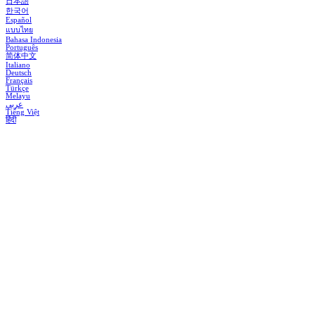
日本語
한국어
Español
แบบไทย
Bahasa Indonesia
Português
简体中文
Italiano
Deutsch
Français
Türkçe
Melayu
عربي
Tiếng Việt
हिंदी