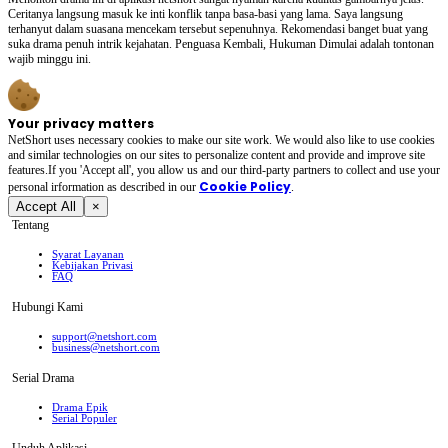
Ceritanya langsung masuk ke inti konflik tanpa basa-basi yang lama. Saya langsung
terhanyut dalam suasana mencekam tersebut sepenuhnya. Rekomendasi banget buat yang
suka drama penuh intrik kejahatan. Penguasa Kembali, Hukuman Dimulai adalah tontonan
wajib minggu ini.
Your privacy matters
NetShort uses necessary cookies to make our site work. We would also like to use cookies
and similar technologies on our sites to personalize content and provide and improve site
features.If you 'Accept all', you allow us and our third-party partners to collect and use your
Cookie Policy
personal irformation as described in our
.
Accept All
×
Tentang
Syarat Layanan
Kebijakan Privasi
FAQ
Hubungi Kami
support@netshort.com
business@netshort.com
Serial Drama
Drama Epik
Serial Populer
Unduh Aplikasi