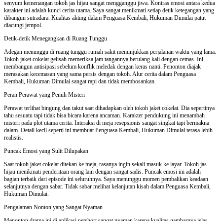
senyum kemenangan tokoh jas hijau sangat mengganggu jiwa. Kontras emosi antara kedua
karakter ini adalah kunci cerita utama. Saya sangat menikmati setiap detik ketegangan yang
dibangun sutradara. Kualitas akting dalam Penguasa Kembali, Hukuman Dimulai patut
diacungi jempol.
Detik-detik Menegangkan di Ruang Tunggu
Adegan menunggu di ruang tunggu rumah sakit menunjukkan perjalanan waktu yang lama.
Tokoh jaket cokelat gelisah memeriksa jam tangannya berulang kali dengan cemas. Ini
membangun antisipasi sebelum konflik meledak dengan keras nanti. Penonton diajak
merasakan kecemasan yang sama persis dengan tokoh. Alur cerita dalam Penguasa
Kembali, Hukuman Dimulai sangat rapi dan tidak membosankan.
Peran Perawat yang Penuh Misteri
Perawat terlihat bingung dan takut saat dihadapkan oleh tokoh jaket cokelat. Dia sepertinya
tahu sesuatu tapi tidak bisa bicara karena ancaman. Karakter pendukung ini menambah
misteri pada plot utama cerita. Interaksi di meja resepsionis sangat singkat tapi bermakna
dalam. Detail kecil seperti ini membuat Penguasa Kembali, Hukuman Dimulai terasa lebih
realistis.
Puncak Emosi yang Sulit Dilupakan
Saat tokoh jaket cokelat ditekan ke meja, rasanya ingin sekali masuk ke layar. Tokoh jas
hijau menikmati penderitaan orang lain dengan sangat sadis. Puncak emosi ini adalah
bagian terbaik dari episode ini seluruhnya. Saya menunggu momen pembalikan keadaan
selanjutnya dengan sabar. Tidak sabar melihat kelanjutan kisah dalam Penguasa Kembali,
Hukuman Dimulai.
Pengalaman Nonton yang Sangat Nyaman
Menonton drama ini di aplikasi netshort sangat nyaman karena kualitas gambarnya jelas.