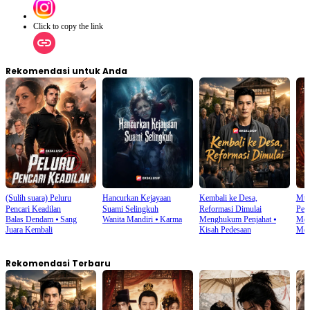
Click to copy the link
Rekomendasi untuk Anda
(Sulih suara) Peluru
Hancurkan Kejayaan
Kembali ke Desa,
Mut
Pencari Keadilan
Suami Selingkuh
Reformasi Dimulai
Pel
Balas Dendam
⦁
Sang
Wanita Mandiri
⦁
Karma
Menghukum Penjahat
⦁
Men
Juara Kembali
Kisah Pedesaan
Men
Rekomendasi Terbaru