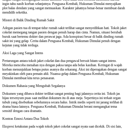
ingin tahu nasib korban selanjutnya. Penguasa Kembali, Hukuman Dimulai menyajikan
plot balas dendam yang sangat memuaskan. Karakter jahatnya benar-benar membuat darah
mendidih seketika.
Misteri di Balik Dinding Rumah Sakit
Adegan pasien tua di tempat tidur rumah sakit terlihat sangat menyedihkan hati. Tokoh jaket
cokelat memegang tangan pasien dengan penuh harap dan cinta. Namun, situasi berubah
buruk saat bertemu dokter dan perawat jaga. Ada konspirasi besar di balik dinding rumah
sakit ini yang gelap. Cerita dalam Penguasa Kembali, Hukuman Dimulai penuh dengan
kejutan yang tidak terduga.
Aksi Laga yang Sangat Intens
Pertarungan antara tokoh jaket cokelat dan dua pengawal bersuit hitam sangat intens.
Mereka mencoba menahan nya dengan paksa tanpa ada belas kasihan. Keringat di wajah
korban menunjukkan betapa putus asanya dia sekarang. Aksi ini diperagakan dengan sangat
meyakinkan oleh para pemain ahli. Nuansa gelap dalam Penguasa Kembali, Hukuman
Dimulai membuat kita terus penasaran.
Dokumen Rahasia yang Mengubah Segalanya
Dokumen yang dibawa dokter terlihat sangat penting bagi jalannya cerita ini. Tokoh jas
hijau tersenyum puas saat melihat dokumen itu di atas meja. Sepertinya ini terkait organ
tubuh yang disebutkan sebelumnya secara halus. Intrik medis seperti ini jarang terlihat di
drama biasa lainnya. Penguasa Kembali, Hukuman Dimulai berani mengangkat tema
sensitif dengan cara dramatis.
Kontras Emosi Antara Dua Tokoh
Ekspresi ketakutan pada wajah tokoh jaket cokelat sangat nyata saat dicekik. Di sisi lain,