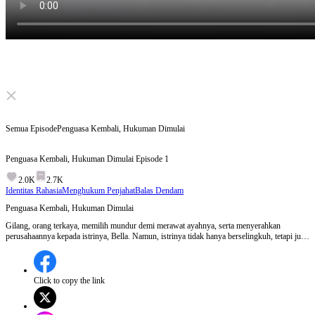
Click to unmute
Semua Episode
Penguasa Kembali, Hukuman Dimulai
Penguasa Kembali, Hukuman Dimulai
Episode
1
2.0K
2.7K
Identitas Rahasia
Menghukum Penjahat
Balas Dendam
Penguasa Kembali, Hukuman Dimulai
Gilang, orang terkaya, memilih mundur demi merawat ayahnya, serta menyerahkan
perusahaannya kepada istrinya, Bella. Namun, istrinya tidak hanya berselingkuh, tetapi juga
menggunakan kekuasaan untuk merebut ginjal yang dibutuhkan ayahnya. Amarah Gilang
meledak. Kali ini, ia akan menarik kembali semua yang telah ia berikan dan membalas
dendam dengan keras.
Click to copy the link