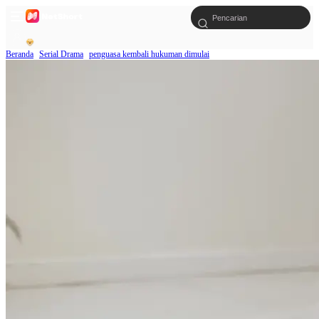
Beranda
Serial Drama
penguasa kembali hukuman dimulai