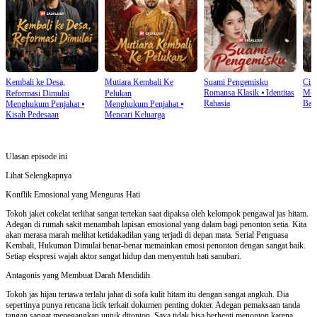
Kembali ke Desa,
Mutiara Kembali Ke
Suami Pengemisku
Cinc
Romansa Klasik
⦁
Identitas
Men
Reformasi Dimulai
Pelukan
Rahasia
Bal
Menghukum Penjahat
⦁
Menghukum Penjahat
⦁
Kisah Pedesaan
Mencari Keluarga
Ulasan episode ini
Lihat Selengkapnya
Konflik Emosional yang Menguras Hati
Tokoh jaket cokelat terlihat sangat tertekan saat dipaksa oleh kelompok pengawal jas hitam.
Adegan di rumah sakit menambah lapisan emosional yang dalam bagi penonton setia. Kita
akan merasa marah melihat ketidakadilan yang terjadi di depan mata. Serial Penguasa
Kembali, Hukuman Dimulai benar-benar memainkan emosi penonton dengan sangat baik.
Setiap ekspresi wajah aktor sangat hidup dan menyentuh hati sanubari.
Antagonis yang Membuat Darah Mendidih
Tokoh jas hijau tertawa terlalu jahat di sofa kulit hitam itu dengan sangat angkuh. Dia
sepertinya punya rencana licik terkait dokumen penting dokter. Adegan pemaksaan tanda
tangan sangat menegangkan untuk ditonton. Saya tidak bisa berhenti menonton karena