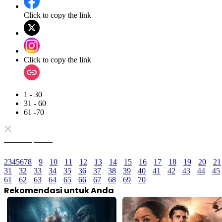
Click to copy the link
Click to copy the link
1 - 30
31 - 60
61 -70
Semua Episode
2
3
4
5
6
7
8
9
10
11
12
13
14
15
16
17
18
19
20
21
31
32
33
34
35
36
37
38
39
40
41
42
43
44
45
61
62
63
64
65
66
67
68
69
70
Rekomendasi untuk Anda