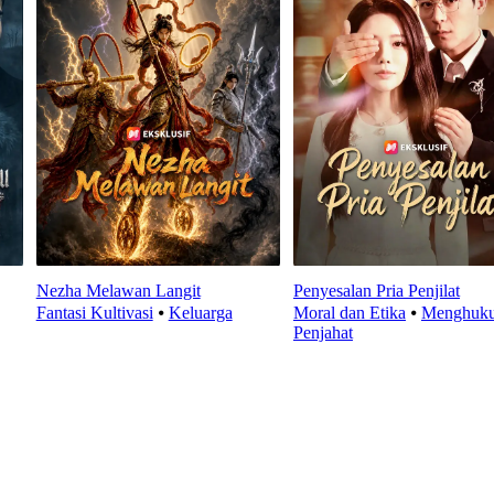
Nezha Melawan Langit
Penyesalan Pria Penjilat
Fantasi Kultivasi
⦁
Keluarga
Moral dan Etika
⦁
Menghuk
Penjahat