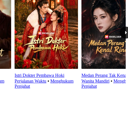
Istri Dokter Pembawa Hoki
Medan Perang Tak Kenal
um
Perjalanan Waktu
⦁
Menghukum
Wanita Mandiri
⦁
Mengh
Penjahat
Penjahat