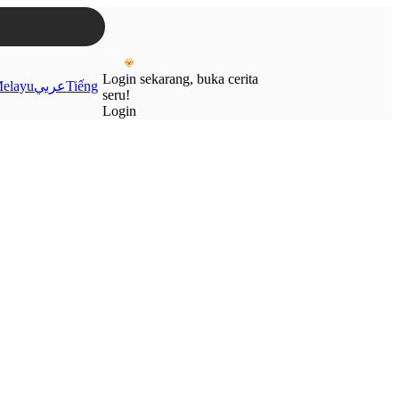
Login sekarang, buka cerita
elayu
عربي
Tiếng
seru!
Login