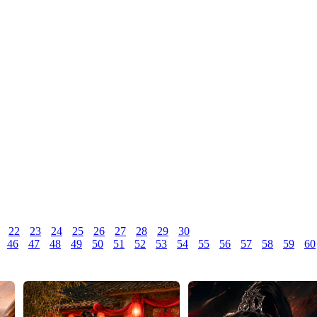
22
23
24
25
26
27
28
29
30
46
47
48
49
50
51
52
53
54
55
56
57
58
59
60