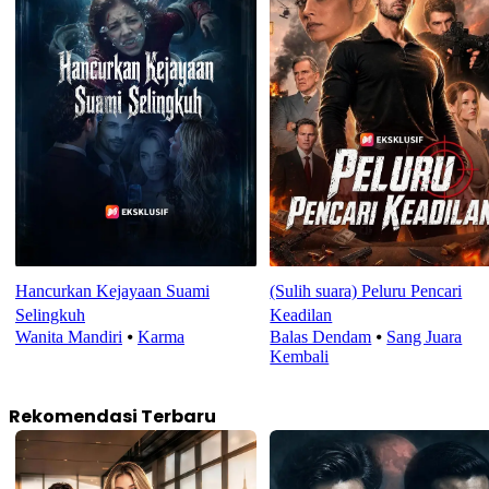
Hancurkan Kejayaan Suami
(Sulih suara) Peluru Pencari
Selingkuh
Keadilan
Wanita Mandiri
⦁
Karma
Balas Dendam
⦁
Sang Juara
Kembali
Rekomendasi Terbaru