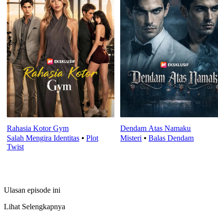
Rahasia Kotor Gym
Dendam Atas Namaku
Salah Mengira Identitas
⦁
Plot
Misteri
⦁
Balas Dendam
Twist
Ulasan episode ini
Lihat Selengkapnya