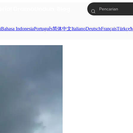
erial Drama
Unduh
Blog
ย
Bahasa Indonesia
Português
简体中文
Italiano
Deutsch
Français
Türkçe
M