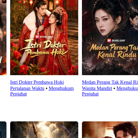
Istri Dokter Pembawa Hoki
Medan Perang Tak Kenal R
Perjalanan Waktu
⦁
Menghukum
Wanita Mandiri
⦁
Menghuk
Penjahat
Penjahat