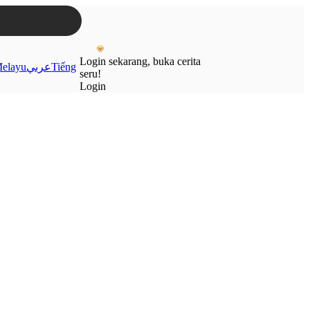
Login sekarang, buka cerita
elayu
عربي
Tiếng
seru!
Login