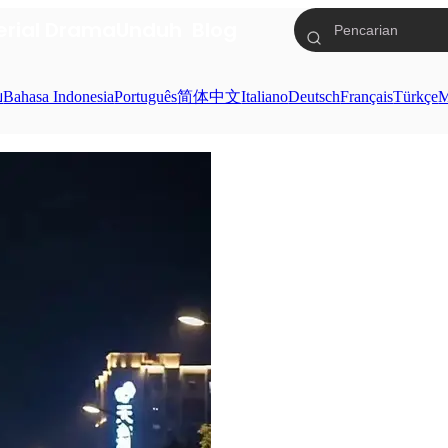
erial Drama
Unduh
Blog
ย
Bahasa Indonesia
Português
简体中文
Italiano
Deutsch
Français
Türkçe
M