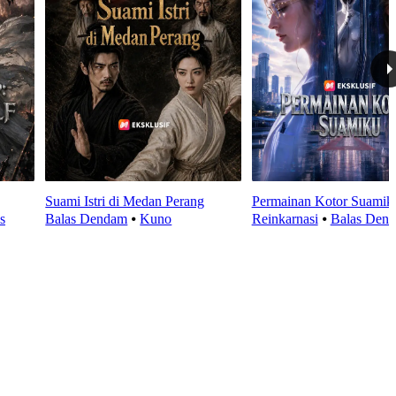
Suami Istri di Medan Perang
Permainan Kotor Suamik
s
Balas Dendam
⦁
Kuno
Reinkarnasi
⦁
Balas Den