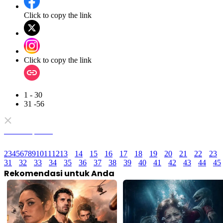
Click to copy the link
Click to copy the link
1 - 30
31 -56
Semua Episode
2
3
4
5
6
7
8
9
10
11
12
13
14
15
16
17
18
19
20
21
22
23
31
32
33
34
35
36
37
38
39
40
41
42
43
44
45
Rekomendasi untuk Anda