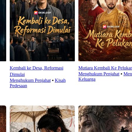
Kembali ke Desa, Reformasi
Mutiara Kembali Ke Peluka
Menghukum Penjahat
⦁
Men
Dimulai
Keluarga
Menghukum Penjahat
⦁
Kisah
Pedesaan