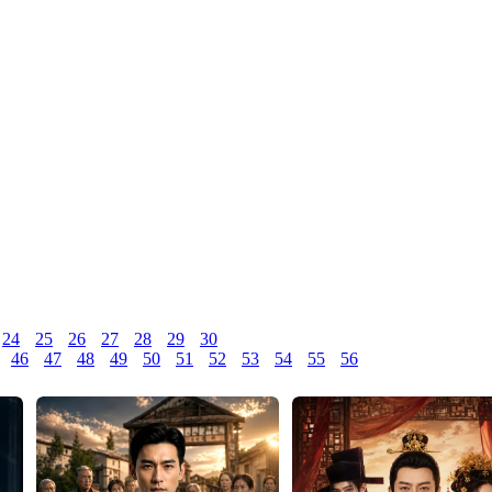
24
25
26
27
28
29
30
46
47
48
49
50
51
52
53
54
55
56