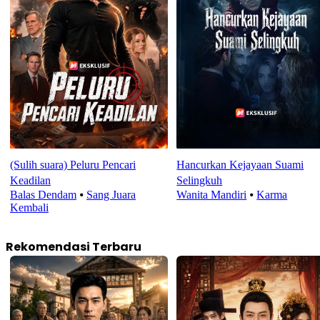
(Sulih suara) Peluru Pencari
Hancurkan Kejayaan Suami
Keadilan
Selingkuh
Balas Dendam
⦁
Sang Juara
Wanita Mandiri
⦁
Karma
Kembali
Rekomendasi Terbaru