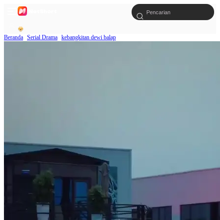
Beranda
Serial Drama
kebangkitan dewi balap