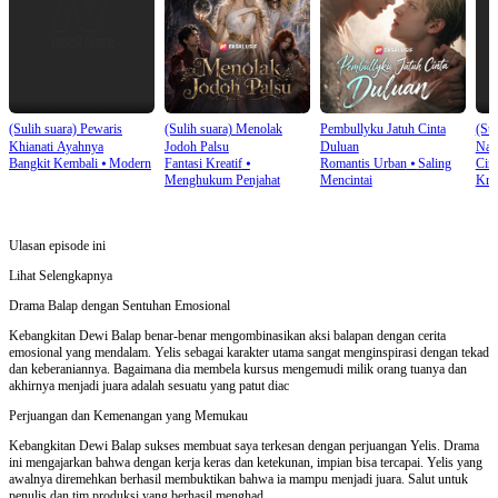
(Sulih suara) Pewaris
(Sulih suara) Menolak
Pembullyku Jatuh Cinta
(Sul
Khianati Ayahnya
Jodoh Palsu
Duluan
Nag
Bangkit Kembali
⦁
Modern
Fantasi Kreatif
⦁
Romantis Urban
⦁
Saling
Cint
Menghukum Penjahat
Mencintai
Krea
Ulasan episode ini
Lihat Selengkapnya
Drama Balap dengan Sentuhan Emosional
Kebangkitan Dewi Balap benar-benar mengombinasikan aksi balapan dengan cerita
emosional yang mendalam. Yelis sebagai karakter utama sangat menginspirasi dengan tekad
dan keberaniannya. Bagaimana dia membela kursus mengemudi milik orang tuanya dan
akhirnya menjadi juara adalah sesuatu yang patut diac
Perjuangan dan Kemenangan yang Memukau
Kebangkitan Dewi Balap sukses membuat saya terkesan dengan perjuangan Yelis. Drama
ini mengajarkan bahwa dengan kerja keras dan ketekunan, impian bisa tercapai. Yelis yang
awalnya diremehkan berhasil membuktikan bahwa ia mampu menjadi juara. Salut untuk
penulis dan tim produksi yang berhasil menghad