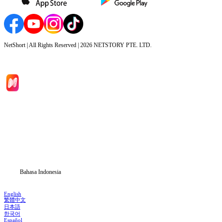
NetShort | All Rights Reserved |
2026
NETSTORY PTE. LTD.
Beranda
Serial Drama
Unduh
Blog
Bahasa Indonesia
English
繁體中文
日本語
한국어
Español