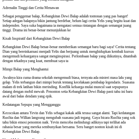
Adrenalin Tinggi dan Cerita Menawan
Sebagai penggemar balap, Kebangkitan Dewi Balap adalah tontonan yang pas banget!
Setiap adegan balapnya bikin jantung berdebar, belum lagi cerita Yelis yang begitu kuat dan
independen. Saya suka bagaimana ia mengatasi semua rintangan dengan semangat juang
tinggi. Drama ini benar-benar menunjukkan ke
Kisah Inspiratif dari Kebangkitan Dewi Balap
Kebangkitan Dewi Balap benar-benar memberikan semangat baru bagi saya! Cerita tentang
Dian yang bereinkarnasi menjadi Yelis dan berjuang untuk menghidupkan kembali kursus
mengemudi keluarganya sangat menginspirasi. Perlombaan balap yang diikutinya, ditambah
dengan tekadnya yang kuat, membuat saya ta
Mimpi Balap yang Menghantui
Awalnya kira cuma drama sekolah mengemudi biasa, ternyata ada misteri masa lalu yang
gelap. Yelis terbangun dari mimpi buruk tentang kecelakaan pembalap legendaris. Suasana
malam di trek latihan bikin merinding. Konflik keluarga mulai muncul saat sepupunya
datang dengan mobil mewah. Penonton setia Kebangkitan Dewi Balap pasti tahu ini baru
awal dari balas dendam yang epik.
Kedatangan Sepupu yang Mengganggu
Kecocokan antara Yevin dan Yelis sebagai kakak adik terasa sangat alami. Tapi kedatangan
Rusfita dan Willian langsung mengubah suasana jadi tegang. Gaya bicara Rusfita yang sok
tahu bikin emosi penonton naik. Yevin mencoba melindungi adiknya tapi terlihat ada
rahasia besar yang mereka sembunyikan bersama. Seru banget nonton kisah ini di
Kebangkitan Dewi Balap.