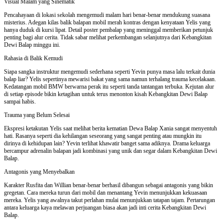
Visual Malam yang Sinematik
Pencahayaan di lokasi sekolah mengemudi malam hari benar-benar mendukung suasana
misterius. Adegan kilas balik balapan mobil merah kontras dengan kenyataan Yelis yang
hanya duduk di kursi lipat. Detail poster pembalap yang meninggal memberikan petunjuk
penting bagi alur cerita. Tidak sabar melihat perkembangan selanjutnya dari Kebangkitan
Dewi Balap minggu ini.
Rahasia di Balik Kemudi
Siapa sangka instruktur mengemudi sederhana seperti Yevin punya masa lalu terkait dunia
balap liar? Yelis sepertinya mewarisi bakat yang sama namun terhalang trauma kecelakaan.
Kedatangan mobil BMW berwarna perak itu seperti tanda tantangan terbuka. Kejutan alur
di setiap episode bikin ketagihan untuk terus menonton kisah Kebangkitan Dewi Balap
sampai habis.
Trauma yang Belum Selesai
Ekspresi ketakutan Yelis saat melihat berita kematian Dewa Balap Xania sangat menyentuh
hati. Rasanya seperti dia kehilangan seseorang yang sangat penting atau mungkin itu
dirinya di kehidupan lain? Yevin terlihat khawatir banget sama adiknya. Drama keluarga
bercampur adrenalin balapan jadi kombinasi yang unik dan segar dalam Kebangkitan Dewi
Balap.
Antagonis yang Menyebalkan
Karakter Rusfita dan Willian benar-benar berhasil dibangun sebagai antagonis yang bikin
gregetan. Cara mereka turun dari mobil dan menantang Yevin menunjukkan kekuasaan
mereka. Yelis yang awalnya takut perlahan mulai menunjukkan tatapan tajam. Pertarungan
antara keluarga kaya melawan perjuangan biasa akan jadi inti cerita Kebangkitan Dewi
Balap.