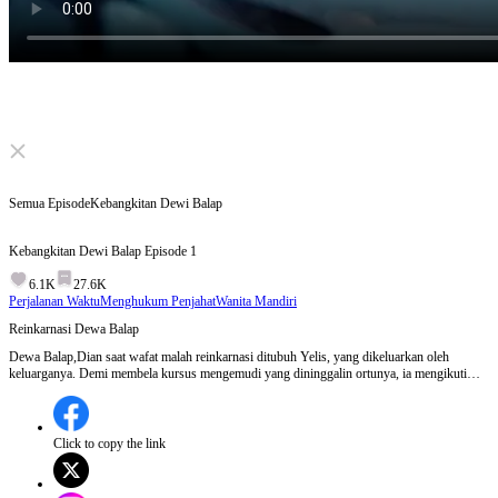
Click to unmute
Semua Episode
Kebangkitan Dewi Balap
Kebangkitan Dewi Balap
Episode
1
6.1K
27.6K
Perjalanan Waktu
Menghukum Penjahat
Wanita Mandiri
Reinkarnasi Dewa Balap
Dewa Balap,Dian saat wafat malah reinkarnasi ditubuh Yelis, yang dikeluarkan oleh
keluarganya. Demi membela kursus mengemudi yang dininggalin ortunya, ia mengikuti
perlombaan balap dan memenangkan juara... Episode 1:Dian, seorang legenda balap, tewas
dalam kecelakaan namun reinkarnasi dalam tubuh Yelis. Yelis, yang diusir dari
keluarganya, harus mempertahankan tempat les mengemudi peninggalan orang tuanya
dengan mengikuti lomba balap berbahaya yang ditawarkan oleh keluarga Wusam.Akankah
Click to copy the link
Yelis berhasil memenangkan lomba Dewa Balap dan menyelamatkan tempat lesnya?