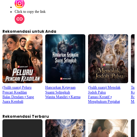
Click to copy the link
Rekomendasi untuk Anda
(Sulih suara) Peluru
Hancurkan Kejayaan
(Sulih suara) Menolak
Tan
Pencari Keadilan
Suami Selingkuh
Jodoh Palsu
Keb
Balas Dendam
⦁
Sang
Wanita Mandiri
⦁
Karma
Fantasi Kreatif
⦁
Rom
Juara Kembali
Menghukum Penjahat
Man
Rekomendasi Terbaru