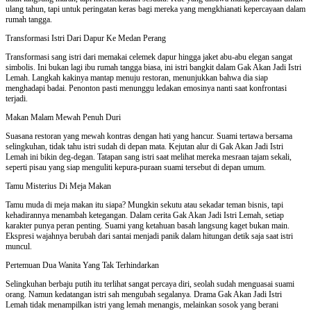
ulang tahun, tapi untuk peringatan keras bagi mereka yang mengkhianati kepercayaan dalam
rumah tangga.
Transformasi Istri Dari Dapur Ke Medan Perang
Transformasi sang istri dari memakai celemek dapur hingga jaket abu-abu elegan sangat
simbolis. Ini bukan lagi ibu rumah tangga biasa, ini istri bangkit dalam Gak Akan Jadi Istri
Lemah. Langkah kakinya mantap menuju restoran, menunjukkan bahwa dia siap
menghadapi badai. Penonton pasti menunggu ledakan emosinya nanti saat konfrontasi
terjadi.
Makan Malam Mewah Penuh Duri
Suasana restoran yang mewah kontras dengan hati yang hancur. Suami tertawa bersama
selingkuhan, tidak tahu istri sudah di depan mata. Kejutan alur di Gak Akan Jadi Istri
Lemah ini bikin deg-degan. Tatapan sang istri saat melihat mereka mesraan tajam sekali,
seperti pisau yang siap menguliti kepura-puraan suami tersebut di depan umum.
Tamu Misterius Di Meja Makan
Tamu muda di meja makan itu siapa? Mungkin sekutu atau sekadar teman bisnis, tapi
kehadirannya menambah ketegangan. Dalam cerita Gak Akan Jadi Istri Lemah, setiap
karakter punya peran penting. Suami yang ketahuan basah langsung kaget bukan main.
Ekspresi wajahnya berubah dari santai menjadi panik dalam hitungan detik saja saat istri
muncul.
Pertemuan Dua Wanita Yang Tak Terhindarkan
Selingkuhan berbaju putih itu terlihat sangat percaya diri, seolah sudah menguasai suami
orang. Namun kedatangan istri sah mengubah segalanya. Drama Gak Akan Jadi Istri
Lemah tidak menampilkan istri yang lemah menangis, melainkan sosok yang berani