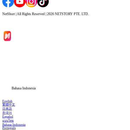
NetShort | All Rights Reserved |
2026
NETSTORY PTE. LTD.
Beranda
Serial Drama
Unduh
Blog
Bahasa Indonesia
English
繁體中文
日本語
한국어
Español
แบบไทย
Bahasa Indonesia
Português