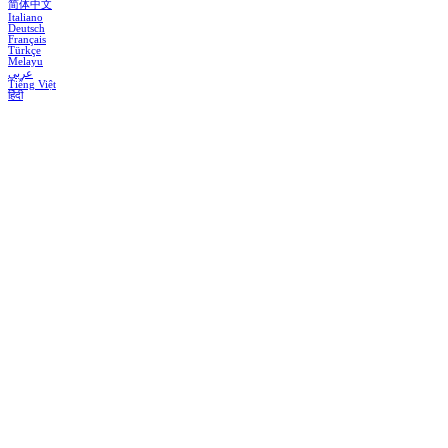
简体中文
Italiano
Deutsch
Français
Türkçe
Melayu
عربي
Tiếng Việt
हिंदी