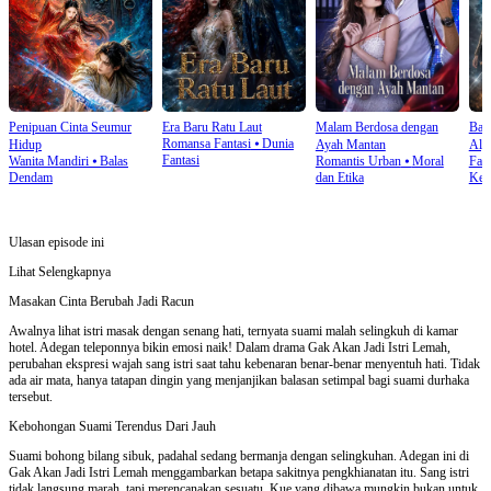
Penipuan Cinta Seumur
Era Baru Ratu Laut
Malam Berdosa dengan
Ban
Romansa Fantasi
⦁
Dunia
Hidup
Ayah Mantan
Alph
Fantasi
Wanita Mandiri
⦁
Balas
Romantis Urban
⦁
Moral
Fant
Dendam
dan Etika
Kem
Ulasan episode ini
Lihat Selengkapnya
Masakan Cinta Berubah Jadi Racun
Awalnya lihat istri masak dengan senang hati, ternyata suami malah selingkuh di kamar
hotel. Adegan teleponnya bikin emosi naik! Dalam drama Gak Akan Jadi Istri Lemah,
perubahan ekspresi wajah sang istri saat tahu kebenaran benar-benar menyentuh hati. Tidak
ada air mata, hanya tatapan dingin yang menjanjikan balasan setimpal bagi suami durhaka
tersebut.
Kebohongan Suami Terendus Dari Jauh
Suami bohong bilang sibuk, padahal sedang bermanja dengan selingkuhan. Adegan ini di
Gak Akan Jadi Istri Lemah menggambarkan betapa sakitnya pengkhianatan itu. Sang istri
tidak langsung marah, tapi merencanakan sesuatu. Kue yang dibawa mungkin bukan untuk