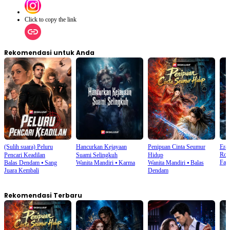
Click to copy the link
Rekomendasi untuk Anda
(Sulih suara) Peluru
Hancurkan Kejayaan
Penipuan Cinta Seumur
Era 
Rom
Pencari Keadilan
Suami Selingkuh
Hidup
Fant
Balas Dendam
⦁
Sang
Wanita Mandiri
⦁
Karma
Wanita Mandiri
⦁
Balas
Juara Kembali
Dendam
Rekomendasi Terbaru