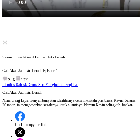
Click to unmute
Semua Episode
Gak Akan Jadi Istri Lemah
Gak Akan Jadi Istri Lemah
Episode
1
2.1K
3.2K
Identitas Rahasia
Drama Seru
Menghukum Penjahat
Gak Akan Jadi Istri Lemah
Nina, orang kaya, menyembunyikan identitasnya demi menikahi pria biasa, Kevin. Selama
20 tahun, ia mengorbankan segalanya untuk suaminya. Namun Kevin selingkuh, bahkan
anak angkat mereka adalah anak haram Kevin, tapi anak kandung Nina dibuang. Setelah
mengetahui ini, Nina menggunakan kekuatan keluarganya untuk menghancurkan Kevin,
dan memulai hidup baru.
Click to copy the link