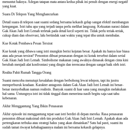
menuntut haknya. Adegan tatapan mata antara kedua pihak ini penuh dengan energi negatif
yang kuat.
Suara Di Telepon Yang Menghancurkan
Detail suara di telepon saat suami sedang bersama kekasih gelap sangat efektif membangun
ketegangan. Istri tahu apa yang terjadi tanpa perlu melihat langsung. Kekuatan narasi dalam
Gak Akan Jadi Istri Lemah terletak pada detail kecil seperti ini. Tidak perlu teriak-teriak,
cukup diam dan observasi, lalu bertindak saat waktu yang tepat tiba untuk membalas.
Kue Kotak Pembawa Pesan Tersirat
Kue kotak yang dibawa sang istri mungkin berisi kejutan besar. Apakah itu hanya kue biasa
atau ada pesan tersirat? Penonton dibuat penasaran dengan isi kotak tersebut dalam serial
Gak Akan Jadi Istri Lemah. Simbolisme makanan yang awalnya dimasak dengan cinta kini
berubah menjadi alat konfrontasi yang dingin dan terencana dengan sangat baik oleh istri.
Realita Pahit Rumah Tangga Orang
Suami mencoba menutupi kesalahan dengan berbohong lewat telepon, tapi itu justru
memperburuk keadaan. Karakter antagonis dalam Gak Akan Jadi Istri Lemah ini benar-
benar menyebalkan namun realistis. Banyak suami di luar sana yang mungkin melakukan
hal sama. Untungnya istri ini tidak tinggal diam menerima nasib begitu saja saat tahu
kebenaran.
Akhir Menggantung Yang Bikin Penasaran
Akhir episode ini menggantung tepat saat istri berdiri di depan mereka. Rasa penasaran
penonton dibuat maksimal oleh tim produksi Gak Akan Jadi Istri Lemah. Apakah akan ada
pertengkaran terbuka atau strategi halus yang akan dimainkan? Satu hal pasti, suami itu
sudah tamat riwayat kebahagiaannya malam ini bersama kekasih gelapnya.