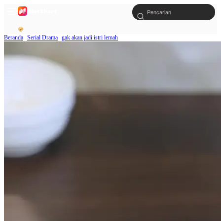
Beranda
Serial Drama
gak akan jadi istri lemah