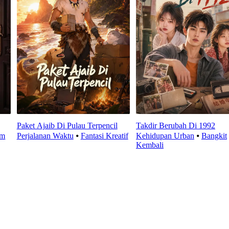
Paket Ajaib Di Pulau Terpencil
Takdir Berubah Di 1992
am
Perjalanan Waktu
⦁
Fantasi Kreatif
Kehidupan Urban
⦁
Bangkit
Kembali