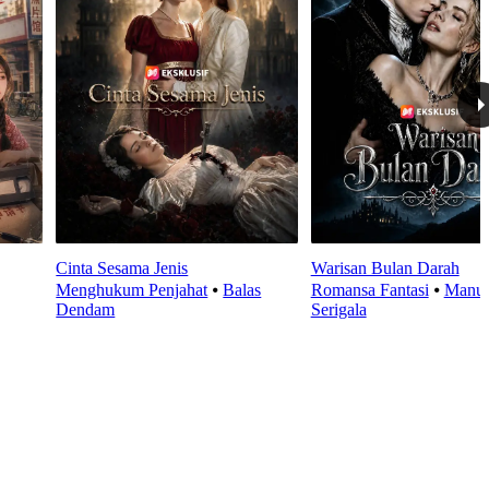
Cinta Sesama Jenis
Warisan Bulan Darah
Menghukum Penjahat
⦁
Balas
Romansa Fantasi
⦁
Manus
Dendam
Serigala