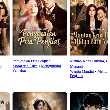
Penyesalan Pria Penjilat
Mantan Kena Hukum, Hi
t
Moral dan Etika
⦁
Menghukum
Menanti
Penjahat
Wanita Mandiri
⦁
Mengh
Penjahat