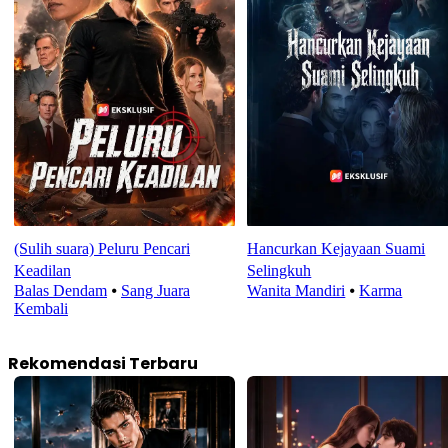
(Sulih suara) Peluru Pencari
Hancurkan Kejayaan Suami
Keadilan
Selingkuh
Balas Dendam
⦁
Sang Juara
Wanita Mandiri
⦁
Karma
Kembali
Rekomendasi Terbaru