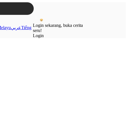
Login sekarang, buka cerita
elayu
عربي
Tiếng
seru!
Login