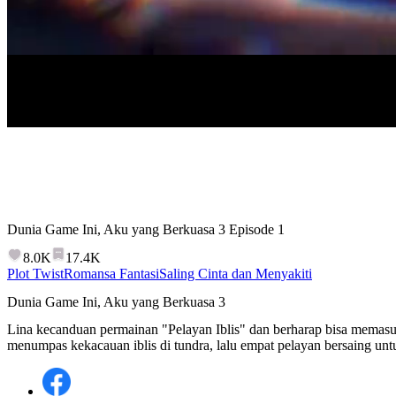
Dunia Game Ini, Aku yang Berkuasa 3
Episode
1
8.0K
17.4K
Plot Twist
Romansa Fantasi
Saling Cinta dan Menyakiti
Dunia Game Ini, Aku yang Berkuasa 3
Lina kecanduan permainan "Pelayan Iblis" dan berharap bisa memasuk
menumpas kekacauan iblis di tundra, lalu empat pelayan bersaing un