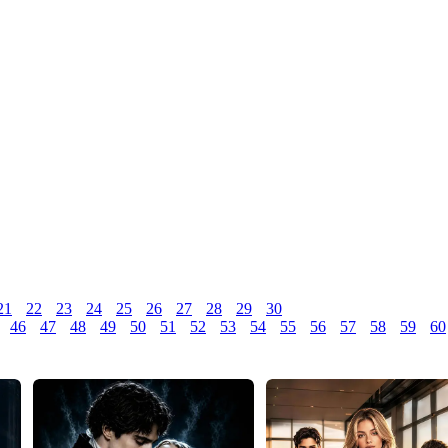
21
22
23
24
25
26
27
28
29
30
46
47
48
49
50
51
52
53
54
55
56
57
58
59
60