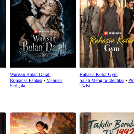
Warisan Bulan Darah
Rahasia Kotor Gym
Romansa Fantasi
⦁
Manusia
Salah Mengira Identitas
⦁
Plo
Serigala
Twist