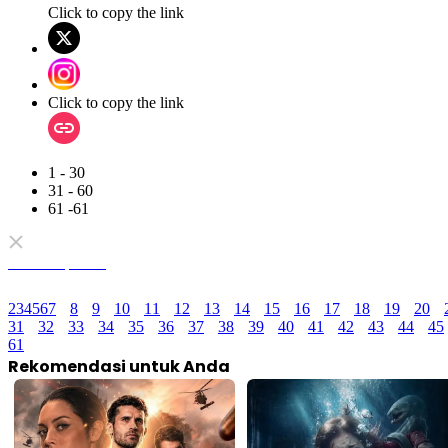
Click to copy the link
Click to copy the link
1 - 30
31 - 60
61 -61
Semua Episode
2
3
4
5
6
7
8
9
10
11
12
13
14
15
16
17
18
19
20
31
32
33
34
35
36
37
38
39
40
41
42
43
44
45
61
Rekomendasi untuk Anda