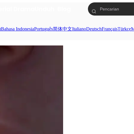
erial Drama
Unduh
Blog
ย
Bahasa Indonesia
Português
简体中文
Italiano
Deutsch
Français
Türkçe
M