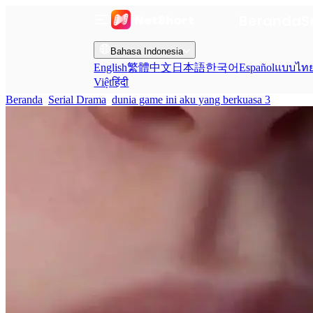
Beranda
S
Bahasa Indonesia
English
繁體中文
日本語
한국어
Español
แบบไท
Việt
हिंदी
Beranda
Serial Drama
dunia game ini aku yang berkuasa 3