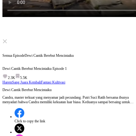
Click to unmute
Semua Episode
Dewi Cantik Berebut Mencintaiku
Dewi Cantik Berebut Mencintaiku
Episode
1
2.3K
5.5K
Harem
Sang Juara Kembali
Fantasi Kultivasi
Dewi Cantik Berebut Mencintaiku
Candra, master terkuat yang menyamar jadi pecundang. Putri Suci Ratih bersama ibunya
menyadari bahwa Candra memiliki kekuatan luar biasa. Keduanya sampai bersaing untuk
mendapatkannya. Saat identitasnya terbongkar dan diserang oleh Sekte Iblis, ayam
peliharaannya berubah menjadi Phoenix dan membunuh iblis terkuat dalam sekejap!
Click to copy the link