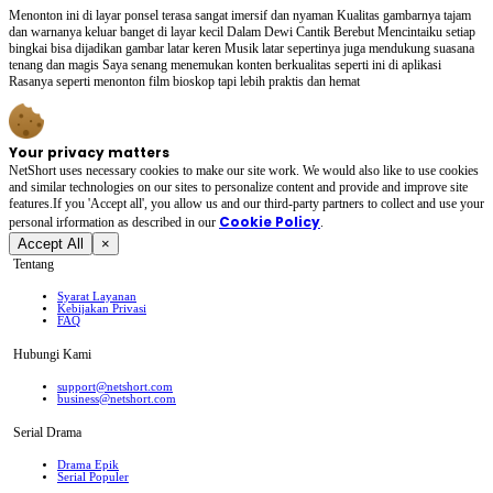
Menonton ini di layar ponsel terasa sangat imersif dan nyaman Kualitas gambarnya tajam
dan warnanya keluar banget di layar kecil Dalam Dewi Cantik Berebut Mencintaiku setiap
bingkai bisa dijadikan gambar latar keren Musik latar sepertinya juga mendukung suasana
tenang dan magis Saya senang menemukan konten berkualitas seperti ini di aplikasi
Rasanya seperti menonton film bioskop tapi lebih praktis dan hemat
Your privacy matters
NetShort uses necessary cookies to make our site work. We would also like to use cookies
and similar technologies on our sites to personalize content and provide and improve site
features.If you 'Accept all', you allow us and our third-party partners to collect and use your
Cookie Policy
personal irformation as described in our
.
Accept All
×
Tentang
Syarat Layanan
Kebijakan Privasi
FAQ
Hubungi Kami
support@netshort.com
business@netshort.com
Serial Drama
Drama Epik
Serial Populer