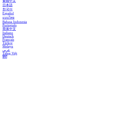
繁體中文
日本語
한국어
Español
แบบไทย
Bahasa Indonesia
Português
简体中文
Italiano
Deutsch
Français
Türkçe
Melayu
عربي
Tiếng Việt
हिंदी