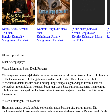
Kertas Bekas Bernilai
Kontrak Dingin di Cuaca
(Sulih suara)Kubalas
(Sul
Triliunan
40°C
Semua Pengkhiatan
Pew
Bangkit Kembali
⦁
Kehidupan Urban
⦁
Konflik Keluarga
⦁
Moral
Rom
Mereka
Menghukum Penjahat
Menghukum Penjahat
dan Etika
Ulasan episode ini
Lihat Selengkapnya
Visual Memukau Sejak Detik Pertama
Visualnya memukau sejak detik pertama pemandangan air terjun terasa hidup Tokoh utama
terlihat santai meski dikelilingi banyak gadis cantik Dalam Dewi Cantik Berebut
Mencintaiku detail kostum sosok berbaju ungu sangat elegan Adegan kosmik saat dia
bermeditasi menunjukkan kekuatan batin luar biasa Saya suka cahaya emas menyelimuti
tubuhnya saat mencapai tingkat baru Ini tontonan memanjakan mata bagi pecinta genre
fantasi timur
Misteri Hubungan Dua Karakter
Hubungan antara sosok berbaju cokelat dan gadis berbaju biru penuh misteri Dia
melihatnya melalui cermin ajaib seolah ada jarak memisahkan mereka Dalam Dewi Cantik