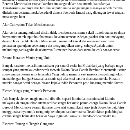
Berebut Mencintaiku tatapan karakter itu sangat dalam saat membuka cadarnya
Transformasi gaunnya dari biru tua ke putih muda sangat magis Rasanya seperti mereka
ditakdirkan bertemu meski berada di dimensi berbeda Emosi yang dibangun lewat tatapan
mata sangat kuat
Alur Cultivation Tidak Membosankan
Alur cerita tentang kultivasi di sini tidak membosankan sama sekali Tokoh utama awalnya
hanya minum teh tapi tiba-tiba masuk ke alam semesta Adegan galaksi dan batu melayang
dalam Dewi Cantik Berebut Mencintaiku menunjukkan skala kekuatan besar Saya
penasaran apa tujuan sebenarnya dia mengumpulkan energi cahaya Apakah untuk
melindungi gadis-gadis di sekitarnya Ritme perubahan dari santai ke epik sangat cepat
Pesona Karakter Wanita yang Unik
Banyak karakter menarik muncul satu per satu di cerita ini Mulai dari yang berbaju ungu
sampai yang memakai cadar perak mewah Dalam Dewi Cantik Berebut Mencintaiku setiap
sosok punya pesona unik tersendiri Yang paling menarik saat mereka mengelilingi tokoh
utama dengan bunga Suasana harmonis tapi ada tensi tersirat di antara mereka Kostum
mereka sangat detail dengan hiasan kepala indah Penonton pasti bingung memilih favorit
Elemen Magis yang Menarik Perhatian
Ada banyak elemen magis muncul tiba-tiba seperti liontin dan cermin sakti Liontin
melayang di tangan tokoh utama terlihat sangat berkuasa penuh energi Dalam Dewi Cantik
Berebut Mencintaiku cermin itu sepertinya alat komunikasi jarak jauh Sosok berbaju biru
menggunakannya untuk mengintip kehidupan karakter utama Detail ukiran pada bingkai
cermin sangat halus dan berkelas Saya ingin tahu asal-usul benda-benda pusaka ini
Ekspresi Tenang di Tengah Gangguan