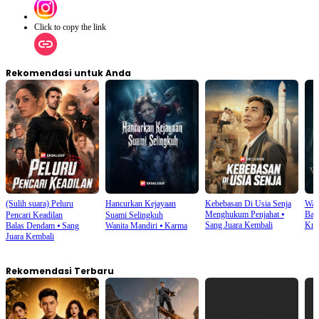
Click to copy the link
Rekomendasi untuk Anda
(Sulih suara) Peluru
Hancurkan Kejayaan
Kebebasan Di Usia Senja
Wari
Menghukum Penjahat
⦁
Ban
Pencari Keadilan
Suami Selingkuh
Sang Juara Kembali
Krea
Balas Dendam
⦁
Sang
Wanita Mandiri
⦁
Karma
Juara Kembali
Rekomendasi Terbaru