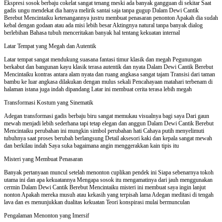
Ekspresi sosok berbaju cokelat sangat tenang meski ada banyak gangguan di sekitar Saat
gadis ungu mendekat dia hanya melirik santai saja tanpa gugup Dalam Dewi Cantik
Berebut Mencintaiku ketenangannya justru membuat penasaran penonton Apakah dia sudah
kebal dengan godaan atau ada misi lebih besar Aktingnya natural tanpa banyak dialog
berlebihan Bahasa tubuh menceritakan banyak hal tentang kekuatan internal
Latar Tempat yang Megah dan Autentik
Latar tempat sangat mendukung suasana fantasi timur klasik dan megah Pegunungan
berkabut dan bangunan kayu klasik terasa autentik dan nyata Dalam Dewi Cantik Berebut
Mencintaiku kontras antara alam nyata dan ruang angkasa sangat tajam Transisi dari taman
bambu ke luar angkasa dilakukan dengan mulus sekali Pencahayaan matahari terbenam di
halaman istana juga indah dipandang Latar ini membuat cerita terasa lebih megah
Transformasi Kostum yang Sinematik
Adegan transformasi gadis berbaju biru sangat memukau visualnya bagi saya Dari gaun
mewah menjadi lebih sederhana tapi tetap elegan dan anggun Dalam Dewi Cantik Berebut
Mencintaiku perubahan ini mungkin simbol perubahan hati Cahaya putih menyelimuti
tubuhnya saat proses berubah berlangsung Detail aksesori kaki dan kepala sangat mewah
dan berkilau indah Saya suka bagaimana angin menggerakkan kain tipis itu
Misteri yang Membuat Penasaran
Banyak pertanyaan muncul setelah menonton cuplikan pendek ini Siapa sebenarnya tokoh
utama ini dan apa kekuatannya Mengapa sosok itu mengamatinya dari jauh menggunakan
cermin Dalam Dewi Cantik Berebut Mencintaiku misteri ini membuat saya ingin lanjut
nonton Apakah mereka musuh atau kekasih yang terpisah lama Adegan meditasi di tengah
lava dan es menunjukkan dualitas kekuatan Teori konspirasi mulai bermunculan
Pengalaman Menonton yang Imersif