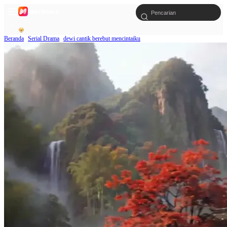
Beranda
Serial Drama
dewi cantik berebut mencintaiku