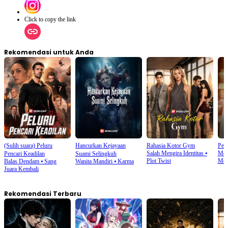
Click to copy the link
Rekomendasi untuk Anda
(Sulih suara) Peluru
Hancurkan Kejayaan
Rahasia Kotor Gym
Peny
Salah Mengira Identitas
⦁
Mora
Pencari Keadilan
Suami Selingkuh
Plot Twist
Men
Balas Dendam
⦁
Sang
Wanita Mandiri
⦁
Karma
Juara Kembali
Rekomendasi Terbaru