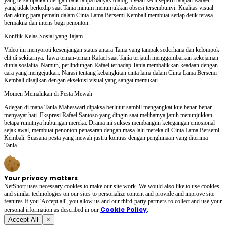
yang tidak berkedip saat Tania minum menunjukkan obsesi tersembunyi. Kualitas visual
dan akting para pemain dalam Cinta Lama Bersemi Kembali membuat setiap detik terasa
bermakna dan intens bagi penonton.
Konflik Kelas Sosial yang Tajam
Video ini menyoroti kesenjangan status antara Tania yang tampak sederhana dan kelompok
elit di sekitarnya. Tawa teman-teman Rafael saat Tania terjatuh menggambarkan kekejaman
dunia sosialita. Namun, perlindungan Rafael terhadap Tania membalikkan keadaan dengan
cara yang mengejutkan. Narasi tentang kebangkitan cinta lama dalam Cinta Lama Bersemi
Kembali disajikan dengan eksekusi visual yang sangat memukau.
Momen Memalukan di Pesta Mewah
Adegan di mana Tania Maheswari dipaksa berlutut sambil mengangkat kue benar-benar
menyayat hati. Ekspresi Rafael Santoso yang dingin saat melihatnya jatuh menunjukkan
betapa rumitnya hubungan mereka. Drama ini sukses membangun ketegangan emosional
sejak awal, membuat penonton penasaran dengan masa lalu mereka di Cinta Lama Bersemi
Kembali. Suasana pesta yang mewah justru kontras dengan penghinaan yang diterima
Tania.
Your privacy matters
NetShort uses necessary cookies to make our site work. We would also like to use cookies
and similar technologies on our sites to personalize content and provide and improve site
features.If you 'Accept all', you allow us and our third-party partners to collect and use your
Cookie Policy
personal irformation as described in our
.
Accept All
×