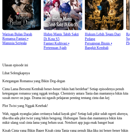
Warisan Bulan Darah
Hidup Manis Tabib Sakti
Hukum Lebih Tajam Dari
Rah
Romansa Fantasi
⦁
Sala
Di Kota S5
Pedang
Manusia Serigala
Plot
Fantasi Kultivasi
⦁
Persaingan Bisnis
⦁
Pertemuan Ajaib
Bangkit Kembali
Ulasan episode ini
Lihat Selengkapnya
Ketegangan Romansa yang Bikin Deg-degan
Cinta Lama Bersemi Kembali bener-bener bikin hati berdebar! Setiap episodenya penuh
ketegangan romansa yang nggak terduga. Chemistry antara Tania dan mantannya bikin kita
susah move on juga. Drama ini ngasih pelajaran penting tentang cinta dan kej
Plot Twist yang Nggak Ketebak!
Wah, nggak nyangka jalan ceritanya bakal kayak gini! Setiap kali pikir udah ngerti alurnya,
tiba-tiba ada plot twist yang bikin bengong. Hubungan Tania dan mantannya bikin kita
mikir ulang soal cinta lama yang belum usai. Netshort app juga enak banget buat
Kisah Cinta yang Bikin Baper Kisah cinta Tania yang penuh lika-liku ini bener-bener bikin