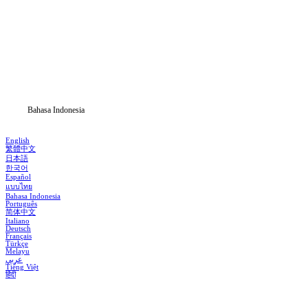
Beranda
Serial Drama
Unduh
Blog
Bahasa Indonesia
English
繁體中文
日本語
한국어
Español
แบบไทย
Bahasa Indonesia
Português
简体中文
Italiano
Deutsch
Français
Türkçe
Melayu
عربي
Tiếng Việt
हिंदी