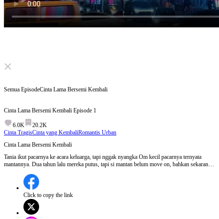
Click to unmute
Semua Episode
Cinta Lama Bersemi Kembali
Cinta Lama Bersemi Kembali
Episode
1
6.0K
20.2K
Cinta Tragis
Cinta yang Kembali
Romantis Urban
Cinta Lama Bersemi Kembali
Tania ikut pacarnya ke acara keluarga, tapi nggak nyangka Om kecil pacarnya ternyata
mantannya. Dua tahun lalu mereka putus, tapi si mantan belum move on, bahkan sekarang
tinggal serumah dan tiap hari godain dia. Tania cuma pengen ngejauh dari masa lalu, tapi
malah nemu fakta kalau pacarnya selingkuh.
Click to copy the link