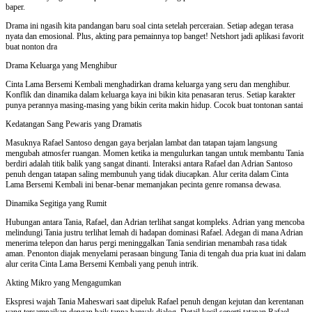
baper.
Drama ini ngasih kita pandangan baru soal cinta setelah perceraian. Setiap adegan terasa
nyata dan emosional. Plus, akting para pemainnya top banget! Netshort jadi aplikasi favorit
buat nonton dra
Drama Keluarga yang Menghibur
Cinta Lama Bersemi Kembali menghadirkan drama keluarga yang seru dan menghibur.
Konflik dan dinamika dalam keluarga kaya ini bikin kita penasaran terus. Setiap karakter
punya perannya masing-masing yang bikin cerita makin hidup. Cocok buat tontonan santai
Kedatangan Sang Pewaris yang Dramatis
Masuknya Rafael Santoso dengan gaya berjalan lambat dan tatapan tajam langsung
mengubah atmosfer ruangan. Momen ketika ia mengulurkan tangan untuk membantu Tania
berdiri adalah titik balik yang sangat dinanti. Interaksi antara Rafael dan Adrian Santoso
penuh dengan tatapan saling membunuh yang tidak diucapkan. Alur cerita dalam Cinta
Lama Bersemi Kembali ini benar-benar memanjakan pecinta genre romansa dewasa.
Dinamika Segitiga yang Rumit
Hubungan antara Tania, Rafael, dan Adrian terlihat sangat kompleks. Adrian yang mencoba
melindungi Tania justru terlihat lemah di hadapan dominasi Rafael. Adegan di mana Adrian
menerima telepon dan harus pergi meninggalkan Tania sendirian menambah rasa tidak
aman. Penonton diajak menyelami perasaan bingung Tania di tengah dua pria kuat ini dalam
alur cerita Cinta Lama Bersemi Kembali yang penuh intrik.
Akting Mikro yang Mengagumkan
Ekspresi wajah Tania Maheswari saat dipeluk Rafael penuh dengan kejutan dan kerentanan
yang tersampaikan dengan baik tanpa banyak dialog. Detail kecil seperti tatapan Rafael