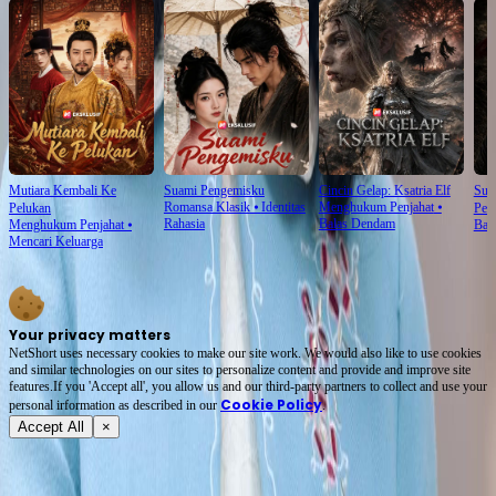
Mutiara Kembali Ke
Suami Pengemisku
Cincin Gelap: Ksatria Elf
Suam
Romansa Klasik
⦁
Identitas
Menghukum Penjahat
⦁
Pelukan
Per
Rahasia
Balas Dendam
Menghukum Penjahat
⦁
Bal
Mencari Keluarga
Your privacy matters
NetShort uses necessary cookies to make our site work. We would also like to use cookies
and similar technologies on our sites to personalize content and provide and improve site
features.If you 'Accept all', you allow us and our third-party partners to collect and use your
Cookie Policy
personal irformation as described in our
.
Accept All
×
Tentang
Syarat Layanan
Kebijakan Privasi