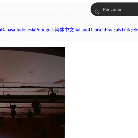
erial Drama
Unduh
Blog
ย
Bahasa Indonesia
Português
简体中文
Italiano
Deutsch
Français
Türkçe
M