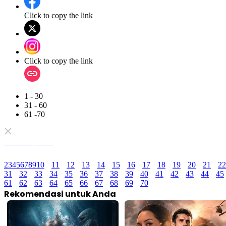
Click to copy the link
Click to copy the link
1 - 30
31 - 60
61 -70
Semua Episode
2
3
4
5
6
7
8
9
10
11
12
13
14
15
16
17
18
19
20
21
22
31
32
33
34
35
36
37
38
39
40
41
42
43
44
45
61
62
63
64
65
66
67
68
69
70
Rekomendasi untuk Anda