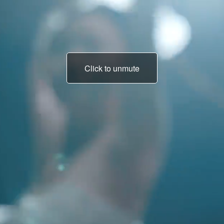
Click to unmute
Aku hanyalah sebuah
jiwa