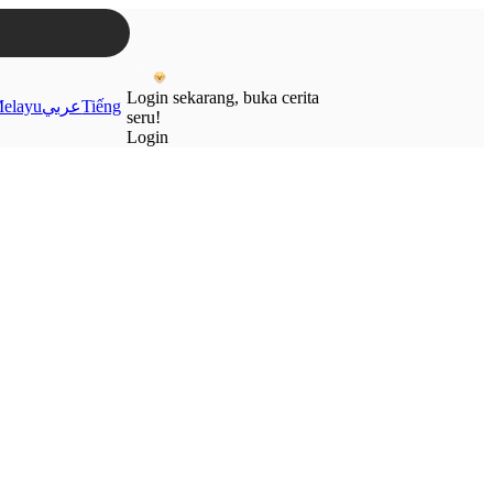
Login sekarang, buka cerita
elayu
عربي
Tiếng
seru!
Login