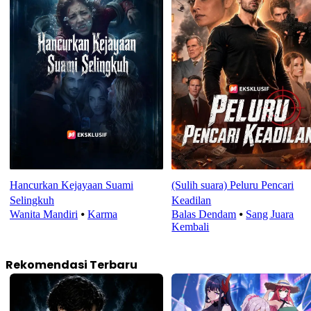
Hancurkan Kejayaan Suami
(Sulih suara) Peluru Pencari
Selingkuh
Keadilan
Wanita Mandiri
⦁
Karma
Balas Dendam
⦁
Sang Juara
Kembali
Rekomendasi Terbaru