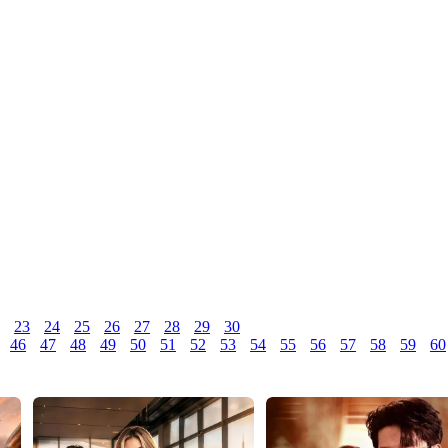
23
24
25
26
27
28
29
30
46
47
48
49
50
51
52
53
54
55
56
57
58
59
60