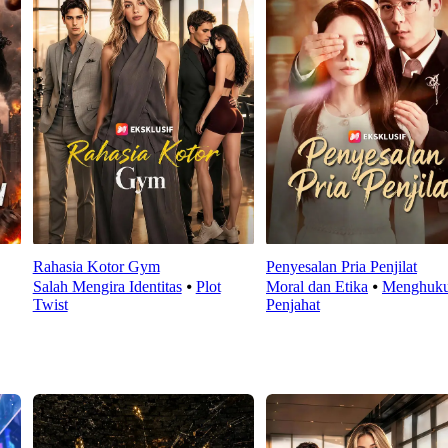
Rahasia Kotor Gym
Penyesalan Pria Penjilat
Salah Mengira Identitas
⦁
Plot
Moral dan Etika
⦁
Menghuk
Twist
Penjahat