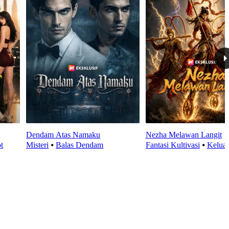
Dendam Atas Namaku
Nezha Melawan Langit
t
Misteri
⦁
Balas Dendam
Fantasi Kultivasi
⦁
Kelua