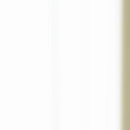
Drama ini sudah tidak tersedia
Cahaya Baru Setelah Cerai
Episode
32
3.1K
5.3K
Plot Twist
Menghukum Penjahat
Konglomerat
Persiapan Pindah Rumah
Ardi memutuskan untuk pindah rumah karena merasa tidak peduli lagi
juga terlibat dalam situasi ini, meminta bantuan Ardi untuk membere