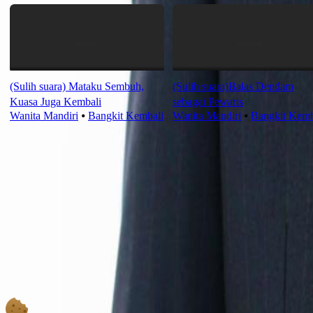
(Sulih suara) Mataku Sembuh,
(Sulih suara)Balas Dendam
Kuasa Juga Kembali
sebagai Pewaris
Wanita Mandiri
⦁
Bangkit Kembali
Wanita Mandiri
⦁
Bangkit Kemb