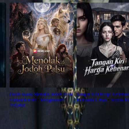
(Sulih suara) Menolak Jodoh Palsu
Tangan Kiri Harga Kebenar
Fantasi Kreatif
⦁
Menghukum
Romantis Urban
⦁
Wanita Ma
Penjahat