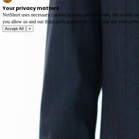
Your privacy matters
NetShort uses necessary cookies to make our site work. We would also l
you allow us and our third-party partners to collect and use your perso
Accept All
×
Tentang
Syarat Layanan
Kebijakan Privasi
FAQ
Hubungi Kami
support@netshort.com
business@netshort.com
Komunitas
Serial Drama
Drama Epik
Serial Populer