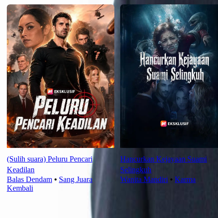
(Sulih suara) Peluru Pencari
Hancurkan Kejayaan Suami
Keadilan
Selingkuh
Balas Dendam
⦁
Sang Juara
Wanita Mandiri
⦁
Karma
Kembali
Rekomendasi Terbaru