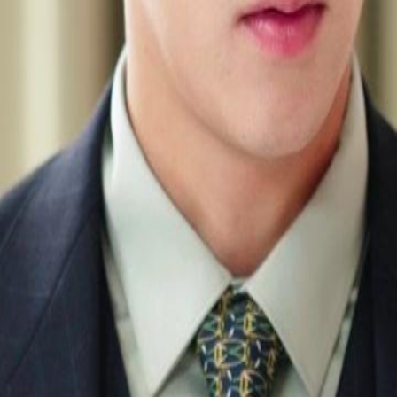
itangani oleh Sinta.Bagaimana
25
26
27
28
29
30
48
49
50
51
52
53
54
55
56
57
58
59
60
76
77
78