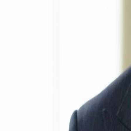
ketidakpeduliannya terhadap urusan rumah tangga yang sebelumnya d
reaksi Sinta ketika mengetahui Ardi akan pindah rumah bersama Nia?
Click to copy the link
Click to copy the link
1 - 30
31 - 60
61 -78
Semua Episode
1
2
3
4
5
6
7
8
9
10
11
12
13
14
15
16
17
18
19
20
21
22
23
24
31
33
34
35
36
37
38
39
40
41
42
43
44
45
46
47
61
62
63
64
65
66
67
68
69
70
71
72
73
74
75
Rekomendasi untuk Anda