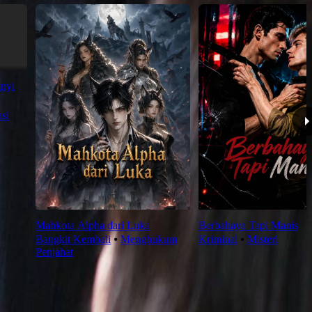
unyi
si
Mahkota Alpha dari Luka
Berbahaya Tapi Manis
Bangkit Kembali
⦁
Menghukum
Kriminal
⦁
Misteri
Penjahat