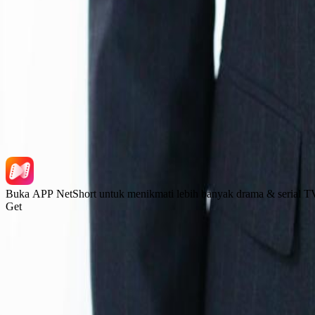
Unduh Aplikasi
NetShort | All Rights Reserved |
2026
NETSTORY PTE. LTD.
Buka APP NetShort untuk menikmati lebih banyak drama & serial T
Get
Beranda
Serial Drama