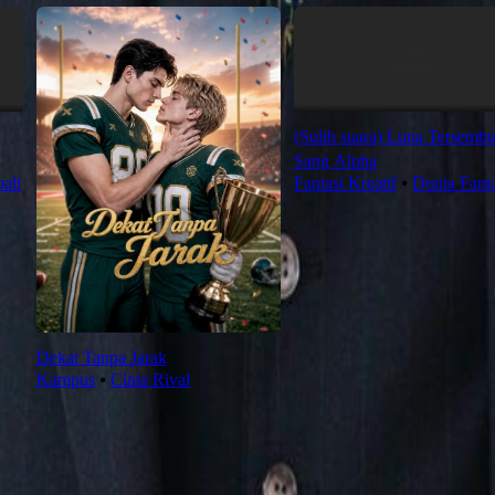
(Sulih suara) Luna Tersemb
Sang Alpha
ali
Fantasi Kreatif
⦁
Dunia Fanta
Dekat Tanpa Jarak
Kampus
⦁
Cinta Rival