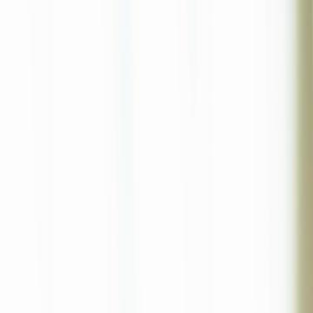
Beranda
S
Bahasa Indonesia
English
繁體中文
日本語
한국어
Español
แบบไท
Việt
हिंदी
Beranda
Serial Drama
cahaya baru setelah cerai Episode 32