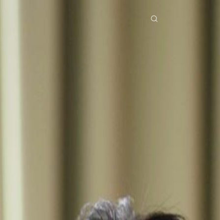
erial Drama
Unduh
Blog
ย
Bahasa Indonesia
Português
简体中文
Italiano
Deutsch
Français
Türkçe
M