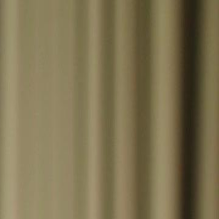
Login sekarang, buka cerita
elayu
عربي
Tiếng
seru!
Login