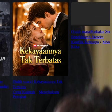
(Sulih suara)Kubalas Se
Pengkhiatan Mereka
Konflik Keluarga
⦁
Moral
Etika
an
(Sulih suara) Kekayaannya Tak
ndiri
Terbatas
Cinta Kontrak
⦁
Menghukum
Penjahat