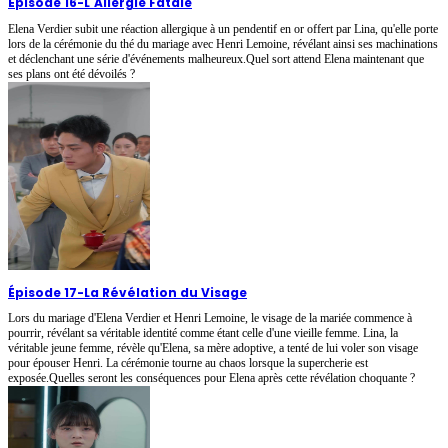
Épisode 16
-
L'Allergie Fatale
Elena Verdier subit une réaction allergique à un pendentif en or offert par Lina, qu'elle porte
lors de la cérémonie du thé du mariage avec Henri Lemoine, révélant ainsi ses machinations
et déclenchant une série d'événements malheureux.Quel sort attend Elena maintenant que
ses plans ont été dévoilés ?
Épisode 17
-
La Révélation du Visage
Lors du mariage d'Elena Verdier et Henri Lemoine, le visage de la mariée commence à
pourrir, révélant sa véritable identité comme étant celle d'une vieille femme. Lina, la
véritable jeune femme, révèle qu'Elena, sa mère adoptive, a tenté de lui voler son visage
pour épouser Henri. La cérémonie tourne au chaos lorsque la supercherie est
exposée.Quelles seront les conséquences pour Elena après cette révélation choquante ?