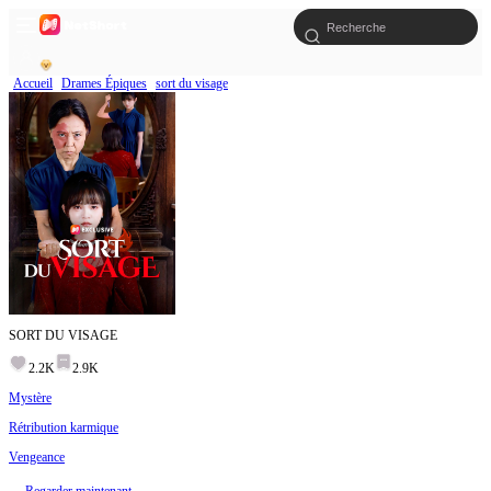
Accueil
Drames Épiques
sort du visage
SORT DU VISAGE
2.2K
2.9K
Mystère
Rétribution karmique
Vengeance