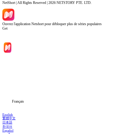
NetShort | All Rights Reserved |
2026
NETSTORY PTE. LTD.
Ouvrez l'application Netshort pour débloquer plus de séries populaires
Get
Accueil
Séries
Télécharger
Blog
Français
English
繁體中文
日本語
한국어
Español