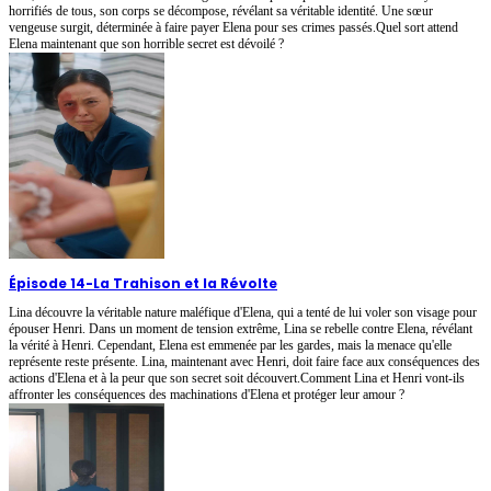
horrifiés de tous, son corps se décompose, révélant sa véritable identité. Une sœur
vengeuse surgit, déterminée à faire payer Elena pour ses crimes passés.Quel sort attend
Elena maintenant que son horrible secret est dévoilé ?
Épisode 14
-
La Trahison et la Révolte
Lina découvre la véritable nature maléfique d'Elena, qui a tenté de lui voler son visage pour
épouser Henri. Dans un moment de tension extrême, Lina se rebelle contre Elena, révélant
la vérité à Henri. Cependant, Elena est emmenée par les gardes, mais la menace qu'elle
représente reste présente. Lina, maintenant avec Henri, doit faire face aux conséquences des
actions d'Elena et à la peur que son secret soit découvert.Comment Lina et Henri vont-ils
affronter les conséquences des machinations d'Elena et protéger leur amour ?