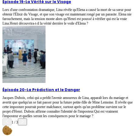
Épisode 19
-
La Vérité sur le Visage
Lors d'une confrontation dramatique, Lina révèle qu'Elena a causé la mort de sa sœur pour
obtenir l'Élixir du Visage, et que son visage est maintenant rongé par un parasite. Elena nie
farouchement, mais la tension monte alors qu'Henri est poussé à vérifier qui est la vraie
Lina.Henri découvrira-t-il la vérité derrière le voile d'Elena ?
Épisode 20
-
La Prédiction et le Danger
Jacques Dubois, celui qui a prédit l'avenir amoureux de Lina, apparaît lors du mariage et
avertit que quelqu'un se fait passer pour la future petite-fille de Mme Lemoine. Il révèle que
cette imposture pourrait porter malchance, surtout après qu'un problème survient sur le
projet d'Henri. Dubois affirme connaître l'identité de l'imposteur.Qui est vraiment
l'imposteur et quelles seront les conséquences pour le mariage ?
1
/
3