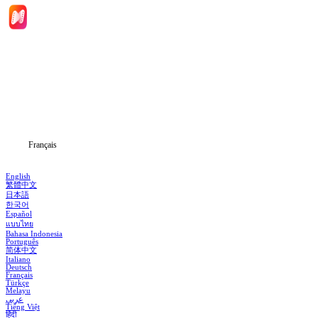
Accueil
Séries
Télécharger
Blog
Français
English
繁體中文
日本語
한국어
Español
แบบไทย
Bahasa Indonesia
Português
简体中文
Italiano
Deutsch
Français
Türkçe
Melayu
عربي
Tiếng Việt
हिंदी