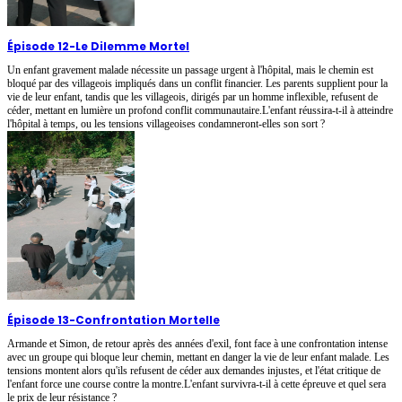
Épisode 12
-
Le Dilemme Mortel
Un enfant gravement malade nécessite un passage urgent à l'hôpital, mais le chemin est
bloqué par des villageois impliqués dans un conflit financier. Les parents supplient pour la
vie de leur enfant, tandis que les villageois, dirigés par un homme inflexible, refusent de
céder, mettant en lumière un profond conflit communautaire.L'enfant réussira-t-il à atteindre
l'hôpital à temps, ou les tensions villageoises condamneront-elles son sort ?
Épisode 13
-
Confrontation Mortelle
Armande et Simon, de retour après des années d'exil, font face à une confrontation intense
avec un groupe qui bloque leur chemin, mettant en danger la vie de leur enfant malade. Les
tensions montent alors qu'ils refusent de céder aux demandes injustes, et l'état critique de
l'enfant force une course contre la montre.L'enfant survivra-t-il à cette épreuve et quel sera
le prix de leur résistance ?