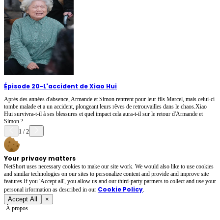
Épisode 20
-
L'accident de Xiao Hui
Après des années d'absence, Armande et Simon rentrent pour leur fils Marcel, mais celui-ci
tombe malade et a un accident, plongeant leurs rêves de retrouvailles dans le chaos.Xiao
Hui survivra-t-il à ses blessures et quel impact cela aura-t-il sur le retour d'Armande et
Simon ?
1
/
2
Your privacy matters
NetShort uses necessary cookies to make our site work. We would also like to use cookies
and similar technologies on our sites to personalize content and provide and improve site
features.If you 'Accept all', you allow us and our third-party partners to collect and use your
Cookie Policy
personal irformation as described in our
.
Accept All
×
À propos