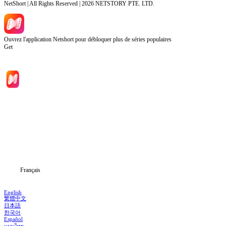
NetShort | All Rights Reserved |
2026
NETSTORY PTE. LTD.
Ouvrez l'application Netshort pour débloquer plus de séries populaires
Get
Accueil
Séries
Télécharger
Blog
Français
English
繁體中文
日本語
한국어
Español