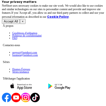
Your privacy matters
NetShort uses necessary cookies to make our site work. We would also like to use cookies
and similar technologies on our sites to personalize content and provide and improve site
features.If you 'Accept all', you allow us and our third-party partners to collect and use your
Cookie Policy
personal irformation as described in our
.
Accept All
×
À propos
Conditions d'utilisation
Politique de confidentialité
FAQ
Contactez-nous
support@netshort.com
business@netshort.com
Séries
Drames Épiques
Séries tendance
Télécharger l'application