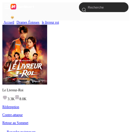
Accueil
Drames Épiques
le livreur roi
Le Livreur-Roi
3.3K
8.0K
Rédemption
Contre-attaque
Retour au Sommet