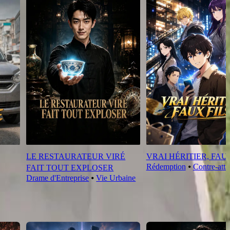
LE RESTAURATEUR VIRÉ
VRAI HÉRITIER, FAU
Rédemption
⦁
Contre-att
FAIT TOUT EXPLOSER
Drame d'Entreprise
⦁
Vie Urbaine