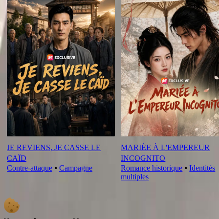
JE REVIENS, JE CASSE LE
MARIÉE À L'EMPEREUR
CAÏD
INCOGNITO
Contre-attaque
⦁
Campagne
Romance historique
⦁
Identités
multiples