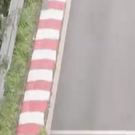
Débloquer cet épisode
Le Livreur-Roi
Épisode
18
4.0K
8.0K
Contre-attaque
Retour au Sommet
Rédemption
Le Livreur-Roi
Le livreur n’est autre que le fils d’une légende de la course, il sauve
bouleversé, qu’il s’agit de son propre fils. Pour protéger sa femme et 