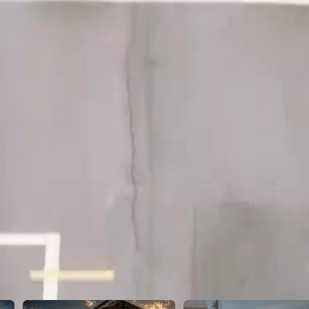
46
47
48
49
50
51
52
53
54
55
56
57
58
59
60