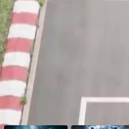
course se réveille dans l’urgence.
Click to copy the link
Click to copy the link
1 - 30
31 -60
Tous les épisodes
1
2
3
4
5
6
7
8
9
10
11
12
13
14
15
16
17
19
20
21
22
23
24
25
26
27
28
29
30
31
32
33
34
35
36
37
38
39
40
41
42
43
44
45
Recommandé pour vous