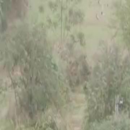
Accueil
Sé
Français
English
繁體中文
日本語
한국어
Español
แบบไท
Italiano
Deutsch
Français
Türkçe
Melayu
عربي
Tiến
Accueil
Séries
le livreur roi Épisode 18