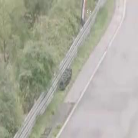
ries
Télécharger
Blog
Co
ย
Bahasa Indonesia
Português
简体中文
pe
g Việt
हिंदी
Se