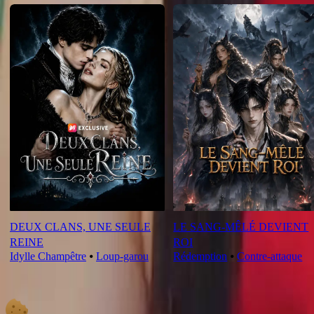
DEUX CLANS, UNE SEULE
LE SANG-MÊLÉ DEVIENT
REINE
ROI
Idylle Champêtre
⦁
Loup-garou
Rédemption
⦁
Contre-attaque