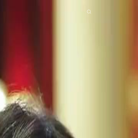
ries
Télécharger
Blog
Co
ย
Bahasa Indonesia
Português
简体中文
pe
g Việt
हिंदी
Se