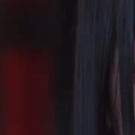
Le drama a été retiré.
TOUJOURS À TOI
Épisode
13
2.3K
3.2K
Regret
Amants sous Contrat
Amour tragique
La Rupture des Fiançailles
Marie, déterminée et blessée par les actions de Fiona, décide de romp
exigeant la restitution des parts de l'entreprise et de la maison famili