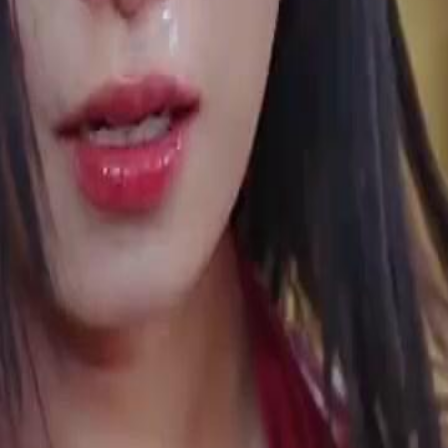
ée à rompre avec Thomas ?
29
30
46
47
48
49
50
51
52
53
54
55
56
57
58
59
60