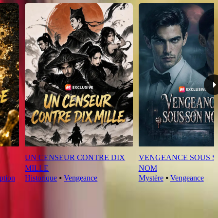
UN CENSEUR CONTRE DIX
VENGEANCE SOUS 
MILLE
NOM
ption
Historique
⦁
Vengeance
Mystère
⦁
Vengeance