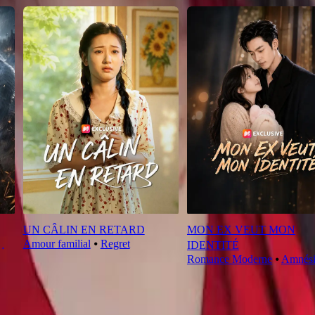
UN CÂLIN EN RETARD
MON EX VEUT MON
Amour familial
⦁
Regret
IDENTITÉ
Romance Moderne
⦁
Amnési