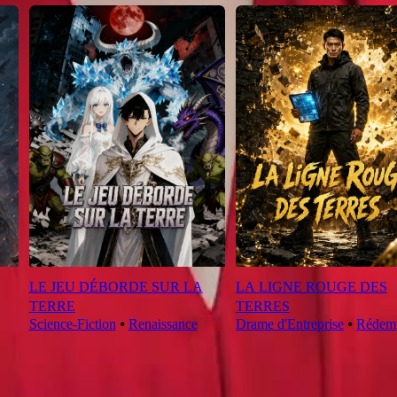
LE JEU DÉBORDE SUR LA
LA LIGNE ROUGE DES
TERRE
TERRES
Science-Fiction
⦁
Renaissance
Drame d'Entreprise
⦁
Rédem