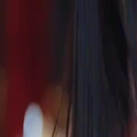
dans leur relation.Pourquoi Marie est-elle soudainement si détermin
Click to copy the link
Click to copy the link
1 - 30
31 - 60
61 -73
Tous les épisodes
1
2
3
4
5
6
7
8
9
10
11
12
14
15
16
17
18
19
20
21
22
23
24
25
26
27
28
31
32
33
34
35
36
37
38
39
40
41
42
43
44
45
61
62
63
64
65
66
67
68
69
70
71
72
73
Recommandé pour vous