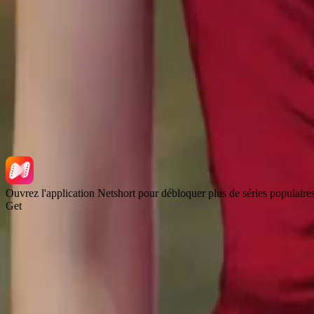
Télécharger l'application
NetShort | All Rights Reserved |
2026
NETSTORY PTE. LTD.
Ouvrez l'application Netshort pour débloquer plus de séries populaire
Get
Accueil
Séries