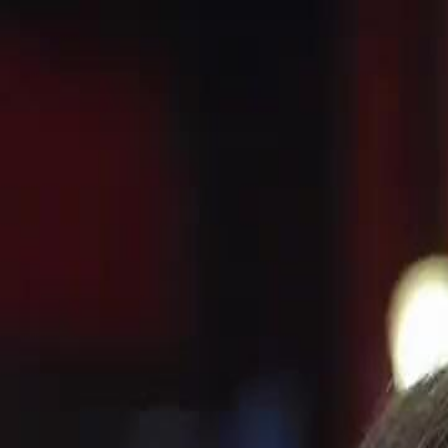
Accueil
Sé
Français
English
繁體中文
日本語
한국어
Español
แบบไท
Italiano
Deutsch
Français
Türkçe
Melayu
عربي
Tiến
Accueil
Séries
toujours à toi Épisode 13