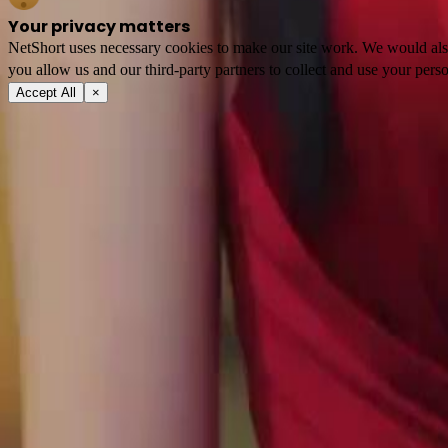
Your privacy matters
NetShort uses necessary cookies to make our site work. We would also l
you allow us and our third-party partners to collect and use your perso
Accept All
×
À propos
Conditions d'utilisation
Politique de confidentialité
FAQ
Contactez-nous
support@netshort.com
business@netshort.com
Communauté
Séries
Drames Épiques
Séries tendance