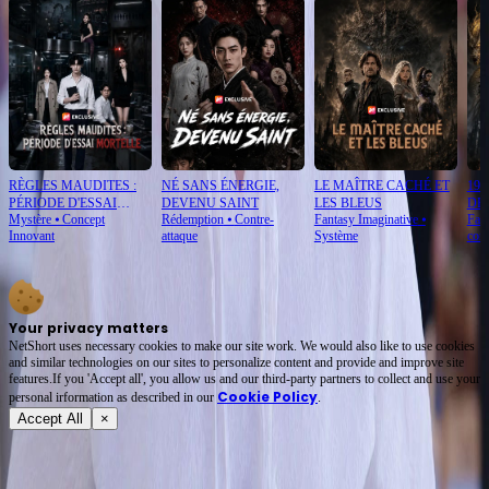
RÈGLES MAUDITES :
NÉ SANS ÉNERGIE,
LE MAÎTRE CACHÉ ET
199
PÉRIODE D'ESSAI
DEVENU SAINT
LES BLEUS
DR
Mystère
⦁
Concept
Rédemption
⦁
Contre-
Fantasy Imaginative
⦁
Fant
MORTELLE
Innovant
attaque
Système
con
Your privacy matters
NetShort uses necessary cookies to make our site work. We would also like to use cookies
and similar technologies on our sites to personalize content and provide and improve site
features.If you 'Accept all', you allow us and our third-party partners to collect and use your
Cookie Policy
personal irformation as described in our
.
Accept All
×
À propos
Conditions d'utilisation
Politique de confidentialité