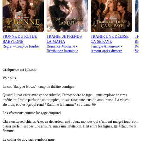
PIONNE DU ROI DE
TRAHIE, JE PRENDS
TRAHIR UNE DÉESSE,
TRA
BABYLONE
LA MAFIA
ÇA SE PAYE
RE
Regret
⦁
Coup de foudre
Romance Moderne
⦁
Triangle Amoureux
⦁
Rétr
Rétribution karmique
Amour après divorce
Ven
Critique de cet épisode
Voir plus
Le sac 'Baby & Bows' : coup de théâtre comique
Quand Lucas entre avec ce sac ridicule, l’atmosphère se fige… puis explose en rires
intérieurs. Ironie parfaite : un pompier, un sac rose, une tension amoureuse. La vie est
absurde, et c’est ça qui rend *Rallume la flamme* si vivant. 😂
Les vêtements comme langage corporel
Clara en tweed chic vs Alex en débardeur usé : deux mondes qui s’attirent malgré tout. Son
blazer perlé n’est pas une armure, mais une invitation. Il lit entre les lignes. 📖 #Rallume la
flamme
Le collier de dog tag, symbole muet