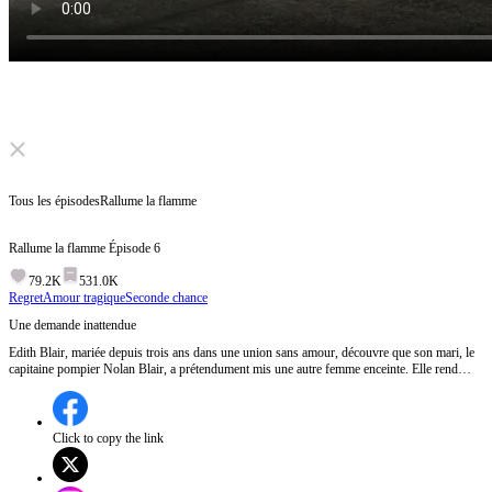
Click to unmute
Tous les épisodes
Rallume la flamme
Rallume la flamme
Épisode
6
79.2K
531.0K
Regret
Amour tragique
Seconde chance
Une demande inattendue
Edith Blair, mariée depuis trois ans dans une union sans amour, découvre que son mari, le
capitaine pompier Nolan Blair, a prétendument mis une autre femme enceinte. Elle rend
visite à Nolan à la caserne et, après une brève rencontre avec son collègue Frankie, lui
annonce brutalement son intention de divorcer.Comment Nolan va-t-il réagir à cette
demande de divorce soudaine ?
Click to copy the link