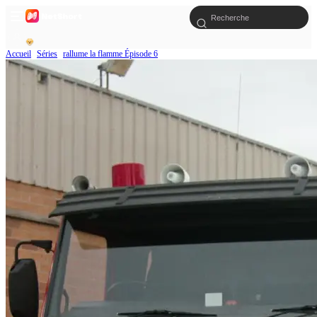
Accueil
Séries
rallume la flamme Épisode 6