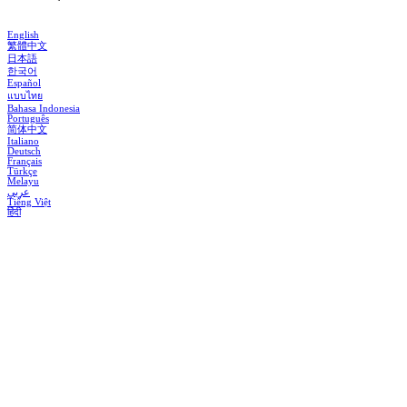
English
繁體中文
日本語
한국어
Español
แบบไทย
Bahasa Indonesia
Português
简体中文
Italiano
Deutsch
Français
Türkçe
Melayu
عربي
Tiếng Việt
हिंदी