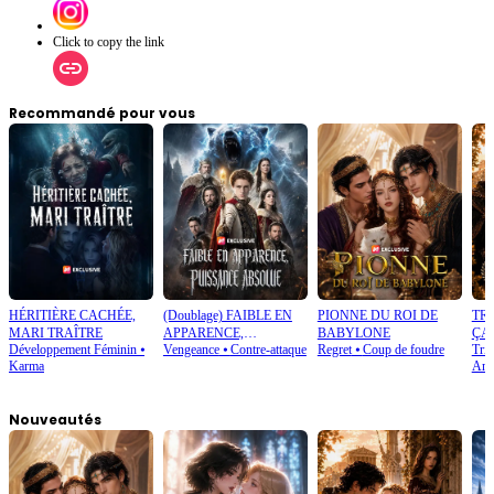
Click to copy the link
Recommandé pour vous
HÉRITIÈRE CACHÉE,
(Doublage) FAIBLE EN
PIONNE DU ROI DE
TR
MARI TRAÎTRE
APPARENCE,
BABYLONE
ÇA 
Développement Féminin
⦁
Vengeance
⦁
Contre-attaque
Regret
⦁
Coup de foudre
Tri
PUISSANCE ABSOLUE
Karma
Amo
Nouveautés