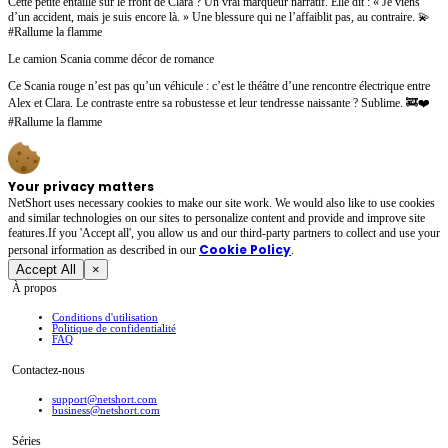
Cette petite entaille sur le front de Clara ? Un vrai marqueur narratif. Elle dit : « Je viens
d’un accident, mais je suis encore là. » Une blessure qui ne l’affaiblit pas, au contraire. 💫
#Rallume la flamme
Le camion Scania comme décor de romance
Ce Scania rouge n’est pas qu’un véhicule : c’est le théâtre d’une rencontre électrique entre
Alex et Clara. Le contraste entre sa robustesse et leur tendresse naissante ? Sublime. 🚒❤️
#Rallume la flamme
Your privacy matters
NetShort uses necessary cookies to make our site work. We would also like to use cookies
and similar technologies on our sites to personalize content and provide and improve site
features.If you 'Accept all', you allow us and our third-party partners to collect and use your
Cookie Policy
personal irformation as described in our
.
Accept All
×
À propos
Conditions d'utilisation
Politique de confidentialité
FAQ
Contactez-nous
support@netshort.com
business@netshort.com
Séries