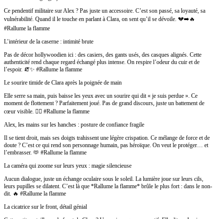
Ce pendentif militaire sur Alex ? Pas juste un accessoire. C’est son passé, sa loyauté, sa
vulnérabilité. Quand il le touche en parlant à Clara, on sent qu’il se dévoile. 💔➡️🔥
#Rallume la flamme
L’intérieur de la caserne : intimité brute
Pas de décor hollywoodien ici : des casiers, des gants usés, des casques alignés. Cette
authenticité rend chaque regard échangé plus intense. On respire l’odeur du cuir et de
l’espoir. 🧯✨ #Rallume la flamme
Le sourire timide de Clara après la poignée de main
Elle serre sa main, puis baisse les yeux avec un sourire qui dit « je suis perdue ». Ce
moment de flottement ? Parfaitement joué. Pas de grand discours, juste un battement de
cœur visible. ❤️‍🔥 #Rallume la flamme
Alex, les mains sur les hanches : posture de confiance fragile
Il se tient droit, mais ses doigts trahissent une légère crispation. Ce mélange de force et de
doute ? C’est ce qui rend son personnage humain, pas héroïque. On veut le protéger… et
l’embrasser. 🫶 #Rallume la flamme
La caméra qui zoome sur leurs yeux : magie silencieuse
Aucun dialogue, juste un échange oculaire sous le soleil. La lumière joue sur leurs cils,
leurs pupilles se dilatent. C’est là que *Rallume la flamme* brûle le plus fort : dans le non-
dit. 🔥 #Rallume la flamme
La cicatrice sur le front, détail génial