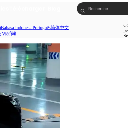
ries
Télécharger
Blog
Co
ย
Bahasa Indonesia
Português
简体中文
pe
g Việt
हिंदी
Se