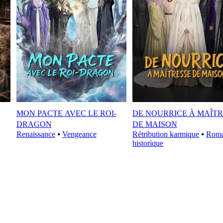
MON PACTE AVEC LE ROI-
DE NOURRICE À MAÎTR
DRAGON
DE MAISON
Renaissance
⦁
Vengeance
Rétribution karmique
⦁
Rom
historique