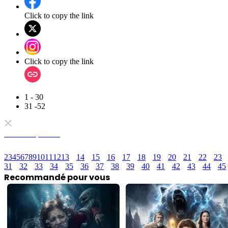
Click to copy the link
Click to copy the link
1 - 30
31 -52
Tous les épisodes
2
3
4
5
6
7
8
9
10
11
12
13
14
15
16
17
18
19
20
21
22
23
31
32
33
34
35
36
37
38
39
40
41
42
43
44
45
Recommandé pour vous