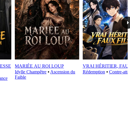
ESSE
MARIÉE AU ROI LOUP
VRAI HÉRITIER, FAU
Idylle Champêtre
⦁
Ascension du
Rédemption
⦁
Contre-att
Faible
ance