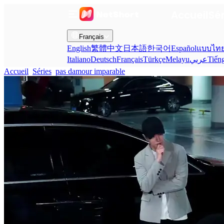
Accueil
Sé
Français
English
繁體中文
日本語
한국어
Español
แบบไท
Italiano
Deutsch
Français
Türkçe
Melayu
عربي
Tiến
Accueil
Séries
pas damour imparable