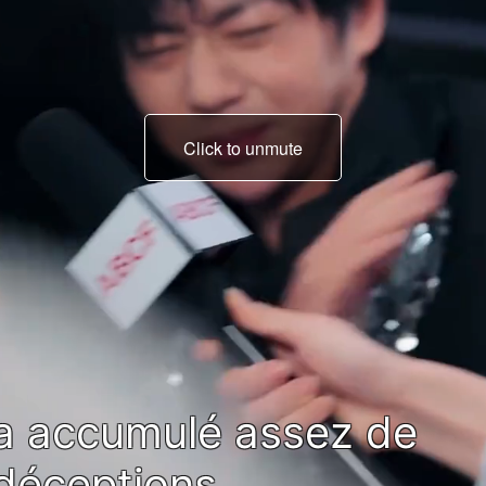
Click to unmute
a accumulé assez de
déceptions.