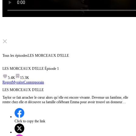
Click to unmute
Tous les épisodes
LES MORCEAUX D'ELLE
LES MORCEAUX D'ELLE
Épisode
1
5.4K
15.3K
Regret
Mystère
Contemporain
LES MORCEAUX D'ELLE
Taylor se fait arracher le cœur alors qu’elle est encore vivante. Devenue un fantôme, elle
rentre chez elle et découvre sa famille célébrant Emma pour avoir trouvé un donneur
compatible pour son frère Noah. Pendant ce temps, ses parents — policier et médecin
légiste — enquêtent sur le plus terrible meurtre de la ville… sans comprendre que la victime
est leur propre fille.
Click to copy the link