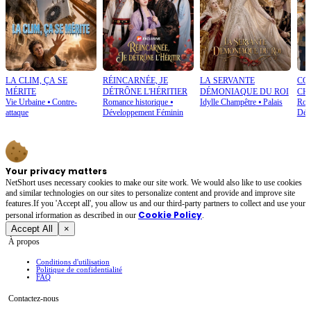
LA CLIM, ÇA SE
RÉINCARNÉE, JE
LA SERVANTE
CO
MÉRITE
DÉTRÔNE L'HÉRITIER
DÉMONIAQUE DU ROI
CH
Vie Urbaine
⦁
Contre-
Romance historique
⦁
Idylle Champêtre
⦁
Palais
Rom
attaque
Développement Féminin
Dév
Your privacy matters
NetShort uses necessary cookies to make our site work. We would also like to use cookies
and similar technologies on our sites to personalize content and provide and improve site
features.If you 'Accept all', you allow us and our third-party partners to collect and use your
Cookie Policy
personal irformation as described in our
.
Accept All
×
À propos
Conditions d'utilisation
Politique de confidentialité
FAQ
Contactez-nous