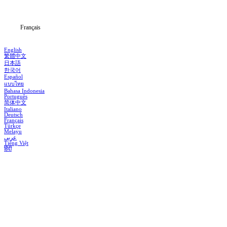
Blog
Français
English
繁體中文
日本語
한국어
Español
แบบไทย
Bahasa Indonesia
Português
简体中文
Italiano
Deutsch
Français
Türkçe
Melayu
عربي
Tiếng Việt
हिंदी