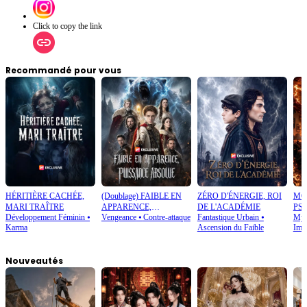
Click to copy the link
Recommandé pour vous
HÉRITIÈRE CACHÉE,
(Doublage) FAIBLE EN
ZÉRO D'ÉNERGIE, ROI
MO
MARI TRAÎTRE
APPARENCE,
DE L'ACADÉMIE
PS
Développement Féminin
⦁
Vengeance
⦁
Contre-attaque
Fantastique Urbain
⦁
Mys
PUISSANCE ABSOLUE
Karma
Ascension du Faible
Imag
Nouveautés