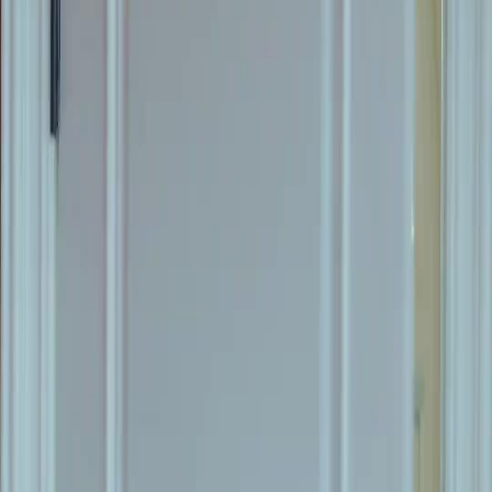
Débloquer cet épisode
Tous les épisodes
MON MARI, MILLIARDAIRE EN FUITE
MON MARI, MILLIARDAIRE EN FUITE
Épisode
65
26.8K
223.6K
Mariage forcé (grossesse)
Amour après le Mariage
Amours d'enfance
Une blessure et un pardon
Lina et Pascal se retrouvent après une confrontation violente avec les Simon, où Pascal a été
blessé en protégeant Lina. Malgré la douleur, leur amour semble plus fort que jamais
lorsque Pascal demande à Lina de ne pas le quitter et d'annuler leur divorce.Pascal et Lina
pourront-ils surmonter les obstacles à leur amour maintenant que les Simon sont arrêtés ?