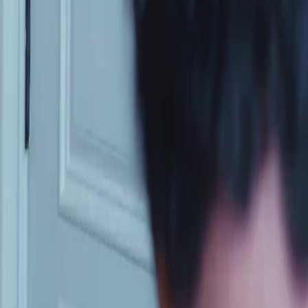
Italiano
Deutsch
Français
Türkçe
Melayu
عربي
Tiếng Việt
हिंदी