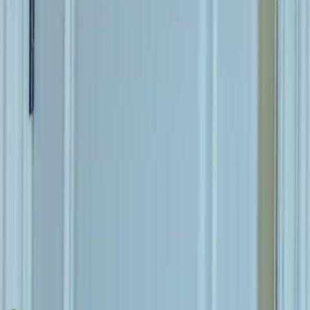
Le montage est particulièrement efficace ici. On passe brutalement d'une bagarre violente et
confuse à la blancheur stérile et calme de la chambre d'hôpital. Ce contraste visuel renforce
l'impact émotionnel de la scène. J'adore comment MON MARI, MILLIARDAIRE EN
FUITE utilise ces ruptures de rythme pour maintenir le spectateur en haleine tout en
approfondissant le drame.
Un regard qui vaut mille mots
L'actrice principale livre une performance subtile mais puissante. Son expression change de
la peur pure à une tendresse protectrice une fois à l'hôpital. C'est ce genre de nuances qui
rend MON MARI, MILLIARDAIRE EN FUITE si captivant. On sent que derrière cette
inquiétude se cache une histoire complexe et des sentiments profonds qui ne demandent
qu'à être explorés.
L'après-combat
Souvent, les séries se concentrent uniquement sur l'action, mais ici, on prend le temps de
montrer les conséquences. La scène à l'hôpital humanise complètement le personnage
masculin. Voir un héros blessé est toujours un moment fort, et MON MARI,
MILLIARDAIRE EN FUITE réussit à rendre ce moment à la fois poignant et essentiel
pour la suite de l'arc narratif des personnages.
Un héros inattendu
La scène d'ouverture est intense, mais c'est la transition vers l'hôpital qui m'a vraiment
touchée. Voir cet homme, qui semblait si fort, maintenant vulnérable dans son lit, crée un
contraste saisissant. Dans MON MARI, MILLIARDAIRE EN FUITE, ces moments de
calme après la tempête sont cruciaux pour développer l'empathie du public envers les
personnages principaux.