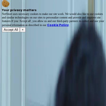
Your privacy matters
NetShort uses necessary cookies to make our site work. We would also like to use cookies
and similar technologies on our sites to personalize content and provide and improve site
features.If you 'Accept all', you allow us and our third-party partners to collect and use your
Cookie Policy
personal irformation as described in our
.
Accept All
×
À propos
Conditions d'utilisation
Politique de confidentialité
FAQ
Contactez-nous
support@netshort.com
business@netshort.com
Séries
Drames Épiques
Séries tendance
Télécharger l'application