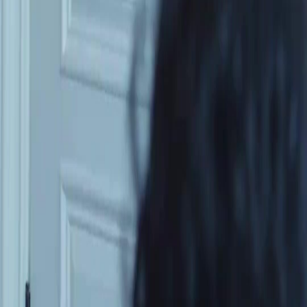
NetShort | All Rights Reserved |
2026
NETSTORY PTE. LTD.
Accueil
Séries
Télécharger
Blog
Français
English
繁體中文
日本語
한국어
Español
แบบไทย
Bahasa Indonesia
Português
简体中文