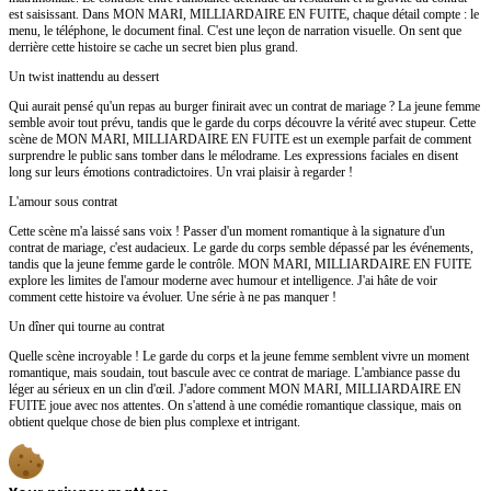
est saisissant. Dans MON MARI, MILLIARDAIRE EN FUITE, chaque détail compte : le
menu, le téléphone, le document final. C'est une leçon de narration visuelle. On sent que
derrière cette histoire se cache un secret bien plus grand.
Un twist inattendu au dessert
Qui aurait pensé qu'un repas au burger finirait avec un contrat de mariage ? La jeune femme
semble avoir tout prévu, tandis que le garde du corps découvre la vérité avec stupeur. Cette
scène de MON MARI, MILLIARDAIRE EN FUITE est un exemple parfait de comment
surprendre le public sans tomber dans le mélodrame. Les expressions faciales en disent
long sur leurs émotions contradictoires. Un vrai plaisir à regarder !
L'amour sous contrat
Cette scène m'a laissé sans voix ! Passer d'un moment romantique à la signature d'un
contrat de mariage, c'est audacieux. Le garde du corps semble dépassé par les événements,
tandis que la jeune femme garde le contrôle. MON MARI, MILLIARDAIRE EN FUITE
explore les limites de l'amour moderne avec humour et intelligence. J'ai hâte de voir
comment cette histoire va évoluer. Une série à ne pas manquer !
Un dîner qui tourne au contrat
Quelle scène incroyable ! Le garde du corps et la jeune femme semblent vivre un moment
romantique, mais soudain, tout bascule avec ce contrat de mariage. L'ambiance passe du
léger au sérieux en un clin d'œil. J'adore comment MON MARI, MILLIARDAIRE EN
FUITE joue avec nos attentes. On s'attend à une comédie romantique classique, mais on
obtient quelque chose de bien plus complexe et intrigant.