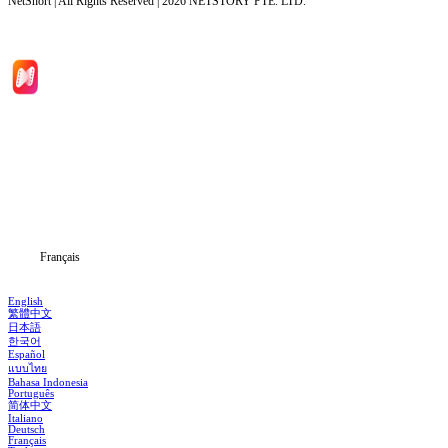
NetShort | All Rights Reserved |
2026
NETSTORY PTE. LTD.
Accueil
Séries
Télécharger
Blog
Français
English
繁體中文
日本語
한국어
Español
แบบไทย
Bahasa Indonesia
Português
简体中文
Italiano
Deutsch
Français