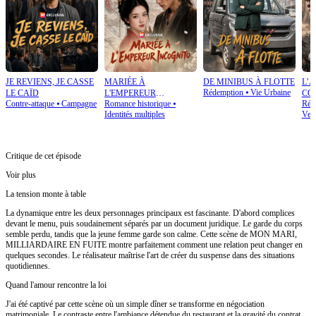
JE REVIENS, JE CASSE
MARIÉE À
DE MINIBUS À FLOTTE
L’
Rédemption
⦁
Vie Urbaine
LE CAÏD
L'EMPEREUR
CO
Contre-attaque
⦁
Campagne
Romance historique
⦁
Rétr
INCOGNITO
Identités multiples
Ven
Critique de cet épisode
Voir plus
La tension monte à table
La dynamique entre les deux personnages principaux est fascinante. D'abord complices
devant le menu, puis soudainement séparés par un document juridique. Le garde du corps
semble perdu, tandis que la jeune femme garde son calme. Cette scène de MON MARI,
MILLIARDAIRE EN FUITE montre parfaitement comment une relation peut changer en
quelques secondes. Le réalisateur maîtrise l'art de créer du suspense dans des situations
quotidiennes.
Quand l'amour rencontre la loi
J'ai été captivé par cette scène où un simple dîner se transforme en négociation
matrimoniale. Le contraste entre l'ambiance détendue du restaurant et la gravité du contrat