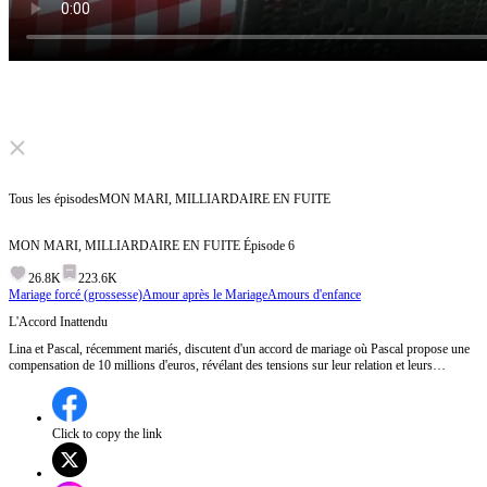
Click to unmute
Tous les épisodes
MON MARI, MILLIARDAIRE EN FUITE
MON MARI, MILLIARDAIRE EN FUITE
Épisode
6
26.8K
223.6K
Mariage forcé (grossesse)
Amour après le Mariage
Amours d'enfance
L'Accord Inattendu
Lina et Pascal, récemment mariés, discutent d'un accord de mariage où Pascal propose une
compensation de 10 millions d'euros, révélant des tensions sur leur relation et leurs
attentes.Lina acceptera-t-elle cet accord ou y a-t-il autre chose derrière la générosité de
Pascal ?
Click to copy the link