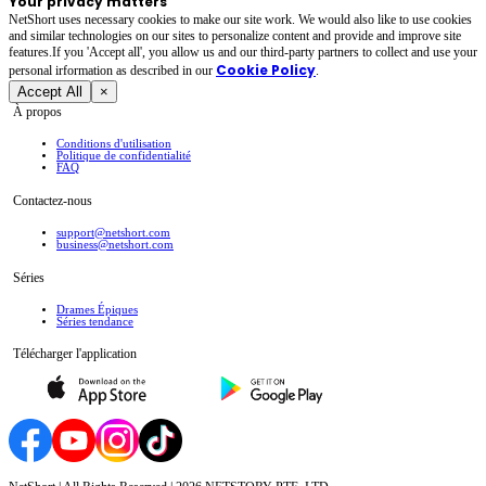
Your privacy matters
NetShort uses necessary cookies to make our site work. We would also like to use cookies
and similar technologies on our sites to personalize content and provide and improve site
features.If you 'Accept all', you allow us and our third-party partners to collect and use your
Cookie Policy
personal irformation as described in our
.
Accept All
×
À propos
Conditions d'utilisation
Politique de confidentialité
FAQ
Contactez-nous
support@netshort.com
business@netshort.com
Séries
Drames Épiques
Séries tendance
Télécharger l'application