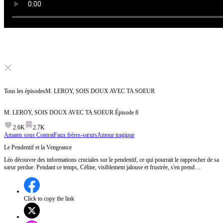
Click to unmute
Tous les épisodes
M. LEROY, SOIS DOUX AVEC TA SOEUR
M. LEROY, SOIS DOUX AVEC TA SOEUR
Épisode
8
2.6K
2.7K
Amants sous Contrat
Faux frères-sœurs
Amour tragique
Le Pendentif et la Vengeance
Léo découvre des informations cruciales sur le pendentif, ce qui pourrait le rapprocher de sa
sœur perdue. Pendant ce temps, Céline, visiblement jalouse et frustrée, s'en prend
physiquement à une autre personne, révélant une tension croissante et un possible conflit
violent.Que découvrira Léo sur le pendentif et comment cela affectera-t-il ses relations ?
Click to copy the link