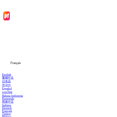
Accueil
Séries
Télécharger
Blog
Français
English
繁體中文
日本語
한국어
Español
แบบไทย
Bahasa Indonesia
Português
简体中文
Italiano
Deutsch
Français
Türkçe
Melayu