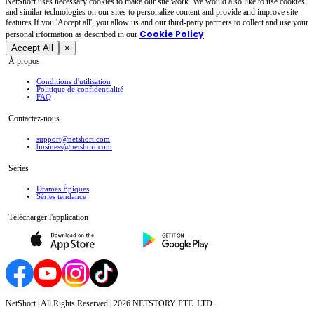
NetShort uses necessary cookies to make our site work. We would also like to use cookies
and similar technologies on our sites to personalize content and provide and improve site
features.If you 'Accept all', you allow us and our third-party partners to collect and use your
Cookie Policy
personal irformation as described in our
.
Accept All
×
À propos
Conditions d'utilisation
Politique de confidentialité
FAQ
Contactez-nous
support@netshort.com
business@netshort.com
Séries
Drames Épiques
Séries tendance
Télécharger l'application
NetShort | All Rights Reserved |
2026
NETSTORY PTE. LTD.