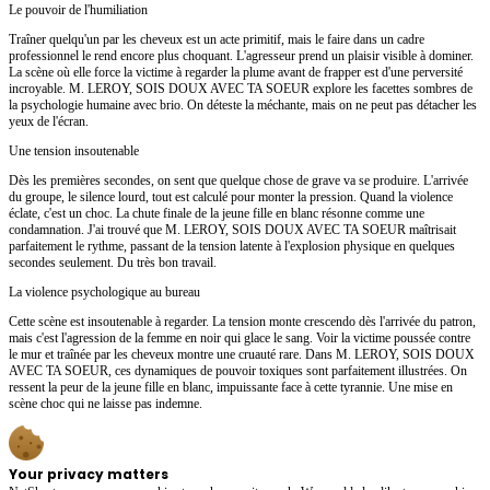
Le pouvoir de l'humiliation
Traîner quelqu'un par les cheveux est un acte primitif, mais le faire dans un cadre
professionnel le rend encore plus choquant. L'agresseur prend un plaisir visible à dominer.
La scène où elle force la victime à regarder la plume avant de frapper est d'une perversité
incroyable. M. LEROY, SOIS DOUX AVEC TA SOEUR explore les facettes sombres de
la psychologie humaine avec brio. On déteste la méchante, mais on ne peut pas détacher les
yeux de l'écran.
Une tension insoutenable
Dès les premières secondes, on sent que quelque chose de grave va se produire. L'arrivée
du groupe, le silence lourd, tout est calculé pour monter la pression. Quand la violence
éclate, c'est un choc. La chute finale de la jeune fille en blanc résonne comme une
condamnation. J'ai trouvé que M. LEROY, SOIS DOUX AVEC TA SOEUR maîtrisait
parfaitement le rythme, passant de la tension latente à l'explosion physique en quelques
secondes seulement. Du très bon travail.
La violence psychologique au bureau
Cette scène est insoutenable à regarder. La tension monte crescendo dès l'arrivée du patron,
mais c'est l'agression de la femme en noir qui glace le sang. Voir la victime poussée contre
le mur et traînée par les cheveux montre une cruauté rare. Dans M. LEROY, SOIS DOUX
AVEC TA SOEUR, ces dynamiques de pouvoir toxiques sont parfaitement illustrées. On
ressent la peur de la jeune fille en blanc, impuissante face à cette tyrannie. Une mise en
scène choc qui ne laisse pas indemne.
Your privacy matters