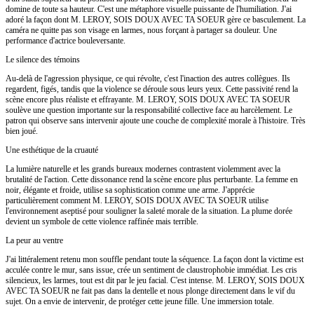
domine de toute sa hauteur. C'est une métaphore visuelle puissante de l'humiliation. J'ai
adoré la façon dont M. LEROY, SOIS DOUX AVEC TA SOEUR gère ce basculement. La
caméra ne quitte pas son visage en larmes, nous forçant à partager sa douleur. Une
performance d'actrice bouleversante.
Le silence des témoins
Au-delà de l'agression physique, ce qui révolte, c'est l'inaction des autres collègues. Ils
regardent, figés, tandis que la violence se déroule sous leurs yeux. Cette passivité rend la
scène encore plus réaliste et effrayante. M. LEROY, SOIS DOUX AVEC TA SOEUR
soulève une question importante sur la responsabilité collective face au harcèlement. Le
patron qui observe sans intervenir ajoute une couche de complexité morale à l'histoire. Très
bien joué.
Une esthétique de la cruauté
La lumière naturelle et les grands bureaux modernes contrastent violemment avec la
brutalité de l'action. Cette dissonance rend la scène encore plus perturbante. La femme en
noir, élégante et froide, utilise sa sophistication comme une arme. J'apprécie
particulièrement comment M. LEROY, SOIS DOUX AVEC TA SOEUR utilise
l'environnement aseptisé pour souligner la saleté morale de la situation. La plume dorée
devient un symbole de cette violence raffinée mais terrible.
La peur au ventre
J'ai littéralement retenu mon souffle pendant toute la séquence. La façon dont la victime est
acculée contre le mur, sans issue, crée un sentiment de claustrophobie immédiat. Les cris
silencieux, les larmes, tout est dit par le jeu facial. C'est intense. M. LEROY, SOIS DOUX
AVEC TA SOEUR ne fait pas dans la dentelle et nous plonge directement dans le vif du
sujet. On a envie de intervenir, de protéger cette jeune fille. Une immersion totale.