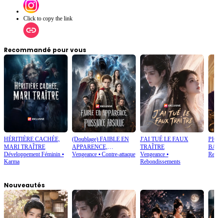
Click to copy the link
Recommandé pour vous
HÉRITIÈRE CACHÉE,
(Doublage) FAIBLE EN
J'AI TUÉ LE FAUX
PI
MARI TRAÎTRE
APPARENCE,
TRAÎTRE
BA
Développement Féminin
⦁
Vengeance
⦁
Contre-attaque
Vengeance
⦁
Reg
PUISSANCE ABSOLUE
Karma
Rebondissements
Nouveautés